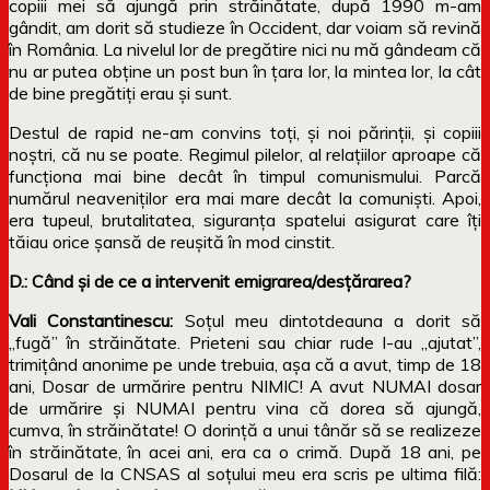
copiii mei să ajungă prin străinătate, după 1990 m-am
gândit, am dorit să studieze în Occident, dar voiam să revină
în România. La nivelul lor de pregătire nici nu mă gândeam că
nu ar putea obține un post bun în țara lor, la mintea lor, la cât
de bine pregătiți erau și sunt.
Destul de rapid ne-am convins toți, și noi părinții, și copiii
noștri, că nu se poate. Regimul pilelor, al relațiilor aproape că
funcționa mai bine decât în timpul comunismului. Parcă
numărul neaveniților era mai mare decât la comuniști. Apoi,
era tupeul, brutalitatea, siguranța spatelui asigurat care îți
tăiau orice șansă de reușită în mod cinstit.
D.: Când și de ce a intervenit emigrarea/desțărarea?
Vali Constantinescu:
Soțul meu dintotdeauna a dorit să
„fugă” în străinătate. Prieteni sau chiar rude l-au „ajutat”,
trimițând anonime pe unde trebuia, așa că a avut, timp de 18
ani, Dosar de urmărire pentru NIMIC! A avut NUMAI dosar
de urmărire și NUMAI pentru vina că dorea să ajungă,
cumva, în străinătate! O dorință a unui tânăr să se realizeze
în străinătate, în acei ani, era ca o crimă. După 18 ani, pe
Dosarul de la CNSAS al soțului meu era scris pe ultima filă: