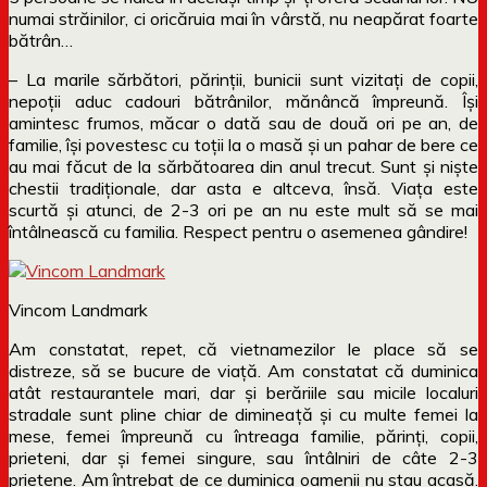
numai străinilor, ci oricăruia mai în vârstă, nu neapărat foarte
bătrân…
– La marile sărbători, părinții, bunicii sunt vizitați de copii,
nepoții aduc cadouri bătrânilor, mănâncă împreună. Își
amintesc frumos, măcar o dată sau de două ori pe an, de
familie, își povestesc cu toții la o masă și un pahar de bere ce
au mai făcut de la sărbătoarea din anul trecut. Sunt și niște
chestii tradiționale, dar asta e altceva, însă. Viața este
scurtă și atunci, de 2-3 ori pe an nu este mult să se mai
întâlnească cu familia. Respect pentru o asemenea gândire!
Vincom Landmark
Am constatat, repet, că vietnamezilor le place să se
distreze, să se bucure de viață. Am constatat că duminica
atât restaurantele mari, dar și berăriile sau micile localuri
stradale sunt pline chiar de dimineață și cu multe femei la
mese, femei împreună cu întreaga familie, părinți, copii,
prieteni, dar și femei singure, sau întâlniri de câte 2-3
prietene. Am întrebat de ce duminica oamenii nu stau acasă.