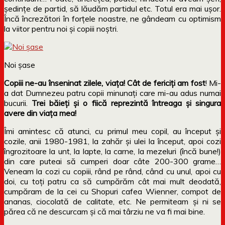
ședințe de partid, să lăudăm partidul etc. Totul era mai ușor.
Încă încrezători în forțele noastre, ne gândeam cu optimism
la viitor pentru noi și copiii noștri.
Noi șase
Copiii ne-au înseninat zilele, viața! Cât de fericiți am fost
! Mi-
a dat Dumnezeu patru copii minunați care mi-au adus numai
bucurii.
Trei băieți și o fiică reprezintă întreaga și singura
avere din viața mea!
Îmi amintesc că atunci, cu primul meu copil, au început și
cozile, anii 1980-1981, la zahăr și ulei la început, apoi cozi
îngrozitoare la unt, la lapte, la carne, la mezeluri (încă bune!)
din care puteai să cumperi doar câte 200-300 grame…
Veneam la cozi cu copiii, rând pe rând, când cu unul, apoi cu
doi, cu toți patru ca să cumpărăm cât mai mult deodată,
cumpăram de la cei cu Shopuri cafea Wienner, compot de
ananas, ciocolată de calitate, etc. Ne permiteam și ni se
părea că ne descurcam și că mai târziu ne va fi mai bine.