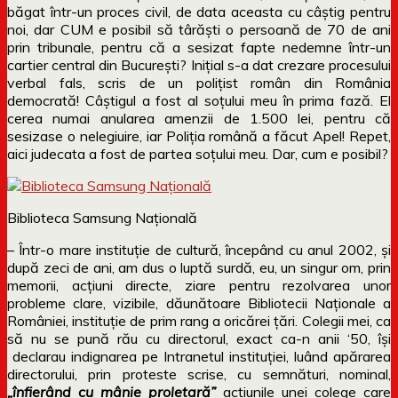
băgat într-un proces civil, de data aceasta cu câștig pentru
noi, dar CUM e posibil să târăști o persoană de 70 de ani
prin tribunale, pentru că a sesizat fapte nedemne într-un
cartier central din București? Inițial s-a dat crezare procesului
verbal fals, scris de un polițist român din România
democrată! Câștigul a fost al soțului meu în prima fază. El
cerea numai anularea amenzii de 1.500 lei, pentru că
sesizase o nelegiuire, iar Poliția română a făcut Apel! Repet,
aici judecata a fost de partea soțului meu. Dar, cum e posibil?
Biblioteca Samsung Națională
– Într-o mare instituție de cultură, începând cu anul 2002, și
după zeci de ani, am dus o luptă surdă, eu, un singur om, prin
memorii, acțiuni directe, ziare pentru rezolvarea unor
probleme clare, vizibile, dăunătoare Bibliotecii Naționale a
României, instituție de prim rang a oricărei țări. Colegii mei, ca
să nu se pună rău cu directorul, exact ca-n anii ‘50, își
declarau indignarea pe Intranetul instituției, luând apărarea
directorului, prin proteste scrise, cu semnături, nominal,
„înfierând cu mânie proletară”
acțiunile unei colege care