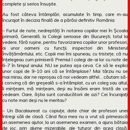
complete și serios însușite.
Au fost câteva întâmplări, acumulate în timp, care m-au
încurajat în decizia finală de a părăsi definitiv România:
– Furtul de note, nedreptăți în notarea copiilor mei în Școala
primară, Generală, la Colegii serioase din București, totul la
vedere, fără rușine, pentru favorizarea copiilor unor profesori,
ai unor oameni cu funcții, inspectori din Ministerul
Învățământului, etc. Copiii mei îmi spuneau, cu tristețe, că nu
înțelegeau cum primiseră Premiul I colegi de-ai lor cu note de
6-7 în timpul anului. NU se putea așa ceva. Ce să le explici
unor copii de 9-10 ani că se întâmplase? Mai târziu nu se
mai mirau, dar ne reproșau că noi vedeam altfel… căutam să-
i conving că din greșeală s-a întâmplat, cu un coleg sau altul,
îi mințeam, mă mințeam, deși eu însămi eram tristă de ce
vedeam. Oare, ăștia sunt conducătorii de azi? Cei încurajați
cu note mari deși nu le meritau?
– Un Bacalaureat cu copiuțe, date chiar de profesori unei
întregi săli de clasă. Când fiica mea nu a vrut să primească
un asemenea ajutor, la un asemenea examen, a ajuns bătaia
de joc, prin glume mizerabile, ale tuturor din acea clasă.