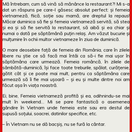
Mă întrebam, cum să vină să mănânce la restaurant?! Mi s-a
dat un răspuns pe care-l găsesc absolut perfect: și femeia
vietnameză, fiică, soție sau mamă, are dreptul la repaus!
Măcar duminica să fie și femeia vietnameză servită, să stea
și ea și să fie servită la restaurant, să aibă și ea chiar și
numai o dată pe săptămână puțin relaș. Am văzut bucurie și
mulțumire în ochii multor vietnameze în ziua de duminică.
O mare deosebire față de femeia din România, care în zilele
libere nu știe ce să facă mai întâi ca să-i fie mai ușor în
săptămâna care urmează. Femeia româncă, în zilele de
sâmbătă-duminică, își face toate treburile, spălat, curățenie,
gătit cât și ce poate mai mult, pentru ca săptămâna care
urmează să îi fie mai ușoară – și eu și multe dintre noi am
făcut așa în viața noastră.
Ei, bine, Femeia vietnameză profită și ea, odihnindu-se mai
mult în weekend… Mi se pare fantastică o asemenea
gândire în Vietnam unde femeia este sau era destul de
supusă soțului, soacrei, datinilor specifice, etc.
– În Vietnam nu se dă bacșiș, nu se fură la cântar.