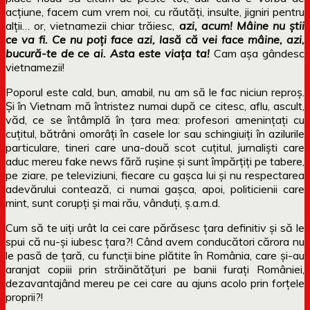
acțiune, facem cum vrem noi, cu răutăți, insulte, jigniri pentru
alții… or, vietnamezii chiar trăiesc,
azi, acum! Mâine nu știi
ce va fi. Ce nu poți face azi, lasă că vei face mâine, azi,
bucură-te de ce ai. Asta este viața ta!
Cam așa gândesc
vietnamezii!
Poporul este cald, bun, amabil, nu am să le fac niciun reproș.
Și în Vietnam mă întristez numai după ce citesc, aflu, ascult,
văd, ce se întâmplă în țara mea: profesori amenințați cu
cuțitul, bătrâni omorâți în casele lor sau schingiuiți în azilurile
particulare, tineri care una-două scot cuțitul, jurnaliști care
aduc mereu fake news fără rușine și sunt împărțiți pe tabere,
pe ziare, pe televiziuni, fiecare cu gașca lui și nu respectarea
adevărului contează, ci numai gașca, apoi, politicienii care
mint, sunt corupți și mai rău, vânduți, ș.a.m.d.
Cum să te uiți urât la cei care părăsesc țara definitiv și să le
spui că nu-și iubesc țara?! Când avem conducători cărora nu
le pasă de țară, cu funcții bine plătite în România, care și-au
aranjat copiii prin străinătățuri pe banii furați României,
dezavantajând mereu pe cei care au ajuns acolo prin forțele
proprii?!