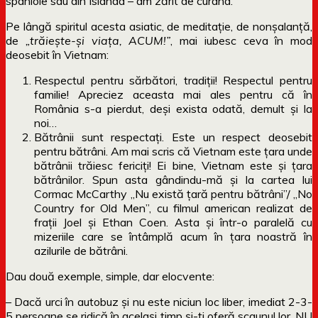
spaniole sau din Islanda – am zărit de curând.
Pe lângă spiritul acesta asiatic, de meditație, de nonșalanță,
de
„trăiește-și viața, ACUM!”
, mai iubesc ceva în mod
deosebit în Vietnam:
Respectul pentru sărbători, tradiții! Respectul pentru
familie! Apreciez aceasta mai ales pentru că în
România s-a pierdut, deși exista odată, demult și la
noi…
Bătrânii sunt respectați. Este un respect deosebit
pentru bătrâni. Am mai scris că Vietnam este țara unde
bătrânii trăiesc fericiți! Ei bine, Vietnam este și țara
bătrânilor. Spun asta gândindu-mă și la cartea lui
Cormac McCarthy „Nu există țară pentru bătrâni”/ „No
Country for Old Men”, cu filmul american realizat de
frații Joel și Ethan Coen. Asta și într-o paralelă cu
mizeriile care se întâmplă acum în țara noastră în
azilurile de bătrâni.
Dau două exemple, simple, dar elocvente:
– Dacă urci în autobuz și nu este niciun loc liber, imediat 2-3-
5 persoane se ridică în același timp și-ți oferă scaunul lor. NU