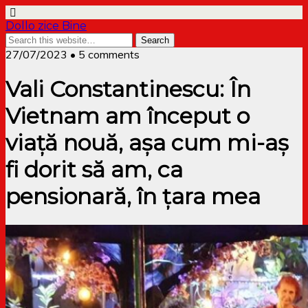
Dollo zice Bine
27/07/2023 • 5 comments
Vali Constantinescu: În
Vietnam am început o
viață nouă, așa cum mi-aș
fi dorit să am, ca
pensionară, în țara mea