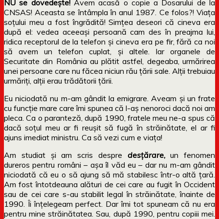
NU se dovedește!
Avem acasă o copie a Dosarului de la
CNSAS! Aceasta se întâmpla în anul 1987. Ce folos?! Viața
soțului meu a fost îngrădită! Simțea deseori că cineva era
după el: vedea aceeași persoană cam des în preajma lui,
ridica receptorul de la telefon și cineva era pe fir, fără ca noi
să avem un telefon cuplat, și altele. Iar organele de
Securitate din România au plătit astfel, degeaba, urmărirea
unei persoane care nu făcea niciun rău țării sale. Alții trebuiau
urmăriți, alții erau trădătorii țării.
Eu niciodată nu m-am gândit la emigrare. Aveam și un frate
cu funcție mare care îmi spunea că l-aș nenoroci dacă noi am
pleca. Ca o paranteză, după 1990, fratele meu ne-a spus că
dacă soțul meu ar fi reușit să fugă în străinătate, el ar fi
ajuns imediat ministru. Ca să vezi cum e viața!
Am studiat și am scris despre
desțărare
,
un fenomen
dureros pentru români – așa îl văd eu – dar nu m-am gândit
niciodată că eu o să ajung să mă stabilesc într-o altă țară.
Am fost întotdeauna alături de cei care au fugit în Occident
sau de cei care s-au stabilit legal în străinătate, înainte de
1990. Îi înțelegeam perfect. Dar îmi tot spuneam că nu era
pentru mine străinătatea. Sau, după 1990, pentru copiii mei.