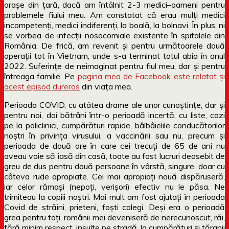
orașe din țară, dacă am întâlnit 2-3 medici–oameni pentru
problemele fiului meu. Am constatat că erau mulți medici
incompetenți, medici indiferenți, la boală, la bolnavi. În plus, ni
se vorbea de infecții nosocomiale existente în spitalele din
România. De frică, am revenit și pentru următoarele două
operații tot în Vietnam, unde s-a terminat totul abia în anul
2022. Suferințe de neimaginat pentru fiul meu, dar și pentru
întreaga familie. Pe
pagina mea de Facebook este relatat și
acest episod dureros
din viața mea.
Perioada COVID, cu atâtea drame ale unor cunoștințe, dar și
pentru noi, doi bătrâni într-o perioadă incertă, cu liste, cozi
pe la policlinici, cumpărături rapide, bâlbâielile conducătorilor
noștri în privința virusului, a vaccinării sau nu, precum și
perioada de două ore în care cei trecuți de 65 de ani nu
aveau voie să iasă din casă, toate au fost lucruri deosebit de
greu de dus pentru două persoane în vârstă, singure, doar cu
câteva rude apropiate. Cei mai apropiați nouă dispăruseră,
iar celor rămași (nepoți, verișori) efectiv nu le păsa. Ne
trimiteau la copiii noștri. Mai mult am fost ajutați în perioada
Covid de străini, prieteni, foști colegi. Deși era o perioadă
grea pentru toți, românii mei deveniseră de nerecunoscut, răi,
fără minim respect, insulte pe stradă, la cumpărături și țăranii