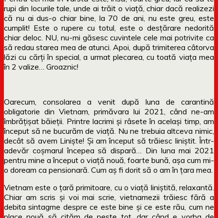
rupi din locurile tale, unde ai trăit o viață, chiar dacă realizezi
că nu ai dus-o chiar bine, la 70 de ani, nu este greu, este
cumplit! Este o rupere cu totul, este o desțărare nedorită
chiar deloc. NU, nu-mi găsesc cuvintele cele mai potrivite ca
să redau starea mea de atunci. Apoi, după trimiterea câtorva
lăzi cu cărți în special, a urmat plecarea, cu toată viața mea
în 2 valize… Groaznic!
Oarecum, consolarea a venit după luna de carantină
obligatorie din Vietnam, primăvara lui 2021, când ne-am
îmbrățișat băieții. Printre lacrimi și râsete în același timp, am
început să ne bucurăm de viață. Nu ne trebuia altceva nimic,
decât să avem Liniște! Și am început să trăiesc liniștit. Într-
adevăr coșmarul începea să dispară… Din luna mai 2021
pentru mine a început o viață nouă, foarte bună, așa cum mi-
o doream ca pensionară. Cum aș fi dorit să o am în țara mea.
Vietnam este o țară primitoare, cu o viață liniștită, relaxantă.
Chiar am scris și voi mai scrie, vietnamezii trăiesc fără a
debita sintagme despre ce este bine și ce este rău, cum ne
place nouă să cităm de peste tot, dar când e vorba de