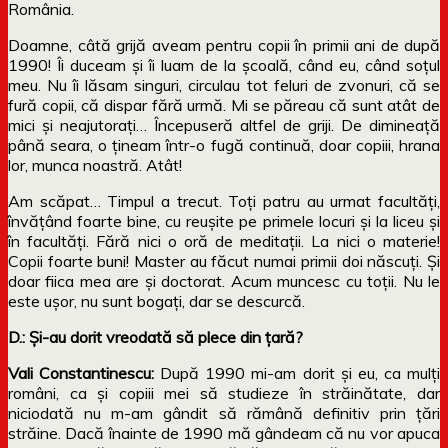
România.
Doamne, câtă grijă aveam pentru copii în primii ani de după
1990! Îi duceam și îi luam de la școală, când eu, când soțul
meu. Nu îi lăsam singuri, circulau tot feluri de zvonuri, că se
fură copii, că dispar fără urmă. Mi se păreau că sunt atât de
mici și neajutorați… Începuseră altfel de griji. De dimineață
până seara, o țineam într-o fugă continuă, doar copiii, hrana
lor, munca noastră. Atât!
Am scăpat… Timpul a trecut. Toți patru au urmat facultăți,
învățând foarte bine, cu reușite pe primele locuri și la liceu și
în facultăți. Fără nici o oră de meditații. La nici o materie!
Copii foarte buni! Master au făcut numai primii doi născuți. Și
doar fiica mea are și doctorat. Acum muncesc cu toții. Nu le
este ușor, nu sunt bogați, dar se descurcă.
D.: Și-au dorit vreodată să plece din țară?
Vali Constantinescu:
După 1990 mi-am dorit și eu, ca mulți
români, ca și copiii mei să studieze în străinătate, dar
niciodată nu m-am gândit să rămână definitiv prin țări
străine. Dacă înainte de 1990 mă gândeam că nu vor apuca