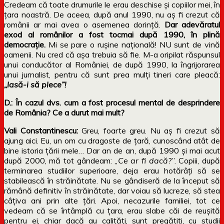
Credeam că toate drumurile le erau deschise și copiilor mei, în
țara noastră. De aceea, după anul 1990, nu aș fi crezut că
românii ar mai avea o asemenea dorință.
Dar adevăratul
exod al românilor a fost tocmai după 1990, în plină
democrație.
Mi se pare o rușine națională! NU sunt de vină
oamenii. Nu cred că așa trebuia să fie. M-a oripilat răspunsul
unui conducător al României, de după 1990, la îngrijorarea
unui jurnalist, pentru că sunt prea mulți tineri care pleacă:
„lasă-i să plece”!
D.: În cazul dvs. cum a fost procesul mental de desprindere
de România? Ce a durut mai mult?
Vali Constantinescu:
Greu, foarte greu. Nu aș fi crezut să
ajung aici. Eu, un om cu dragoste de țară, cunoscând atât de
bine istoria țării mele… Dar an de an, după 1990 și mai acut
după 2000, mă tot gândeam: „
Ce ar fi dacă
?”. Copiii, după
terminarea studiilor superioare, deja erau hotărâți să se
stabilească în străinătate. Nu se gândiseră de la început să
rămână definitiv în străinătate, dar voiau să lucreze, să stea
câțiva ani prin alte țări. Apoi, necazurile familiei, tot ce
vedeam că se întâmplă cu țara, erau slabe căi de reușită
pentru ei, chiar dacă au calități, sunt pregătiți, cu studii