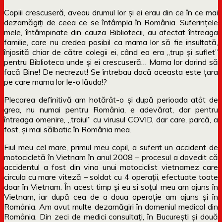
Copiii crescuseră, aveau drumul lor și ei erau din ce în ce mai
dezamăgiți de ceea ce se întâmpla în România. Suferințele
mele, întâmpinate din cauza Bibliotecii, au afectat întreaga
familie, care nu credea posibil ca mama lor să fie insultată,
înjosită chiar de către colegii ei, când ea era „trup și suflet”
pentru Biblioteca unde și ei crescuseră… Mama lor dorind să
facă Bine! De necrezut! Se întrebau dacă aceasta este țara
pe care mama lor le-o lăuda!?
Plecarea definitivă am hotărât-o și după perioada atât de
grea, nu numai pentru România, e adevărat, dar pentru
întreaga omenire, „traiul” cu virusul COVID, dar care, parcă, a
fost, și mai sălbatic în România mea.
Fiul meu cel mare, primul meu copil, a suferit un accident de
motocicletă în Vietnam în anul 2008 – procesul a dovedit că
accidentul a fost din vina unui motociclist vietnamez care
circula cu mare viteză – soldat cu 4 operații, efectuate toate
doar în Vietnam. În acest timp și eu si soțul meu am ajuns în
Vietnam, iar după cea de a doua operație am ajuns și în
România. Am avut multe dezamăgiri în domeniul medical din
România. Din zeci de medici consultați, în București și două