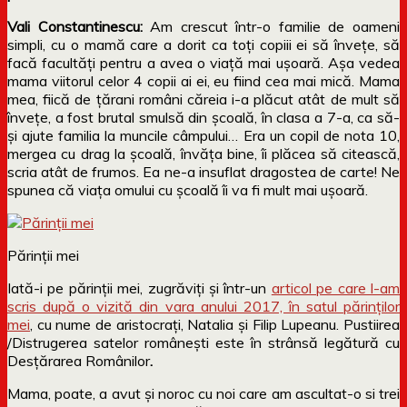
Vali Constantinescu:
Am crescut într-o familie de oameni
simpli, cu o mamă care a dorit ca toți copiii ei să învețe, să
facă facultăți pentru a avea o viață mai ușoară. Așa vedea
mama viitorul celor 4 copii ai ei, eu fiind cea mai mică. Mama
mea, fiică de țărani români căreia i-a plăcut atât de mult să
învețe, a fost brutal smulsă din școală, în clasa a 7-a, ca să-
și ajute familia la muncile câmpului… Era un copil de nota 10,
mergea cu drag la școală, învăța bine, îi plăcea să citească,
scria atât de frumos. Ea ne-a insuflat dragostea de carte! Ne
spunea că viața omului cu școală îi va fi mult mai ușoară.
Părinții mei
Iată-i pe părinții mei, zugrăviți și într-un
articol pe care l-am
scris după o vizită din vara anului 2017, în satul părinților
mei
, cu nume de aristocrați, Natalia și Filip Lupeanu. Pustiirea
/Distrugerea satelor românești este în strânsă legătură cu
Desțărarea Românilor
.
Mama, poate, a avut și noroc cu noi care am ascultat-o si trei