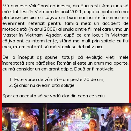
Mă numesc Vali Constantinescu, din București. Am ajuns să
mă stabilesc în Vietnam din anul 2021, după ce viața mă mai
plimbase pe aici cu câțiva ani buni mai înainte, în urma unui
eveniment nefericit pentru familia mea: un accident de
motocicletă (în anul 2008) al unuia dintre fiii mei care urma un
Master în Vietnam. Așadar, după ce am locuit în Vietnam
câțiva ani, cu intermitențe, stând mai mult prin spitale cu fiul
meu, m-am hotărât să mă stabilesc definitiv aici.
De la început aș spune, totuși, că evoluția vieții mele
îndreptată spre părăsirea României este un drum mai aparte,
eu mă consider un emigrant atipic. Două ar fi motivele:
Este vorba de vârstă – am peste 70 de ani,
Și chiar nu aveam altă soluție.
Sper ca aceasta să se vadă clar din ceea ce scriu.