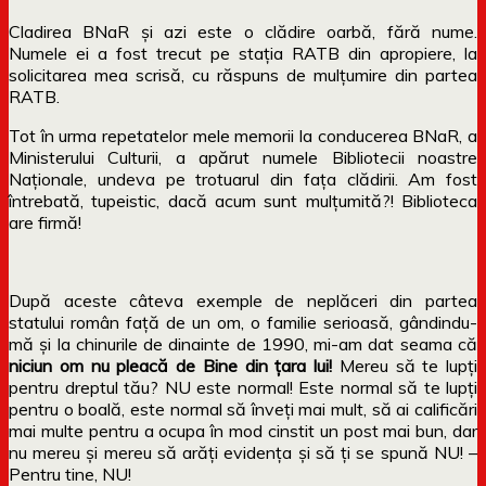
Cladirea BNaR și azi este o clădire oarbă, fără nume.
Numele ei a fost trecut pe stația RATB din apropiere, la
solicitarea mea scrisă, cu răspuns de mulțumire din partea
RATB.
Tot în urma repetatelor mele memorii la conducerea BNaR, a
Ministerului Culturii, a apărut numele Bibliotecii noastre
Naționale, undeva pe trotuarul din fața clădirii. Am fost
întrebată, tupeistic, dacă acum sunt mulțumită?! Biblioteca
are firmă!
După aceste câteva exemple de neplăceri din partea
statului român față de un om, o familie serioasă, gândindu-
mă și la chinurile de dinainte de 1990, mi-am dat seama că
niciun om nu pleacă de Bine din țara lui!
Mereu să te lupți
pentru dreptul tău? NU este normal! Este normal să te lupți
pentru o boală, este normal să înveți mai mult, să ai calificări
mai multe pentru a ocupa în mod cinstit un post mai bun, dar
nu mereu și mereu să arăți evidența și să ți se spună NU! –
Pentru tine, NU!