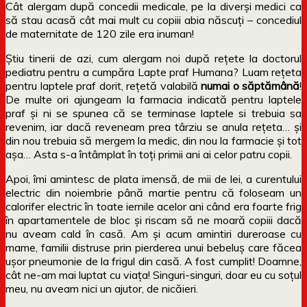
Cât alergam după concedii medicale, pe la diverși medici ca
să stau acasă cât mai mult cu copiii abia născuți – concediul
de maternitate de 120 zile era inuman!
Știu tinerii de azi, cum alergam noi după rețete la doctorul
pediatru pentru a cumpăra Lapte praf Humana? Luam rețeta
pentru laptele praf dorit, rețetă valabilă
numai o săptămână
!
De multe ori ajungeam la farmacia indicată pentru laptele
praf și ni se spunea că se terminase laptele si trebuia sa
revenim, iar dacă reveneam prea târziu se anula rețeta… și
din nou trebuia să mergem la medic, din nou la farmacie și tot
așa… Asta s-a întâmplat în toți primii ani ai celor patru copii.
Apoi, îmi amintesc de plata imensă, de mii de lei, a curentului
electric din noiembrie până martie pentru că foloseam un
calorifer electric în toate iernile acelor ani când era foarte frig
în apartamentele de bloc și riscam să ne moară copiii dacă
nu aveam cald în casă. Am și acum amintiri dureroase cu
mame, familii distruse prin pierderea unui bebeluș care făcea
ușor pneumonie de la frigul din casă. A fost cumplit! Doamne,
cât ne-am mai luptat cu viața! Singuri-singuri, doar eu cu soțul
meu, nu aveam nici un ajutor, de nicăieri.