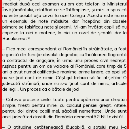
Imediat după acel examen eu am dat telefon la Ministerul
Învățământului, relatând ce se întâmplase, și mi s-a spus că
nu este posibil așa ceva, la acel Colegiu. Acesta este numai
un exemplu de note măsluite, dar începând din clasele
primare se falsificau note și premii. Mi-am învățat copiii să nu
copieze la nici o materie, la nici un nivel de școală, dar la
Bacalaureat?!
– Fiica mea, corespondent al României în străinătate, a fost
izgonită din funcție absolut degeaba, cu încălcarea flagrantă
a contractul de angajare, în urma unui proces civil nedrept,
rușinos pentru un om de valoare al României, care timp de 5
ani a avut numai calificative maxime, prime lunare, ca apoi să
nu se țină cont de nimic. Câștigul trebuia să fie al șefilor! O
judecată strâmbă, unde nu s-a ținut cont de nimic, articole
de legi… Un proces ca o bătaie de joc!
– Câteva procese civile, toate pentru apărarea unor drepturi
simple, firești pentru mine, cu calculul pensiei greșit. Altele,
pentru doi dintre copiii mei, sâcâieli nemeritate. Unde sunt
acei judecători cinstiți din România democrată?! NU există!
– O atitudine cetățenească lăudabilă, a soțului meu, l-a