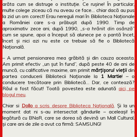
arăta cum se distruge o instituție. Ce rușine! În particular,
multe colege ziceau că nu aveau ce face… chiar dacă au pus
la zid un om corect! Erau nereguli mari în Biblioteca Naționale
a României care s-a prăbușit după 1990. Timp de
aproximativ zece ani, după 1990, „
s-a hrănit din osânză
”
cum se spune, apoi a început să alunece pe o pantă încet,
încet și nici azi nu este ce trebuie să fie o Bibliotecă
Națională.
– A urmat pensionarea mea grăbită și din cauza aceasta.
Am primit efectiv „un șut în fund”, după peste 40 de ani de
muncă, cu calificative maxime, am primit
mărțișorul vieții
din
partea conducerii Bibliotecii Naționale la
1 Martie
! – o
conducere trecătoare prin Bibliotecă… Dar, ce contează?
Răul a fost făcut! Toată povestea este adunată
aici, pe
blogul meu
.
Chiar si
Dollo
a scris despre Biblioteca Națională
. Și la un
moment dat ni s-au intersectat gândurile – aceleași! În
legătură cu BNaR, care se dorea să devină un Mall Cultural,
și care ani de zile a avut ca firmă: SAMSUNG!