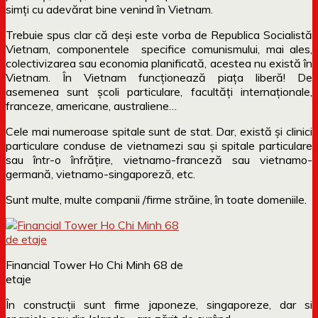
simți cu adevărat bine venind în Vietnam.
Trebuie spus clar că deși este vorba de Republica Socialistă
Vietnam, componentele specifice comunismului, mai ales,
colectivizarea sau economia planificată, acestea nu există în
Vietnam. În Vietnam funcționează piața liberă! De
asemenea sunt școli particulare, facultăți internaționale,
franceze, americane, australiene…
Cele mai numeroase spitale sunt de stat. Dar, există și clinici
particulare conduse de vietnamezi sau și spitale particulare
sau într-o înfrățire, vietnamo-franceză sau vietnamo-
germană, vietnamo-singaporeză, etc.
Sunt multe, multe companii /firme străine, în toate domeniile.
Financial Tower Ho Chi Minh 68 de
etaje
În construcții sunt firme japoneze, singaporeze, dar si