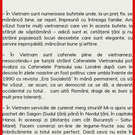
– În Vietnam sunt numeroase bufetele unde, la un preț fix, se
mănâncă bine, iar repet, împreună cu întreaga familie. Am
văzut foarte mulți vietnamezi care vin în aceste bufete, la
sfârșit de săptămână – adică sunt ei, cetățenii țării și nu
străinii populează locuri deosebite care sunt elegante, cu
servire ireproșabilă, mâncăruri bune și ieftine.
– În Vietnam sunt cafenele pline de vietnamezi,
nesocotindu-i pe turiștii străini! Cafenelele Vietnamului pot
rivaliza cu Cafenelele Parisului sau Londrei după cum le
descria în zilele noastre un fost politruc care umbla înainte de
1990 cu revista „Era Socialistă” în mână permanent, ca să
fie văzut… iar acum, ca un democrat ce se dă, a devenit
occidental cu totul… cum uită Românii, dragii de ei, buni și
mult prea toleranți…
– În Vietnam serviciile de curierat merg strună! Mi-a ajuns un
pachet din Saigon (Sudul țării) până în Nordul țării, în capitala
Hanoi, în aceeași zi (distanța cam cât București – Satu-
Mare!). Facem comenzi on-line de legume-fructe sau de
îmbrăcăminte si totul este perfect. Dacă ceva nu este în