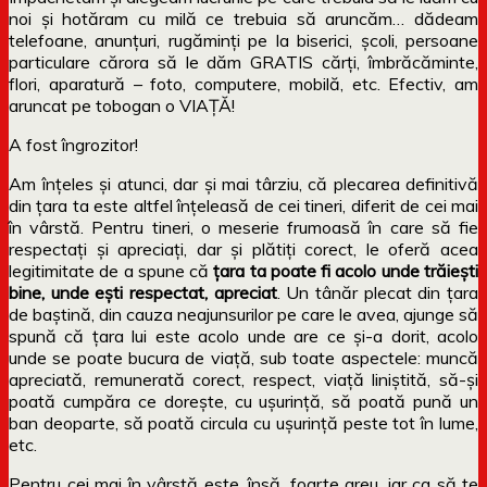
noi și hotăram cu milă ce trebuia să aruncăm… dădeam
telefoane, anunțuri, rugăminți pe la biserici, școli, persoane
particulare cărora să le dăm GRATIS cărți, îmbrăcăminte,
flori, aparatură – foto, computere, mobilă, etc. Efectiv, am
aruncat pe tobogan o VIAȚĂ!
A fost îngrozitor!
Am înțeles și atunci, dar și mai târziu, că plecarea definitivă
din țara ta este altfel înțeleasă de cei tineri, diferit de cei mai
în vârstă. Pentru tineri, o meserie frumoasă în care să fie
respectați și apreciați, dar și plătiți corect, le oferă acea
legitimitate de a spune că
țara ta poate fi acolo unde trăiești
bine, unde ești respectat, apreciat
. Un tânăr plecat din țara
de baștină, din cauza neajunsurilor pe care le avea, ajunge să
spună că țara lui este acolo unde are ce și-a dorit, acolo
unde se poate bucura de viață, sub toate aspectele: muncă
apreciată, remunerată corect, respect, viață liniștită, să-și
poată cumpăra ce dorește, cu ușurință, să poată pună un
ban deoparte, să poată circula cu ușurință peste tot în lume,
etc.
Pentru cei mai în vârstă este, însă, foarte greu, iar ca să te