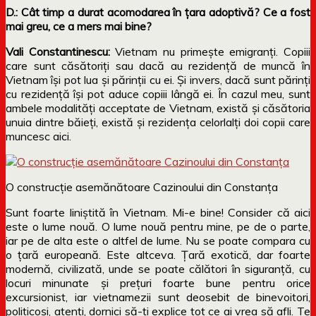
D.: Cât timp a durat acomodarea în țara adoptivă? Ce a fost
mai greu, ce a mers mai bine?
Vali Constantinescu:
Vietnam nu primește emigranți. Copiii
care sunt căsătoriți sau dacă au rezidență de muncă în
Vietnam își pot lua și părinții cu ei. Și invers, dacă sunt părinți
cu rezidență își pot aduce copiii lângă ei. În cazul meu, sunt
ambele modalități acceptate de Vietnam, există și căsătoria
unuia dintre băieți, există și rezidența celorlalți doi copii care
muncesc aici.
O construcție asemănătoare Cazinoului din Constanța
Sunt foarte liniștită în Vietnam. Mi-e bine! Consider că aici
este o lume nouă. O lume nouă pentru mine, pe de o parte,
iar pe de alta este o altfel de lume. Nu se poate compara cu
o țară europeană. Este altceva. Țară exotică, dar foarte
modernă, civilizată, unde se poate călători în siguranță, cu
locuri minunate și prețuri foarte bune pentru orice
excursionist, iar vietnamezii sunt deosebit de binevoitori,
politicoși, atenți, dornici să-ți explice tot ce ai vrea să afli. Te