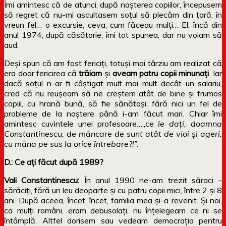
Îmi amintesc că de atunci, după nașterea copiilor, începusem
să regret că nu-mi ascultasem soțul să plecăm din țară, în
vreun fel… o excursie, ceva, cum făceau mulți… El, încă din
anul 1974, după căsătorie, îmi tot spunea, dar nu voiam să
aud.
Deși spun că am fost fericiți, totuși mai târziu am realizat că
era doar fericirea că
trăiam
și
aveam patru copii minunați
. Iar
dacă soțul n-ar fi câștigat mult mai mult decât un salariu,
cred că nu reușeam să ne creștem atât de bine și frumos
copiii, cu hrană bună, să fie sănătoși, fără nici un fel de
probleme de la naștere până i-am făcut mari. Chiar îmi
amintesc cuvintele unei profesoare…„
ce le dați, doamna
Constantinescu, de mâncare de sunt atât de vioi și ageri,
cu mâna pe sus la orice întrebare?!”.
D.: Ce ați făcut după 1989?
Vali Constantinescu:
În anul 1990 ne-am trezit săraci –
sărăciți, fără un leu deoparte și cu patru copii mici, între 2 și 8
ani. După aceea, încet, încet, familia mea și-a revenit. Și noi,
ca mulți români, eram debusolați, nu înțelegeam ce ni se
întâmplă. Altfel dorisem sau vedeam democrația pentru