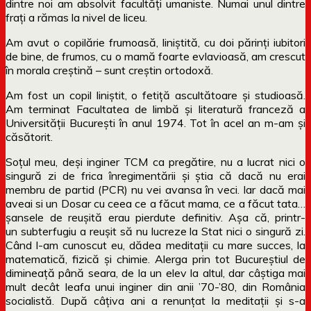
dintre noi am absolvit facultăți umaniste. Numai unul dintre
frați a rămas la nivel de liceu.
Am avut o copilărie frumoasă, liniștită, cu doi părinți iubitori
de bine, de frumos, cu o mamă foarte evlavioasă, am crescut
în morala creștină – sunt creștin ortodoxă.
Am fost un copil liniștit, o fetiță ascultătoare și studioasă.
Am terminat Facultatea de limbă și literatură franceză a
Universității București în anul 1974. Tot în acel an m-am și
căsătorit.
Soțul meu, deși inginer TCM ca pregătire, nu a lucrat nici o
singură zi de frica înregimentării și știa că dacă nu erai
membru de partid (PCR) nu vei avansa în veci. Iar dacă mai
aveai si un Dosar cu ceea ce a făcut mama, ce a făcut tata…
șansele de reușită erau pierdute definitiv. Așa că, printr-
un subterfugiu a reușit să nu lucreze la Stat nici o singură zi.
Când l-am cunoscut eu, dădea meditații cu mare succes, la
matematică, fizică și chimie. Alerga prin tot Bucureștiul de
dimineață până seara, de la un elev la altul, dar câștiga mai
mult decât leafa unui inginer din anii ’70-’80, din România
socialistă. După câțiva ani a renunțat la meditații și s-a