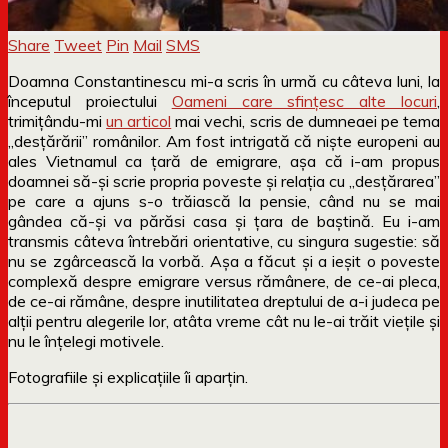
Share
Tweet
Pin
Mail
SMS
Doamna Constantinescu mi-a scris în urmă cu câteva luni, la
începutul proiectului
Oameni care sfințesc alte locuri
,
trimițându-mi
un articol
mai vechi, scris de dumneaei pe tema
„desțărării” românilor. Am fost intrigată că niște europeni au
ales Vietnamul ca țară de emigrare, așa că i-am propus
doamnei să-și scrie propria poveste și relația cu „desțărarea”
pe care a ajuns s-o trăiască la pensie, când nu se mai
gândea că-și va părăsi casa și țara de baștină. Eu i-am
transmis câteva întrebări orientative, cu singura sugestie: să
nu se zgârcească la vorbă. Așa a făcut și a ieșit o poveste
complexă despre emigrare versus rămânere, de ce-ai pleca,
de ce-ai rămâne, despre inutilitatea dreptului de a-i judeca pe
alții pentru alegerile lor, atâta vreme cât nu le-ai trăit viețile și
nu le înțelegi motivele.
Fotografiile și explicațiile îi aparțin.