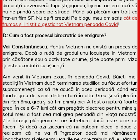
din piață deveniseră tupeiști, jigneau, înjurau, ne era frică să
nu ne prindă seara pe stradă. Până să plecăm am trăit ca
într-un film SF. Nu aș fi crezut! Pe blogul meu am scris
cât de
frumos și liniștit a gestionat Vietnam perioada Covid
!
D.:
Cum a fost procesul birocratric de emigrare?
Vali Constantinescu:
Pentru Vietnam nu există un proces de
emigrare. Dacă o rudă de gradul unu locuiește în Vietnam,
prin căsătorie sau o activitate anume, și te poate primi, viza
îți este acordată cu ușurință.
Am venit în Vietnam exact în perioada Covid. Băieții mei,
stabiliți în Vietnam după terminarea studiilor, au făcut eforturi
supraomenești ca să ne aducă în acea perioadă, când era
foarte greu de venit dintr-o țară în alta. Greu și să plecăm
din România, greu și să fim primiți aici. A fost o ruptură foarte
grea. În cele 6-7 luni cât am pregătit plecarea pentru mine și
soțul meu a fost cea mai grea perioadă din viața noastră.
Zile întregi plângeam si ne întrebam dacă este bine ce
facem. Și dacă azi ziceam că nu puteam pleca, a doua zi
realizam că ne va fi îngrozitor dacă mai rămâneam.
Împachetam și alegeam lucrurile pe care trebuia să le luăm cu