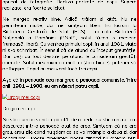
apucat de fotografie. Realiza portrete de copii. Superb
realizate, era foarte solicitat.
Ne mergea
relativ
bine. Adică, trăiam și atât. Nu ne
permiteam multe, dar ne simțeam liberi. Eu lucram la
Biblioteca Centrală de Stat (BCS) – actuala Bibliotecă
Națională a României (BNaR), soțul făcea o meserie
frumoasă, liberă. Cu venirea primului copil, în anul 1981, viața
ni s-a schimbat. În sensul că de atunci au început greutățile.
Dar, deși au fost destule, pe atunci le consideram greutăți
normale. Soțul meu muncea mult, câștiga bine și puteam să
ne îngrijim. Rapid au mai venit încă trei copii.
Așa că
în perioada cea mai grea a perioadei comuniste, între
anii 1981 – 1988, eu am născut patru copii.
Dragii mei copii
Nu știu cum au venit copiii atât de repede, nu știu cum ne-am
descurcat într-o perioadă atât de grea. Simțeam că ne era
greu, erau zile când nu știam ce se va întâmpla a doua zi, dar
continuam… Poate, tinerețea, poate, fiindcă nu aveam șefi,