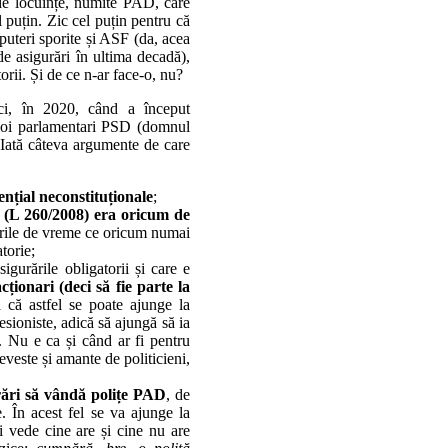
de locuințe, numite PAD, care
puțin. Zic cel puțin pentru că
uteri sporite și ASF (da, acea
 de asigurări în ultima decadă),
rii. Și de ce n-ar face-o, nu?
i, în 2020, când a început
a doi parlamentari PSD (domnul
Iată câteva argumente de care
ențial neconstituționale
;
ii (L 260/2008) era oricum de
ările de vreme ce oricum numai
atorie;
igurările obligatorii și care e
ționari (deci să fie parte la
 că astfel se poate ajunge la
esioniste, adică să ajungă să ia
ri. Nu e ca și când ar fi pentru
neveste și amante de politicieni,
urări să vândă polițe PAD
, de
. În acest fel se va ajunge la
i vede cine are și cine nu are