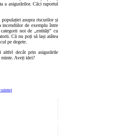
a a asigurărilor. Căci raportul
 populației asupra riscurilor și
a incendiilor de exemplu între
 categorii noi de „entități” cu
torii. Că nu poți să lași atâtea
icul pe degete.
ltfel decât prin asigurările
n minte. Aveți idei?
cuintei