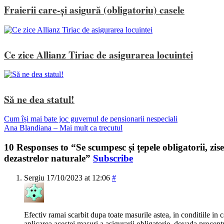
Fraierii care-și asigură (obligatoriu) casele
Ce zice Allianz Tiriac de asigurarea locuintei
Să ne dea statul!
Cum își mai bate joc guvernul de pensionarii nespeciali
Ana Blandiana – Mai mult ca trecutul
10 Responses to “Se scumpesc și țepele obligatorii, zise
dezastrelor naturale”
Subscribe
Sergiu
17/10/2023 at 12:06
#
Efectiv ramai scarbit dupa toate masurile astea, in conditiile in
aplicarea acestei masuri a asigurarii obligatorie, dovada procen