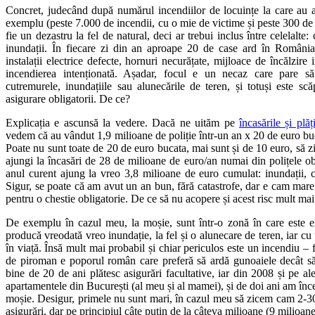
Concret, judecând după numărul incendiilor de locuințe la care au a
exemplu (peste 7.000 de incendii, cu o mie de victime și peste 300 de
fie un dezastru la fel de natural, deci ar trebui inclus între celelalte:
inundații. În fiecare zi din an aproape 20 de case ard în România
instalații electrice defecte, hornuri necurățate, mijloace de încălzire
incendierea intenționată. Așadar, focul e un necaz care pare s
cutremurele, inundațiile sau alunecările de teren, și totuși este sc
asigurare obligatorii. De ce?
Explicația e ascunsă la vedere. Dacă ne uităm pe
încasările și plă
vedem că au vândut 1,9 milioane de poliție într-un an x 20 de euro bu
Poate nu sunt toate de 20 de euro bucata, mai sunt și de 10 euro, să 
ajungi la încasări de 28 de milioane de euro/an numai din polițele obli
anul curent ajung la vreo 3,8 milioane de euro cumulat: inundații, c
Sigur, se poate că am avut un an bun, fără catastrofe, dar e cam mare d
pentru o chestie obligatorie. De ce să nu acopere și acest risc mult mai
De exemplu în cazul meu, la moșie, sunt într-o zonă în care este e
producă vreodată vreo inundație, la fel și o alunecare de teren, iar cu
în viață. Însă mult mai probabil și chiar periculos este un incendiu –
de piroman e poporul român care preferă să ardă gunoaiele decât să 
bine de 20 de ani plătesc asigurări facultative, iar din 2008 și pe ale
apartamentele din București (al meu și al mamei), și de doi ani am încep
moșie. Desigur, primele nu sunt mari, în cazul meu să zicem cam 2-300
asigurări, dar pe principiul câte puțin de la câteva milioane (9 milioan