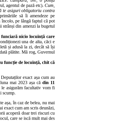
 zice:
cumpără, bre, o poliță
rul, agentul de pază etc).
Cum,
 te asiguri obligatoriu contra
rimăriile să îi amendeze pe
 încolo, pe lângă faptul că pot
ii strânși din amenzi la bugetul
 funciară nicio locuință care
ndiționezi una de alta, căci e
etă și adusă la zi, decât să își
odată plătite. Mă rog, Guvernul
cu funcție de locuință, chit că
a Deputaților exact așa cum au
 în luna mai 2023 așa că
din 11
ă le asigurăm facultativ vom fi
ai scump.
ite așa, în caz de belea, nu mai
 mai exact cum am scris deunăzi,
rii acoperă doar trei riscuri cu
ocul, care se iscă mult mai des