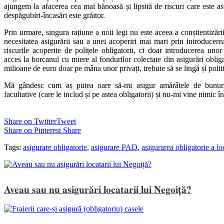
ajungem la afacerea cea mai bănoasă și lipsită de riscuri care este ast
despăgubiri-încasări este grăitor.
Prin urmare, singura rațiune a noii legi nu este aceea a conștientizării
necesitatea asigurării sau a unei acoperiri mai mari prin introducere
riscurile acoperite de polițele obligatorii, ci doar introducerea unor
acces la borcanul cu miere al fondurilor colectate din asigurări obliga
milioane de euro doar pe mâna unor privați, trebuie să se lingă și polit
Mă gândesc cum aș putea oare să-mi asigur amărâtele de bunuri a
facultative (care le includ și pe astea obligatorii) și nu-mi vine nimic î
Share on Twitter
Tweet
Share on Pinterest
Share
Tags:
asigurare obligatorie
,
asigurare PAD
,
asigurarea obligatorie a lo
Aveau sau nu asigurări locatarii lui Negoiță?