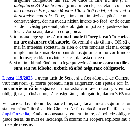
asigurare obligatorie din sat. Se duce la cine nu are și îi
obligatorie PAD de la mine
(primarul vicele, secretara, consilie
nu cumperi? Pac, amendă între 100 și 500 de lei, că nu vrei să
dezastrelor naturale
. Bine, nimic nu împiedica până acum p
contravenienți, dar nu aveau niciun interes s-o facă, or de acum
vinde în câștig personal polițe obligatorii, pot să și păstreze ban
local. Vorba aia, dacă nu curge, pică.
tot noua lege spune că
nu mai poate fi înregistrată în cartea
nu are asigurare obligatorie
. Guvernul a zis că nu e OK să co
mai în interesul societății să aibă o carte funciară cât mai compl
umple unii buzunarele cu bani din asigurări care nu vor fi nici
nu folosește chiar cuvintele astea, dar asta e ideea.
și nu în ultimul rând, noua lege prevede că
toate construcțiile 
sunt sau nu folosite, trebuie să aibă asigurare obligatorie.
Legea 115/2023
a trecut tacit de Senat și a fost adoptată de Camer
vrut inițiatorii (și foarte probabil niște asigurători din spatele lor)
noiembrie intră în vigoare
, iar noi ăștia care avem case și vrem s
obligați, ca și până acum, să le asigurăm și obligatoriu, dar cu 30% m
Veți zice că lasă, domnule, foarte bine, să-și facă lumea asigurări că u
stau cu mâna întinsă la alde Ciolacu. Ar fi așa dacă nu ar fi altfel, și
după Crevedia
, când am constatat și eu, cu uimire, că polițele obligato
grade destul de mici de incidență, în schimb nu acoperă explozia sau f
în viețile noastre.