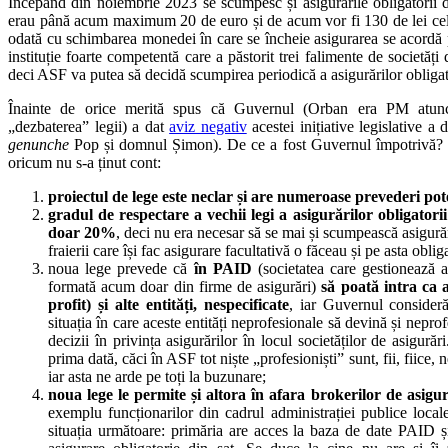
Începând din noiembrie 2023 se scumpesc și asigurările obligatorii 
erau până acum maximum 20 de euro și de acum vor fi 130 de lei cel 
odată cu schimbarea monedei în care se încheie asigurarea se acordă p
instituție foarte competentă care a păstorit trei falimente de societăți
deci ASF va putea să decidă scumpirea periodică a asigurărilor obligato
Înainte de orice merită spus că Guvernul (Orban era PM atunc
„dezbaterea” legii) a dat
aviz negativ
acestei inițiative legislative 
genunche
Pop și domnul Șimon). De ce a fost Guvernul împotrivă? 
oricum nu s-a ținut cont:
proiectul de lege este neclar și are numeroase prevederi pot
gradul de respectare a vechii legi a asigurărilor obligator
doar 20%
, deci nu era necesar să se mai și scumpească asigur
fraierii care își fac asigurare facultativă o făceau și pe asta oblig
noua lege prevede că
în
PAID
(societatea care gestionează as
formată acum doar din firme de asigurări)
să poată intra ca ac
profit) și alte entități, nespecificate
, iar Guvernul consideră
situația în care aceste entități neprofesionale să devină și neprof
decizii în privința asigurărilor în locul societăților de asigură
prima dată, căci în ASF tot niște „profesioniști” sunt, fii, fiice, 
iar asta ne arde pe toți la buzunare;
noua lege le permite și altora în afara brokerilor de asig
exemplu funcționarilor din cadrul administrației publice locale
situația următoare: primăria are acces la baza de date PAID ș