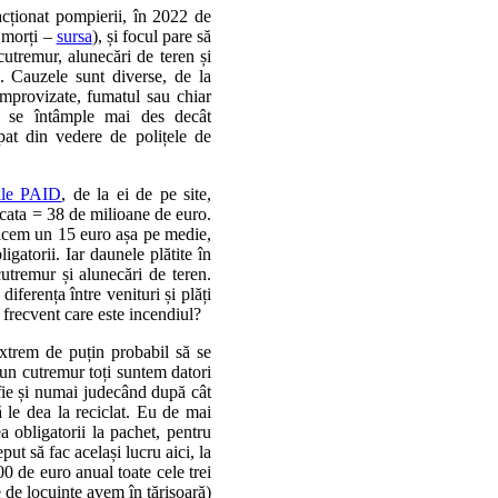
cționat pompierii, în 2022 de
 morți –
sursa
), și focul pare să
 cutremur, alunecări de teren și
. Cauzele sunt diverse, de la
 improvizate, fumatul sau chiar
ă se întâmple mai des decât
ăpat din vedere de polițele de
țile PAID
, de la ei de pe site,
cata = 38 de milioane de euro.
zicem un 15 euro așa pe medie,
gatorii. Iar daunele plătite în
utremur și alunecări de teren.
iferența între venituri și plăți
 frecvent care este incendiul?
xtrem de puțin probabil să se
 un cutremur toți suntem datori
 fie și numai judecând după cât
le dea la reciclat. Eu de mai
a obligatorii la pachet, pentru
ut să fac același lucru aici, la
 de euro anual toate cele trei
e de locuințe avem în țărișoară)