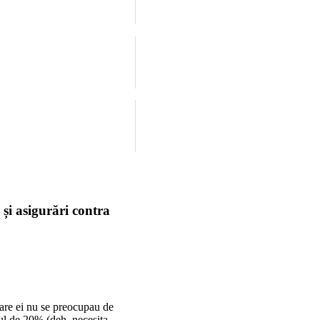
 și asigurări contra
 care ei nu se preocupau de
tul de 20% (deh, necesita