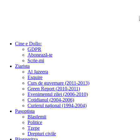
Cine e Dollo:
GDPR
Abonează-te
Scrie-mi
Ziarista
Al Jazeera
Esquire
Curs de guvernare (2011-2013)
Green Report (2010-2011)
Evenimentul zilei (2006-2010)
Cotidianul (2004-2006)
Curierul național (1994-2004)
Pașoptista
Blasfemii
Politice
Tzepe
Drepturi civile
Bloggeritza