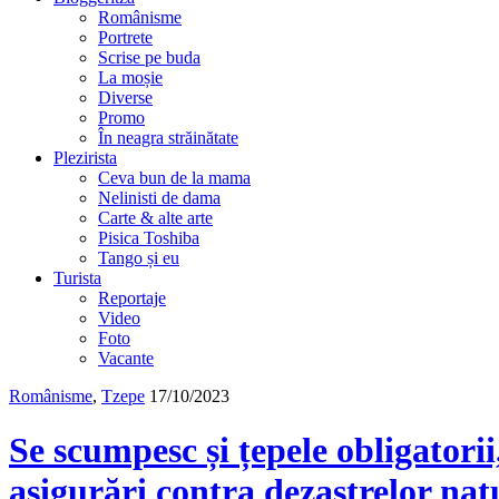
Românisme
Portrete
Scrise pe buda
La moșie
Diverse
Promo
În neagra străinătate
Plezirista
Ceva bun de la mama
Nelinisti de dama
Carte & alte arte
Pisica Toshiba
Tango și eu
Turista
Reportaje
Video
Foto
Vacante
Românisme
,
Tzepe
17/10/2023
Se scumpesc și țepele obligatorii,
asigurări contra dezastrelor nat