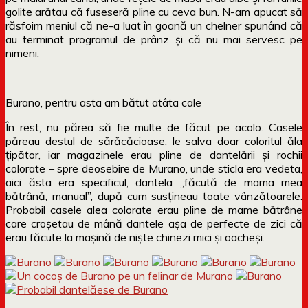
golite arătau că fuseseră pline cu ceva bun. N-am apucat să
răsfoim meniul că ne-a luat în goană un chelner spunând că
au terminat programul de prânz și că nu mai servesc pe
nimeni.
Burano, pentru asta am bătut atâta cale
În rest, nu părea să fie multe de făcut pe acolo. Casele
păreau destul de sărăcăcioase, le salva doar coloritul ăla
țipător, iar magazinele erau pline de dantelării și rochii
colorate – spre deosebire de Murano, unde sticla era vedeta,
aici ăsta era specificul, dantela „făcută de mama mea
bătrână, manual”, după cum susțineau toate vânzătoarele.
Probabil casele alea colorate erau pline de mame bătrâne
care croșetau de mână dantele așa de perfecte de zici că
erau făcute la mașină de niște chinezi mici și oacheși.