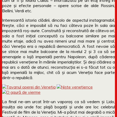
cum ar fi și Maria Callas – imortalizată pe un etaj întreg în
poze și efecte personale – opere scrise de alde Rossini,
Bellini, Verdi etc.
Interesantă istoria clădirii, dincolo de aspectul instagramabil,
firește, căci e imposibil să nu faci câteva poze în sala aia
impozantă roș-aurie. Construită și reconstruită de câteva ori,
sala a fost inițial concepută cu balcoane similare pe mai
multe etaje, adică nu avea nimeni unul mai mare și central,
căci Veneția era o republică democratică. A fost nevoie să
se strice mai multe balcoane de la nivelul 2 și 3 ca să se
amenajele o lojă imperială pentru Napoleon, după căderea
republicii venețiene în mâinile imperialiștilor. Și deși clădirea a
mai ars o dată de atunci, reconstrucția ei s-a făcut tot cu o
lojă imperială la mijloc, chit că și acum Veneția face parte
dintr-o republică.
La final ne-am urcat într-un vaporaș ca să vedem și Lido,
insulița aia unde fac plajă bogații și unde are loc celebrul
Festival de film de la Veneția. Mi-a părut mai degrabă o mică