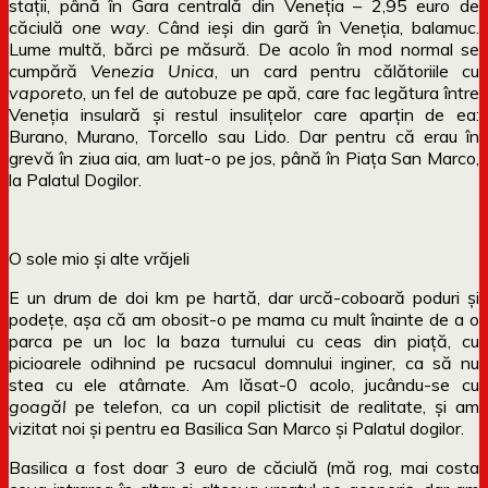
stații, până în Gara centrală din Veneția – 2,95 euro de
căciulă
one way
. Când ieși din gară în Veneția, balamuc.
Lume multă, bărci pe măsură. De acolo în mod normal se
cumpără
Venezia Unica
, un card pentru călătoriile cu
vaporeto
, un fel de autobuze pe apă, care fac legătura între
Veneția insulară și restul insulițelor care aparțin de ea:
Burano, Murano, Torcello sau Lido. Dar pentru că erau în
grevă în ziua aia, am luat-o pe jos, până în Piața San Marco,
la Palatul Dogilor.
O sole mio și alte vrăjeli
E un drum de doi km pe hartă, dar urcă-coboară poduri și
podețe, așa că am obosit-o pe mama cu mult înainte de a o
parca pe un loc la baza turnului cu ceas din piață, cu
picioarele odihnind pe rucsacul domnului inginer, ca să nu
stea cu ele atârnate. Am lăsat-0 acolo, jucându-se cu
goagăl
pe telefon, ca un copil plictisit de realitate, și am
vizitat noi și pentru ea Basilica San Marco și Palatul dogilor.
Basilica a fost doar 3 euro de căciulă (mă rog, mai costa