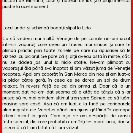
bucată de Monaco, case și hoteluri de lux și o plajă imensă,
pustie la acel moment.
Locul unde-și schimbă bogații slipul la Lido
Ca să vedem mai multă Veneție de pe canale ne-am urcat
într-un vaporaș care avea un traseu mai sinuos și care te
plimba practic prin toate zonele pe care nu apucasei să le
vizitezi cu piciorul. Se pare că și alții aveau asta în minte, căci
nu se dădea jos unul la nicio stație. Ne-am plimbat cu
vaporașul ăla până s-a înoptat și am văzut juma de Veneție
noaptea. Apoi am coborât în San Marco din nou și am luat-o
la picior către gară, în ceea ce se dorea un soi de drum
relaxat, în revers față de cel din prima zi. Doar că la un
moment dat ne-am dat seama că e atât de târziu că s-ar
putea să nu mai prindem ultimul tren spre Spinea, ca să luăm
mașina spre casă. Așa că am luat-o la fugă pe coridoarele
alea înguste ale Veneției până am ajuns gâfâind în aproape
ultimul minut la gară. Cam așa ne-am despărțit de orașul
ăsta special, din care probabil n-am înțeles mare lucru, dar se
cheamă că l-am bifat că l-am văzut.