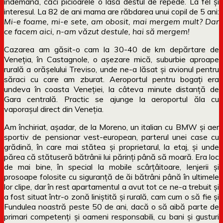
îndemână, căci picioarele o lasă destul de repede. La fel și
interesul. La 82 de ani mama are răbdarea unui copil de 5 ani:
Mi-e foame, mi-e sete, am obosit, mai mergem mult? Dar
ce facem aici, n-am văzut destule, hai să mergem!
Cazarea am găsit-o cam la 30-40 de km depărtare de
Veneția, în Castagnole, o așezare mică, suburbie aproape
rurală a orășelului Treviso, unde ne-a lăsat și avionul pentru
săraci cu care am zburat. Aeroportul pentru bogați era
undeva în coasta Veneției, la câteva minute distanță de
Gara centrală. Practic se ajunge la aeroportul ăla cu
vaporașul direct din Veneția.
Am închiriat, așadar, de la Moreno, un italian cu BMW și aer
sportiv de pensionar vest-european, parterul unei case cu
grădină, în care mai stătea și proprietarul, la etaj, și unde
părea că stătuseră bătrânii lui părinți până să moară. Era loc
de mai bine, în special la mobile scârțâitoare, lenjerii și
prosoape folosite cu siguranță de ăi bătrâni până în ultimele
lor clipe, dar în rest apartamentul a avut tot ce ne-a trebuit și
a fost situat într-o zonă liniștită și rurală, cam cum o să fie și
Fundulea noastră peste 50 de ani, dacă o să aibă parte de
primari competenți și oameni responsabili, cu bani și gusturi