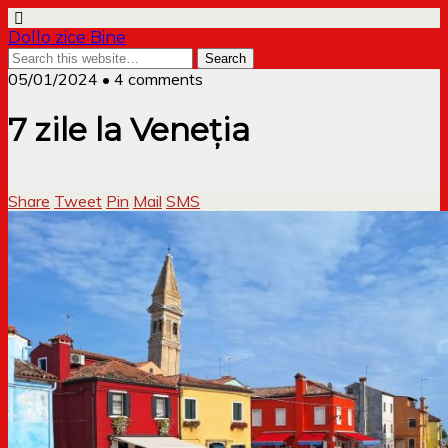
Dollo zice Bine
05/01/2024 • 4 comments
7 zile la Veneția
Share
Tweet
Pin
Mail
SMS