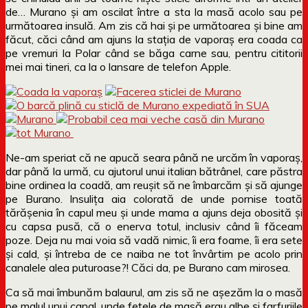
de… Murano și am oscilat între a sta la masă acolo sau pe
următoarea insulă. Am zis că hai și pe următoarea și bine am
făcut, căci când am ajuns la stația de vaporaș era coada ca
pe vremuri la Polar când se băga carne sau, pentru cititorii
mei mai tineri, ca la o lansare de telefon Apple.
Ne-am speriat că ne apucă seara până ne urcăm în vaporaș,
dar până la urmă, cu ajutorul unui italian bătrânel, care păstra
bine ordinea la coadă, am reușit să ne îmbarcăm și să ajunge
pe Burano. Insulița aia colorată de unde pornise toată
tărășenia în capul meu și unde mama a ajuns deja obosită și
cu capsa pusă, că o enerva totul, inclusiv când îi făceam
poze. Deja nu mai voia să vadă nimic, îi era foame, îi era sete
și cald, și întreba de ce naiba ne tot învârtim pe acolo prin
canalele alea puturoase?! Căci da, pe Burano cam mirosea.
Ca să mai îmbunăm balaurul, am zis să ne așezăm la o masă
pe malul unui canal, unde fețele de masă erau albe și farfuriile