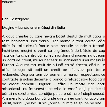
educate.
Prin Castagnole
Mașina – Lancia unei mătuși din Italia
A doua chestie cu care ne-am bătut destul de mult capul a
fost închirierea unei mașini. Tot mama a fost cauza, căci
altfel în Italia circulă foarte bine trenurile oriunde ai treabă.
Închirierea mașinii a venit cu o grămadă de bătaie de cap
încă din țară, pentru că nici eu, nici domnul inginer, nu aveam
un card de credit, musai necesar la închirierea unei mașini în
Europa. A durat mai mult de o lună ca să facem, căci nu e
atât de ușor să obții un credit pe cât vezi prin toate
reclamele. Deși suntem doi oameni ai muncii respectabili, cu
contracte și salarii decente, o bancă a refuzat să-i facă card
de credit domnului inginer – fără un motiv clar, doar
misteriosul „nu întrunește criteriile interne”, deși pe site-ul
băncii nu exista nicio condiție pe care să nu o îndeplinească.
Am mers la a doua bancă, unde aveam eu cont, iar acolo am
reușit, dar nu „pe loc” și nici „online”, cum ți se spune pe site.