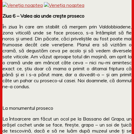
Ziua 6 – Valea aia unde crește proseco
În ziua în care am stabilit că mergem prin Valdobbiadene,
zona viticolă unde se face proseco, s-a întâmplat să fie
noros și umed. Din păcate, căci priveliștile au fost poate mai
frumoase decât cele venețiene. Planul era să vizităm o
cramă, să degustăm ceva pe acolo și să vedem diversele
sate viticole. Am văzut aproape totul din mașină, am oprit la
o cramă unde am mâncat câte ceva – nici nu-mi amintesc
exact ce, știu doar că mama a primit o ditamai friptura că
până și ei i s-a părut mare, dar a dovedit-o – și am primit
câte un pahar cu proseco-ul casei. Noi doamnele, că domnul
ne-a condus.
La monumentul proseco
La întoarcere am făcut un ocol pe la Bassano del Grapa, un
orășel cochet unde se face, firește, grapa – un soi de țuică
de tescovină, dacă e să ne luăm după muzeul unde ți se