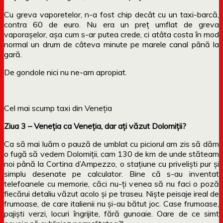
Cu greva vaporetelor, n-a fost chip decât cu un taxi-barcă,
contra 60 de euro. Nu era un preț umflat de greva
vaporașelor, așa cum s-ar putea crede, ci atâta costa în mod
normal un drum de câteva minute pe marele canal până la
gară.
De gondole nici nu ne-am apropiat.
Cel mai scump taxi din Veneția
Ziua 3 – Veneția ca Veneția, dar ați văzut Dolomiții?
Ca să mai luăm o pauză de umblat cu piciorul am zis să dăm
o fugă să vedem Dolomiții, cam 130 de km de unde stăteam
noi până la Cortina d’Ampezzo, o stațiune cu priveliști pur și
simplu desenate pe calculator. Bine că s-au inventat
telefoanele cu memorie, căci nu-ți venea să nu faci o poză
fiecărui detaliu văzut acolo și pe traseu. Niște peisaje ireal de
frumoase, de care italienii nu și-au bătut joc. Case frumoase,
pajiști verzi, locuri îngrijite, fără gunoaie. Oare de ce simt