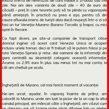
exista oferta de nerefuzat de card valabil o zi-două sau trei
zile. Noi am ales varianta de două zile – 40 de euro de
căciulă – preț în care teoretic poți să te plimbi cu vaporașele
până amețești. În practică nu prea e așa, pentru că din
cauza afluxului imens de turiști abia dacă reușești într-o zi să
faci un tur Veneția-Murano-Burano-Torcello și înapoi, cu mici
opriri în fiecare.
Ca fapt divers, pe site-ul companiei de transport citise
domnul inginer că acest card Venezia Unica ar acoperi
inclusiv unele trenuri, deci ar fi trebuit să le putem folosi și pe
ruta Veneția-Spinea și retur, dar oamenii de la informații din
gara centrală au dezmințit categoric această informație.
Acuma, cu 2,95 euro în plus sau minus tot nu mai conta, la
cât am cheltuit pe acolo.
Înghețată de Murano, cel mai fericit moment al vacanței
Ne-am urcat, așadar, în vaporaș înainte de prânz, am
coborât la Murano, unde am luat la picior de la un cap la altul
canalul principal, am mâncat câte o înghețată, am văzut cum
se chinuiau unii să toarne niște sticle diforme într-un atelier