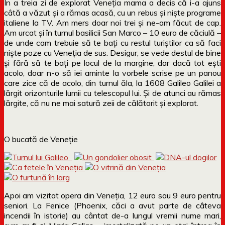
În a treia zi de explorat Veneția mama a decis că i-a ajuns
câtă a văzut și a rămas acasă, cu un rebus și niște programe
italiene la TV. Am mers doar noi trei și ne-am făcut de cap.
Am urcat și în turnul basilicii San Marco – 10 euro de căciulă –
de unde cam trebuie să te bați cu restul turiștilor ca să faci
niște poze cu Veneția de sus. Desigur, se vede destul de bine
și fără să te bați pe locul de la margine, dar dacă tot ești
acolo, doar n-o să iei aminte la vorbele scrise pe un panou
care zice că de acolo, din turnul ăla, la 1608 Galileo Galilei a
lărgit orizonturile lumii cu telescopul lui. Și de atunci au rămas
lărgite, că nu ne mai satură zeii de călătorit și explorat.
O bucată de Veneție
Apoi am vizitat opera din Veneția, 12 euro sau 9 euro pentru
seniori. La Fenice (Phoenix, căci a avut parte de câteva
incendii în istorie) au cântat de-a lungul vremii nume mari,