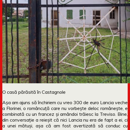
O casă părăsită în Castagnole
Așa am ajuns să închiriem cu vreo 300 de euro Lancia veche
a Florinei, o româncuță care nu vorbește deloc românește, e
combinată cu un francez și amândoi trăiesc la Treviso. Bine,
din conversație a reieșit că nici Lancia nu era de fapt a ei, ci
a unei mătuși, așa că am fost avertizată să conduc cu