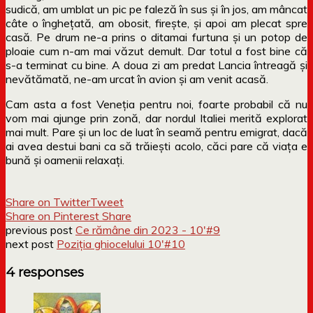
sudică, am umblat un pic pe faleză în sus și în jos, am mâncat
câte o înghețată, am obosit, firește, și apoi am plecat spre
casă. Pe drum ne-a prins o ditamai furtuna și un potop de
ploaie cum n-am mai văzut demult. Dar totul a fost bine că
s-a terminat cu bine. A doua zi am predat Lancia întreagă și
nevătămată, ne-am urcat în avion și am venit acasă.
Cam asta a fost Veneția pentru noi, foarte probabil că nu
vom mai ajunge prin zonă, dar nordul Italiei merită explorat
mai mult. Pare și un loc de luat în seamă pentru emigrat, dacă
ai avea destui bani ca să trăiești acolo, căci pare că viața e
bună și oamenii relaxați.
Share on Twitter
Tweet
Share on Pinterest
Share
previous post
Ce rămâne din 2023 - 10′#9
next post
Poziția ghiocelului 10′#10
4 responses