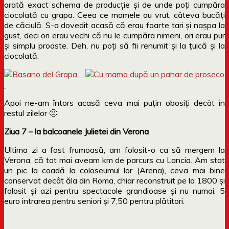
arată exact schema de producție și de unde poți cumpăra
ciocolată cu grapa. Ceea ce mamele au vrut, câteva bucăți
de căciulă. S-a dovedit acasă că erau foarte tari și nașpa la
gust, deci ori erau vechi că nu le cumpăra nimeni, ori erau pur
și simplu proaste. Deh, nu poți să fii renumit și la țuică și la
ciocolată.
Apoi ne-am întors acasă ceva mai puțin obosiți decât în
restul zilelor 🙂
Ziua 7 – la balcoanele Julietei din Verona
Ultima zi a fost frumoasă, am folosit-o ca să mergem la
Verona, că tot mai aveam km de parcurs cu Lancia. Am stat
un pic la coadă la coloseumul lor (Arena), ceva mai bine
conservat decât ăla din Roma, chiar reconstruit pe la 1800 și
folosit și azi pentru spectacole grandioase și nu numai. 5
euro intrarea pentru seniori și 7,50 pentru plătitori.