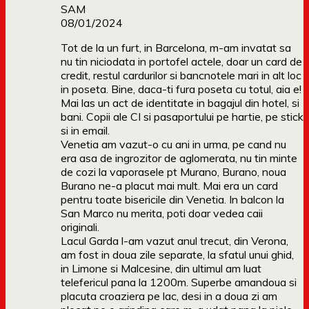
SAM
08/01/2024
Tot de la un furt, in Barcelona, m-am invatat sa
nu tin niciodata in portofel actele, doar un card de
credit, restul cardurilor si bancnotele mari in alt loc
in poseta. Bine, daca-ti fura poseta cu totul, aia e!
Mai las un act de identitate in bagajul din hotel, si
bani. Copii ale CI si pasaportului pe hartie, pe stick
si in email.
Venetia am vazut-o cu ani in urma, pe cand nu
era asa de ingrozitor de aglomerata, nu tin minte
de cozi la vaporasele pt Murano, Burano, noua
Burano ne-a placut mai mult. Mai era un card
pentru toate bisericile din Venetia. In balcon la
San Marco nu merita, poti doar vedea caii
originali.
Lacul Garda l-am vazut anul trecut, din Verona,
am fost in doua zile separate, la sfatul unui ghid,
in Limone si Malcesine, din ultimul am luat
telefericul pana la 1200m. Superbe amandoua si
placuta croaziera pe lac, desi in a doua zi am