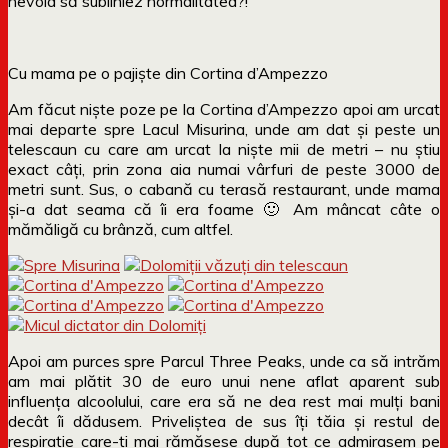
nevoia să subliniez normalitatea?!
Cu mama pe o pajiște din Cortina d’Ampezzo
Am făcut niște poze pe la Cortina d’Ampezzo apoi am urcat
mai departe spre Lacul Misurina, unde am dat și peste un
telescaun cu care am urcat la niște mii de metri – nu știu
exact câți, prin zona aia numai vârfuri de peste 3000 de
metri sunt. Sus, o cabană cu terasă restaurant, unde mama
și-a dat seama că îi era foame 🙂 Am mâncat câte o
mămăligă cu brânză, cum altfel.
Apoi am purces spre Parcul Three Peaks, unde ca să intrăm
am mai plătit 30 de euro unui nene aflat aparent sub
influența alcoolului, care era să ne dea rest mai mulți bani
decât îi dădusem. Priveliștea de sus îți tăia și restul de
respirație care-ți mai rămăsese după tot ce admirasem pe