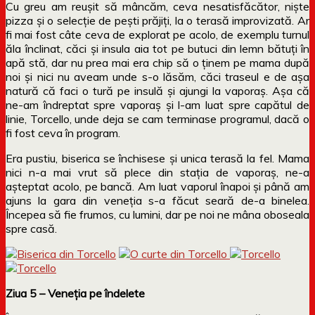
Cu greu am reușit să mâncăm, ceva nesatisfăcător, niște
pizza și o selecție de pești prăjiți, la o terasă improvizată. Ar
fi mai fost câte ceva de explorat pe acolo, de exemplu turnul
ăla înclinat, căci și insula aia tot pe butuci din lemn bătuți în
apă stă, dar nu prea mai era chip să o ținem pe mama după
noi și nici nu aveam unde s-o lăsăm, căci traseul e de așa
natură că faci o tură pe insulă și ajungi la vaporaș. Așa că
ne-am îndreptat spre vaporaș și l-am luat spre capătul de
linie, Torcello, unde deja se cam terminase programul, dacă o
fi fost ceva în program.
Era pustiu, biserica se închisese și unica terasă la fel. Mama
nici n-a mai vrut să plece din stația de vaporaș, ne-a
așteptat acolo, pe bancă. Am luat vaporul înapoi și până am
ajuns la gara din veneția s-a făcut seară de-a binelea.
Începea să fie frumos, cu lumini, dar pe noi ne mâna oboseala
spre casă.
Ziua 5 – Veneția pe îndelete