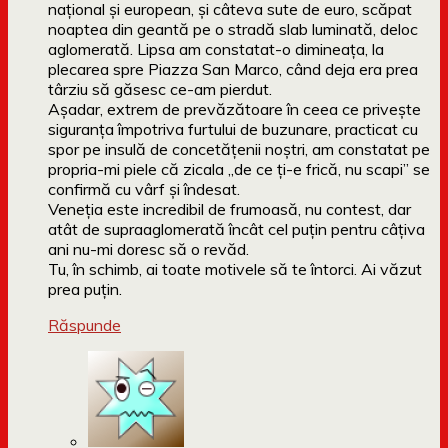
național și european, și câteva sute de euro, scăpat
noaptea din geantă pe o stradă slab luminată, deloc
aglomerată. Lipsa am constatat-o dimineața, la
plecarea spre Piazza San Marco, când deja era prea
târziu să găsesc ce-am pierdut.
Așadar, extrem de prevăzătoare în ceea ce privește
siguranța împotriva furtului de buzunare, practicat cu
spor pe insulă de concetățenii noștri, am constatat pe
propria-mi piele că zicala „de ce ți-e frică, nu scapi” se
confirmă cu vârf și îndesat.
Veneția este incredibil de frumoasă, nu contest, dar
atât de supraaglomerată încât cel puțin pentru câțiva
ani nu-mi doresc să o revăd.
Tu, în schimb, ai toate motivele să te întorci. Ai văzut
prea puțin.
Răspunde