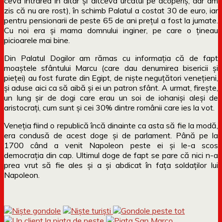
ceva intrarea în altar și altceva urcatul pe acoperiș, dar am
zis că nu are rost), în schimb Palatul a costat 30 de euro, iar
pentru pensionarii de peste 65 de ani prețul a fost la jumate.
Cu noi era și mama domnului inginer, pe care o țineau
picioarele mai bine.
Din Palatul Dogilor am rămas cu informația că de fapt
moaștele sfântului Marcu (care dau denumirea bisericii și
pieței) au fost furate din Egipt, de niște neguțători venețieni,
și aduse aici ca să aibă și ei un patron sfânt. A urmat, firește,
un lung șir de dogi care erau un soi de iohaniși aleși de
aristocrați, cum sunt și cei 30% dintre românii care ies la vot.
Veneția fiind o republică încă dinainte ca asta să fie la modă,
era condusă de acest doge și de parlament. Până pe la
1700 când a venit Napoleon peste ei și le-a scos
democrația din cap. Ultimul doge de fapt se pare că nici n-a
prea vrut să fie ales și a și abdicat în fața soldaților lui
Napoleon.