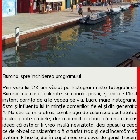
Burano, spre închiderea programului
Prin vara lui ’23 am văzut pe Instagram niște fotografii din
Burano, cu case colorate și canale pustii, și mi-a stârnit
instant dorința de a le vedea pe viu. Lucru mare instagramul
ăsta și influența lui în mințile oamenilor, fie ei și din generația
X. Nu știu ce m-a atras, combinația de culori sau pustietatea
locului, poate ambele, dar mai mult a doua, căci mi-a indus
ideea că asta ar fi vreo insulă nevizitată, deci opusul a ceea
ce de obicei considerăm a fi
a turist trap
și deci încercăm să
evităm. E hazliu, dar în capul meu era ceva de genul: trecem