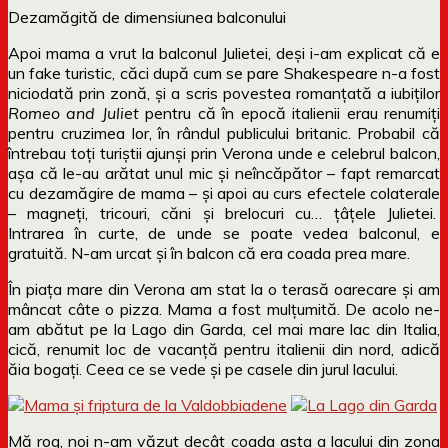
Dezamăgită de dimensiunea balconului
Apoi mama a vrut la balconul Julietei, deși i-am explicat că e
un fake turistic, căci după cum se pare Shakespeare n-a fost
niciodată prin zonă, și a scris povestea romanțată a iubiților
Romeo and Juliet
pentru că în epocă italienii erau renumiți
pentru cruzimea lor, în rândul publicului britanic. Probabil că
întrebau toți turiștii ajunși prin Verona unde e celebrul balcon,
așa că le-au arătat unul mic și neîncăpător – fapt remarcat
cu dezamăgire de mama – și apoi au curs efectele colaterale
– magneți, tricouri, căni și brelocuri cu… țâțele Julietei.
Intrarea în curte, de unde se poate vedea balconul, e
gratuită. N-am urcat și în balcon că era coada prea mare.
În piața mare din Verona am stat la o terasă oarecare și am
mâncat câte o pizza. Mama a fost mulțumită. De acolo ne-
am abătut pe la Lago din Garda, cel mai mare lac din Italia,
cică, renumit loc de vacanță pentru italienii din nord, adică
ăia bogați. Ceea ce se vede și pe casele din jurul lacului.
Mă rog, noi n-am văzut decât coada asta a lacului din zona