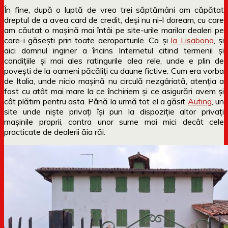
În fine, după o luptă de vreo trei săptămâni am căpătat
dreptul de a avea card de credit, deși nu ni-l doream, cu care
am căutat o mașină mai întâi pe site-urile marilor dealeri pe
care-i găsești prin toate aeroporturile. Ca și
la Lisabona
, și
aici domnul inginer a încins Internetul citind termenii și
condițiile și mai ales ratingurile alea rele, unde e plin de
povești de la oameni păcăliți cu daune fictive. Cum era vorba
de Italia, unde nicio mașină nu circulă nezgâriată, atenția a
fost cu atât mai mare la ce închiriem și ce asigurări avem și
cât plătim pentru asta. Până la urmă tot el a găsit
Auting
, un
site unde niște privați își pun la dispoziție altor privați
mașinile proprii, contra unor sume mai mici decât cele
practicate de dealerii ăia răi.