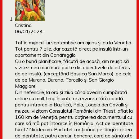
Cristina
06/01/2024
Tot în mijlocul lui septembrie am ajuns și eu la Veneția.
Tot pentru 7 zile, dar cazată direct pe insulă într-un
apartament din Canareggio.
Cu o bună planificare, făcută de acasă, am reușit să
vizitez cea mai mare parte din obiectivele de interes
de pe insulă, (exceptând Basilica San Marco), pe cele
de pe Murano, Burano, Torcello și San Giorgio
Maggiore.
Din nefericire, la ora și ziua când aveam cumpărată
online cu mult timp înainte rezervarea fără coadă
pentru intrarea la Bazilică, Pala, Loggia dei Cavalli și
muzeu, vizitam Consulatul României din Triest, aflat la
160 km de Veneția, pentru obținerea documentului cu
care să mă pot întoarce în România. Act de identitate
furat? Nicidecum. Portofel conținând pe lângă cartea
de identitate, patru carduri bancare, card de sănătate