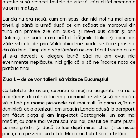
atenție și să respect limitele de viteză, căci altfel amenda o
va primi mătușa.
Lancia nu era nouă, cum am spus, dar nici noi nu mai eram
tineri, și până la urmă după ce am scăpat de morcovul din
fund din primele zile am dus-o și ne-a dus chiar și prin
Dolomiți, de unde i-am arătat înălțimile Italiei, și apoi prin
văile viticole de prin Valdobbiadene, unde se face proseco
din ăla bun. Timp de o săptămână ne-am făcut treaba cu ea
și s-a dovedit o alegere bună, căci nu am avut nici
evenimente neplăcute, nici grija că o să ne încarce nota de
plată la final.
Ziua 1 – de ce vor italienii să viziteze Bucureștiul
Cu biletele de avion, cazarea și mașina asigurate, nu ne-a
mai rămas decât să facem programul pe zile și să ne rugăm
să o țină pe mama picioarele cât mai mult. În prima zi, într-o
duminică, abia aterizați, am urcat în Lancia adusă la aeroport,
am făcut piața și am inspectat Castagnole, un sat mai
răsărit, cu case mai vechi sau mai noi, destul de multe pustii,
cu mici grădini și, dacă te luai după miros, chiar și cu niscai
porci, cu o pizzerie, un fel de Mega, un bufet și o cofetărie.