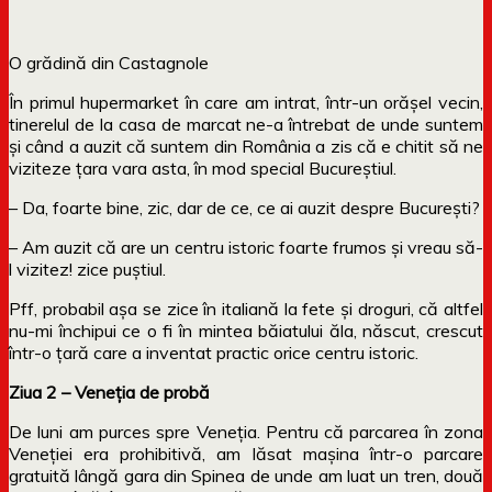
O grădină din Castagnole
În primul hupermarket în care am intrat, într-un orășel vecin,
tinerelul de la casa de marcat ne-a întrebat de unde suntem
și când a auzit că suntem din România a zis că e chitit să ne
viziteze țara vara asta, în mod special Bucureștiul.
– Da, foarte bine, zic, dar de ce, ce ai auzit despre București?
– Am auzit că are un centru istoric foarte frumos și vreau să-
l vizitez! zice puștiul.
Pff, probabil așa se zice în italiană la fete și droguri, că altfel
nu-mi închipui ce o fi în mintea băiatului ăla, născut, crescut
într-o țară care a inventat practic orice centru istoric.
Ziua 2 – Veneția de probă
De luni am purces spre Veneția. Pentru că parcarea în zona
Veneției era prohibitivă, am lăsat mașina într-o parcare
gratuită lângă gara din Spinea de unde am luat un tren, două