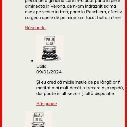
plecat pe o grindina care m-a udat pana la piele
dimineata in Verona, de n-am indraznit sa ma
asez pe scaun in tren, pana la Peschiera, efectiv
curgeau apele de pe mine, am facut balta in tren.
Răspunde
Dollo
09/01/2024
Și eu cred că micile insule de pe lângă ar fi
meritat mai mult decât o trecere așa rapidă,
dar poate în alt sezon și altă dispoziție.
Răspunde