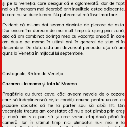
și pe la Veneția, care desigur că e aglomerată, dar de fapt
noi o să mergem mai degrabă prin insulițele astea adiacente,
în care nu se duce lumea. Nu puteam să mă înșel mai tare.
Evident că mi-am dat seama dinainte de plecare de asta.
Dar oricum îmi doream de mai mult timp să ajung prin zonă,
așa că am combinat dorința mea cu vacanța anuală în care
am dus-o pe mama în ultimii ani, în general de ziua ei în
decembrie. De data asta am devansat perioada, așa că am
ajuns la Veneția în mijlocul lui septembrie.
Castagnole, 35 km de Veneția
Cazarea – la mama și tata lu’ Moreno
Pregătirile au durat ceva, căci aveam nevoie de o cazare
care să îndeplinească niște condiții anume pentru un om cu
picioare obosite: să fie la parter sau să aibă lift. Din
vacanțele trecute am constatat că nu o pot plimba prin oraș
și după aia s-o pun să și urce vreun etaj-două până în
cameră. Iar în ultimul timp nici plimbatul nu-i mai e la