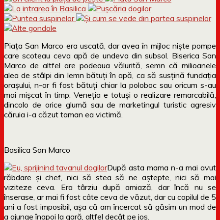
Piața San Marco era uscată, dar avea în mijloc niște pompe
care scoteau ceva apă de undeva din subsol. Biserica San
Marco de altfel are podeaua vălurită, semn că milioanele
alea de stâlpi din lemn bătuți în apă, ca să susțină fundația
orașului, n-or fi fost bătuți chiar la poloboc sau oricum s-au
mai mișcat în timp. Veneția e totuși o realizare remarcabilă,
dincolo de orice glumă sau de marketingul turistic agresiv
căruia i-a căzut taman ea victimă.
Basilica San Marco
După asta mama n-a mai avut
răbdare și chef, nici să stea să ne aștepte, nici să mai
viziteze ceva. Era târziu după amiază, dar încă nu se
înserase, ar mai fi fost câte ceva de văzut, dar cu copilul de 5
ani a fost imposibil, așa că am încercat să găsim un mod de
a ajunge înapoi la gară, altfel decât pe jos.