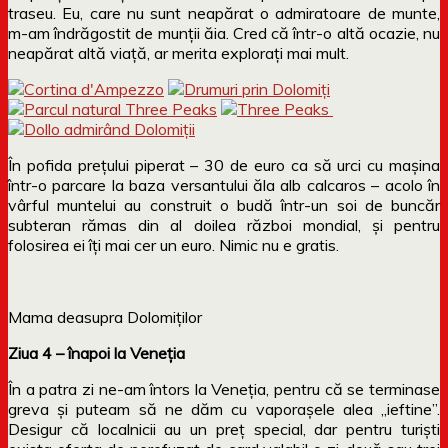
traseu. Eu, care nu sunt neapărat o admiratoare de munte,
m-am îndrăgostit de munții ăia. Cred că într-o altă ocazie, nu
neapărat altă viață, ar merita explorați mai mult.
În pofida prețului piperat – 30 de euro ca să urci cu mașina
într-o parcare la baza versantului ăla alb calcaros – acolo în
vârful muntelui au construit o budă într-un soi de buncăr
subteran rămas din al doilea război mondial, și pentru
folosirea ei îți mai cer un euro. Nimic nu e gratis.
Mama deasupra Dolomiților
Ziua 4 – înapoi la Veneția
În a patra zi ne-am întors la Veneția, pentru că se terminase
greva și puteam să ne dăm cu vaporașele alea „ieftine”.
Desigur că localnicii au un preț special, dar pentru turiști