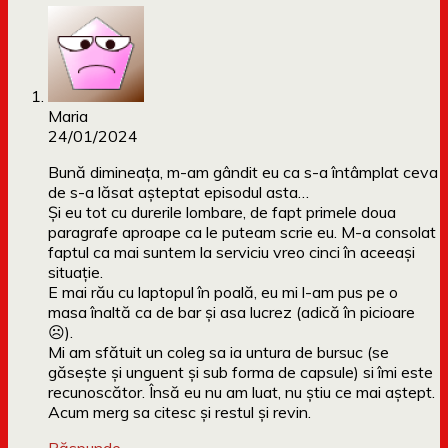
Maria
24/01/2024
Bună dimineața, m-am gândit eu ca s-a întâmplat ceva
de s-a lăsat așteptat episodul asta…
Și eu tot cu durerile lombare, de fapt primele doua
paragrafe aproape ca le puteam scrie eu. M-a consolat
faptul ca mai suntem la serviciu vreo cinci în aceeași
situație.
E mai rău cu laptopul în poală, eu mi l-am pus pe o
masa înaltă ca de bar și asa lucrez (adică în picioare
☹️).
Mi am sfătuit un coleg sa ia untura de bursuc (se
găsește și unguent și sub forma de capsule) si îmi este
recunoscător. Însă eu nu am luat, nu știu ce mai aștept.
Acum merg sa citesc și restul și revin.