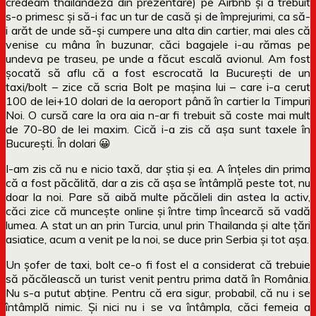
credeam thailandeză din prezentare) pe Airbnb și a trebuit
s-o primesc și să-i fac un tur de casă și de împrejurimi, ca să-
i arăt de unde să-și cumpere una alta din cartier, mai ales că
venise cu mâna în buzunar, căci bagajele i-au rămas pe
undeva pe traseu, pe unde a făcut escală avionul. Am fost
șocată să aflu că a fost escrocată la București de un
taxi/bolt – zice că scria Bolt pe mașina lui – care i-a cerut
100 de lei+10 dolari de la aeroport până în cartier la Timpuri
Noi. O cursă care la ora aia n-ar fi trebuit să coste mai mult
de 70-80 de lei maxim. Cică i-a zis că așa sunt taxele în
București. În dolari 😀
I-am zis că nu e nicio taxă, dar știa și ea. A înțeles din prima
că a fost păcălită, dar a zis că așa se întâmplă peste tot, nu
doar la noi. Pare să aibă multe păcăleli din astea la activ,
căci zice că muncește online și între timp încearcă să vadă
lumea. A stat un an prin Turcia, unul prin Thailanda și alte țări
asiatice, acum a venit pe la noi, se duce prin Serbia și tot așa.
Un șofer de taxi, bolt ce-o fi fost el a considerat că trebuie
să păcălească un turist venit pentru prima dată în România.
Nu s-a putut abține. Pentru că era sigur, probabil, că nu i se
întâmplă nimic. Și nici nu i se va întâmpla, căci femeia a