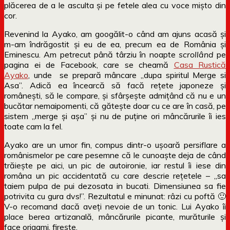
plăcerea de a le asculta și pe fetele alea cu voce mișto din
cor.
Revenind la Ayako, am googălit-o când am ajuns acasă și
m-am îndrăgostit și eu de ea, precum ea de România și
Eminescu. Am petrecut până târziu în noapte
scrollând
pe
pagina ei de Facebook, care se cheamă
Casa Rustică
Ayako
, unde se prepară mâncare „dupa spiritul Merge si
Asa”. Adică ea încearcă să facă rețete japoneze și
românești, să le compare, și sfârșește admițând că nu e un
bucătar nemaipomenti, că gătește doar cu ce are în casă, pe
sistem „merge și așa” și nu de puține ori mâncărurile îi ies
toate cam la fel.
Ayako are un umor fin, compus dintr-o ușoară persiflare a
românismelor pe care pesemne că le cunoaște deja de când
trăiește pe aici, un pic de autoironie, iar restul îi iese din
româna un pic accidentată cu care descrie rețetele – „sa
taiem pulpa de pui dezosata in bucati. Dimensiunea sa fie
potrivita cu gura dvs!”. Rezultatul e minunat: râzi cu poftă 🙂
V-o recomand dacă aveți nevoie de un tonic. Lui Ayako îi
place berea artizanală, mâncărurile picante, murăturile și
face origami, firește.