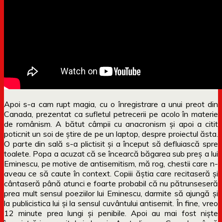
Apoi s-a cam rupt magia, cu o înregistrare a unui preot din
Canada, prezentat ca sufletul petrecerii pe acolo în materie
de românism. A bătut câmpii cu anacronism și apoi a citit
poticnit un soi de știre de pe un laptop, despre proiectul ăsta.
O parte din sală s-a plictisit și a început să defluiască spre
toalete. Popa a acuzat că se încearcă băgarea sub preș a lui
Eminescu, pe motive de antisemitism, mă rog, chestii care n-
aveau ce să caute în context. Copiii ăștia care recitaseră și
cântaseră până atunci e foarte probabil că nu pătrunseseră
prea mult sensul poeziilor lui Eminescu, darmite să ajungă și
la publicistica lui și la sensul cuvântului antisemit. În fine, vreo
12 minute prea lungi și penibile. Apoi au mai fost niște