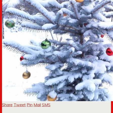
Share
Tweet
Pin
Mail
SMS