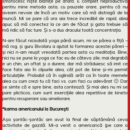
smotocesc niște blănițe pe afară. E complet neproductivă
pentru mine metoda asta, cu pauzele orare, pentru că nu
aveam nevoie de încă un motiv care să mă distragă de la
muncă. Mi se pare că ora aia trece incredibil de rapid, abia
apuc să mă conectez la ce am de făcut și gata trebuie să
mă ridic să fac ture. Și s-a dus dracului toată concentrația.
N-am făcut niciodată yoga până acum, mi se părea o fiță –
mă rog, și guru Bivolaru a ajutat la formarea acestei păreri –
și nici n-am reușit vreodată partea asta cu meditația. Bine,
nici nu se pune la yoga ce fac eu de câteva zile, mai degrabă
e un chin, un oftat și o durere, dar mă străduiesc să imit ce
face fata aia în clipurile alea, cât pot de bine și-mi permit
articulațiile. Probabil că în oglindă arăt ca în toate memele
alea cu cum crezi tu că faci vs. cum faci cu adevărat 🙂 Dar
se simte că e spre bine, asta contează. Și mai ales nu mi se
pare plicticos, cum sunt exercițiile alea repetitive de kineto
pentru recuperare sau ameliorare.
*karma americanului la București
Așa șontâc-șontâc am avut la final de săptămână ceva
activitate de gazdă. Mi-a venit o americancă (pe care o