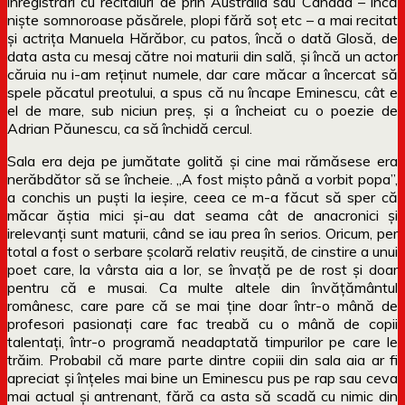
înregistrări cu recitaluri de prin Australia sau Canada – încă
niște somnoroase păsărele, plopi fără soț etc – a mai recitat
și actrița Manuela Hărăbor, cu patos, încă o dată Glosă, de
data asta cu mesaj către noi maturii din sală, și încă un actor
căruia nu i-am reținut numele, dar care măcar a încercat să
spele păcatul preotului, a spus că nu încape Eminescu, cât e
el de mare, sub niciun preș, și a încheiat cu o poezie de
Adrian Păunescu, ca să închidă cercul.
Sala era deja pe jumătate golită și cine mai rămăsese era
nerăbdător să se încheie. „A fost mișto până a vorbit popa”,
a conchis un puști la ieșire, ceea ce m-a făcut să sper că
măcar ăștia mici și-au dat seama cât de anacronici și
irelevanți sunt maturii, când se iau prea în serios. Oricum, per
total a fost o serbare școlară relativ reușită, de cinstire a unui
poet care, la vârsta aia a lor, se învață pe de rost și doar
pentru că e musai. Ca multe altele din învățământul
românesc, care pare că se mai ține doar într-o mână de
profesori pasionați care fac treabă cu o mână de copii
talentați, într-o programă neadaptată timpurilor pe care le
trăim. Probabil că mare parte dintre copiii din sala aia ar fi
apreciat și înțeles mai bine un Eminescu pus pe rap sau ceva
mai actual și antrenant, fără ca asta să scadă cu nimic din