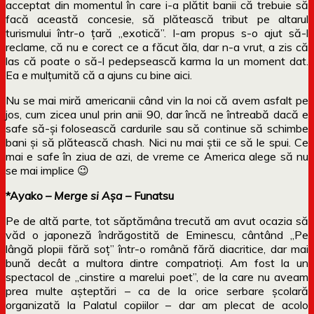
acceptat din momentul în care i-a plătit banii că trebuie să
facă această concesie, să plătească tribut pe altarul
turismului într-o țară „exotică”. I-am propus s-o ajut să-l
reclame, că nu e corect ce a făcut ăla, dar n-a vrut, a zis că
las că poate o să-l pedepsească karma la un moment dat.
Ea e mulțumită că a ajuns cu bine aici.
Nu se mai miră americanii când vin la noi că avem asfalt pe
jos, cum zicea unul prin anii 90, dar încă ne întreabă dacă e
safe să-și folosească cardurile sau să continue să schimbe
bani și să plătească chash. Nici nu mai știi ce să le spui. Ce
mai e safe în ziua de azi, de vreme ce America alege să nu
se mai implice 😉
*Ayako
– Merge si Așa –
Funatsu
Pe de altă parte, tot săptămâna trecută am avut ocazia să
văd o japoneză îndrăgostită de Eminescu, cântând „Pe
lângă plopii fără soț” într-o română fără diacritice, dar mai
bună decât a multora dintre compatrioți. Am fost la un
spectacol de „cinstire a marelui poet”, de la care nu aveam
prea multe așteptări – ca de la orice serbare școlară
organizată la Palatul copiilor – dar am plecat de acolo