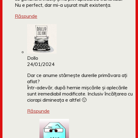
Nu e perfect, dar mi-a ușurat mult existența.
Răspunde
Dollo
24/01/2024
Dar ce anume stârnește durerile primăvara ați
aflat?
Într-adevăr, după hernie mișcările și aplecările
sunt iremediabil modificate. Inclusiv încălțarea cu
ciorapi dimineața e altfel 🙂
Răspunde