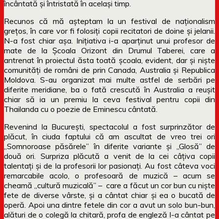
încântată și întristată în același timp.
Recunos că mă așteptam la un festival de naționalism
grețos, în care vor fi folosiți copii recitatori de doine și jelanii.
N-a fost chiar așa. Inițiativa i-a aparținut unui profesor de
mate de la Școala Orizont din Drumul Taberei, care a
antrenat în proiectul ăsta toată școala, evident, dar și niște
comunități de români de prin Canada, Australia și Republica
Moldova. S-au organizat mai multe astfel de serbări pe
diferite meridiane, ba o fată crescută în Australia a reușit
chiar să ia un premiu la ceva festival pentru copii din
Thailanda cu o poezie de Eminescu cântată.
Revenind la București, spectacolul a fost surprinzător de
plăcut, în ciuda faptului că am ascultat de vreo trei ori
„Somnoroase păsărele” în diferite variante și „Glosă” de
două ori. Surpriza plăcută a venit de la cei câțiva copii
talentați și de la profesorii lor pasionați. Au fost câteva voci
remarcabile acolo, o profesoară de muzică – acum se
cheamă „cultură muzicală” – care a făcut un cor bun cu niște
fete de diverse vârste, și a cântat chiar și ea o bucată de
operă. Apoi una dintre fetele din cor a avut un solo bun-bun,
alături de o colegă la chitară, profa de engleză l-a cântat pe