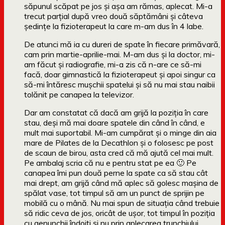
săpunul scăpat pe jos și așa am rămas, aplecat. Mi-a
trecut parțial după vreo două săptămâni și câteva
ședințe la fizioterapeut la care m-am dus în 4 labe.
De atunci mă ia cu dureri de spate în fiecare primăvară,
cam prin martie-aprilie-mai. M-am dus și la doctor, mi-
am făcut și radiografie, mi-a zis că n-are ce să-mi
facă, doar gimnastică la fizioterapeut și apoi singur ca
să-mi întăresc mușchii spatelui și să nu mai stau naibii
tolănit pe canapea la televizor.
Dar am constatat că dacă am grijă la poziția în care
stau, deși mă mai doare spatele din când în când, e
mult mai suportabil. Mi-am cumpărat și o minge din aia
mare de Pilates de la Decathlon și o folosesc pe post
de scaun de birou, asta cred că mă ajută cel mai mult.
Pe ambalaj scria că nu e pentru stat pe ea 🙂 Pe
canapea îmi pun două perne la spate ca să stau cât
mai drept, am grijă când mă aplec să golesc mașina de
spălat vase, tot timpul să am un punct de sprijin pe
mobilă cu o mână. Nu mai spun de situația când trebuie
să ridic ceva de jos, oricât de ușor, tot timpul în poziția
cu genunchii îndoiți și nu prin aplecarea trunchiului.