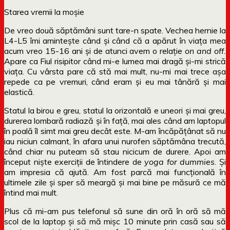
Starea vremii la moșie
De vreo două săptămâni sunt tare-n spate. Vechea hernie la
L4-L5 îmi amintește când și când că a apărut în viața mea
acum vreo 15-16 ani și de atunci avem o relație
on and off.
Apare ca Fiul risipitor când mi-e lumea mai dragă și-mi strică
viața. Cu vârsta pare că stă mai mult, nu-mi mai trece așa
repede ca pe vremuri, când eram și eu mai tânără și mai
elastică.
Statul la birou e greu, statul la orizontală e uneori și mai greu,
durerea lombară radiază și în față, mai ales când am laptopul
în poală îl simt mai greu decât este. M-am încăpățânat să nu
iau niciun calmant, în afara unui nurofen săptămâna trecută,
când chiar nu puteam să stau nicicum de durere. Apoi am
început niște exerciții de întindere de
yoga for dummies
. Și
am impresia că ajută. Am fost parcă mai funcțională în
ultimele zile și sper să meargă și mai bine pe măsură ce mă
întind mai mult.
Plus că mi-am pus telefonul să sune din oră în oră să mă
scol de la laptop și să mă mișc 10 minute prin casă sau să