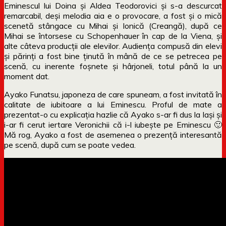
Eminescul lui Doina și Aldea Teodorovici și s-a descurcat
remarcabil, deși melodia aia e o provocare, a fost și o mică
scenetă stângace cu Mihai și Ionică (Creangă), după ce
Mihai se întorsese cu Schopenhauer în cap de la Viena, și
alte câteva producții ale elevilor. Audiența compusă din elevi
și părinți a fost bine ținută în mână de ce se petrecea pe
scenă, cu inerente foșnete și hârjoneli, totul până la un
moment dat.
Ayako Funatsu, japoneza de care spuneam, a fost invitată în
calitate de iubitoare a lui Eminescu. Proful de mate a
prezentat-o cu explicația hazlie că Ayako s-ar fi dus la Iași și
i-ar fi cerut iertare Veronichii că i-l iubește pe Eminescu 🙂
Mă rog, Ayako a fost de asemenea o prezență interesantă
pe scenă, după cum se poate vedea.