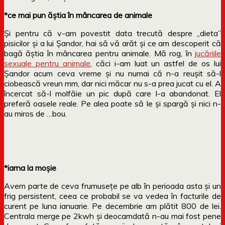
*ce mai pun ăștia în mâncarea de animale
Și pentru că v-am povestit data trecută despre „dieta”
pisicilor și a lui Șandor, hai să vă arăt și ce am descoperit că
bagă ăștia în mâncarea pentru animale. Mă rog, în
jucăriile
sexuale pentru animale
, căci i-am luat un astfel de os lui
Șandor acum ceva vreme și nu numai că n-a reușit să-l
ciobească vreun mm, dar nici măcar nu s-a prea jucat cu el. A
încercat să-l molfăie un pic după care l-a abandonat. El
preferă oasele reale. Pe alea poate să le și spargă și nici n-
au miros de …bou.
*iarna la moșie
Avem parte de ceva frumusețe pe alb în perioada asta și un
frig persistent, ceea ce probabil se va vedea în facturile de
curent pe luna ianuarie. Pe decembrie am plătit 800 de lei.
Centrala merge pe 2kwh și deocamdată n-au mai fost pene