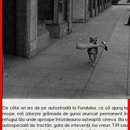
De câte ori ies de pe autostradă la Fundulea, ca să ajung la
moșie, mă izbește grămada de gunoi aruncat permanent în
refugiul ăla unde aproape întotdeauna așteaptă cineva. Ba o
autospecială de tractări, gata de intevenții, ba vreun TIR sau