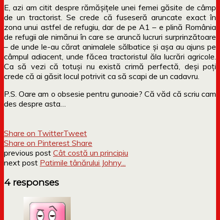
E, azi am citit despre rămășițele unei femei găsite de câmp
de un tractorist. Se crede că fuseseră aruncate exact în
zona unui astfel de refugiu, dar de pe A1 – e plină România
de refugii ale nimănui în care se aruncă lucruri surprinzătoare
– de unde le-au cărat animalele sălbatice și așa au ajuns pe
câmpul adiacent, unde făcea tractoristul ăla lucrări agricole.
Ca să vezi că totuși nu există crimă perfectă, deși poți
crede că ai găsit locul potrivit ca să scapi de un cadavru.
P.S. Oare am o obsesie pentru gunoaie? Că văd că scriu cam
des despre asta…
Share on Twitter
Tweet
Share on Pinterest
Share
previous post
Cât costă un principiu
next post
Patimile tânărului Johny...
4 responses