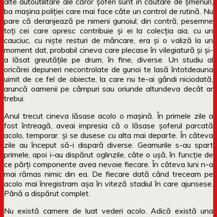
alte autoutilitare ale căror șoferi sunt în căutare de șmenuri,
ba mașina poliției care mai face câte un control de rutină. Nu
pare că deranjează pe nimeni gunoiul, din contră, pesemne
toți cei care opresc contribuie și ei la colecția aia, cu un
cauciuc, cu niște resturi de mâncare, era și o valiză la un
moment dat, probabil cineva care plecase în vilegiatură și și-
a lăsat greutățile pe drum, în fine, diverse. Un studiu al
oricărei depuneri necontrolate de gunoi te lasă întotdeauna
uimit de ce fel de obiecte, la care nu te-ai gândi niciodată,
aruncă oamenii pe câmpuri sau oriunde altundeva decât ar
trebui.
Anul trecut cineva lăsase acolo o mașină. În primele zile a
fost întreagă, aveai impresia că o lăsase șoferul parcată
acolo, temporar. și se dusese cu alta mai departe. În câteva
zile au început să-i dispară diverse. Geamurile s-au spart
primele, apoi i-au dispărut oglinzile, câte o ușă, în funcție de
ce părți componente avea nevoie fiecare. În câteva luni n-a
mai rămas nimic din ea. De fiecare dată când treceam pe
acolo mai înregistram așa în viteză stadiul în care ajunsese.
Până a dispărut complet.
Nu există camere de luat vederi acolo. Adică există una