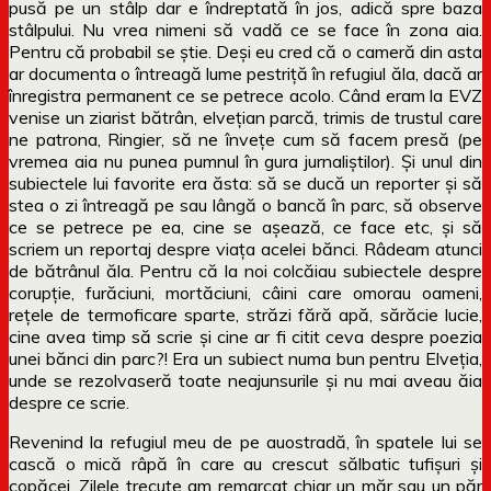
pusă pe un stâlp dar e îndreptată în jos, adică spre baza
stâlpului. Nu vrea nimeni să vadă ce se face în zona aia.
Pentru că probabil se știe. Deși eu cred că o cameră din asta
ar documenta o întreagă lume pestriță în refugiul ăla, dacă ar
înregistra permanent ce se petrece acolo. Când eram la EVZ
venise un ziarist bătrân, elvețian parcă, trimis de trustul care
ne patrona, Ringier, să ne învețe cum să facem presă (pe
vremea aia nu punea pumnul în gura jurnaliștilor). Și unul din
subiectele lui favorite era ăsta: să se ducă un reporter și să
stea o zi întreagă pe sau lângă o bancă în parc, să observe
ce se petrece pe ea, cine se așează, ce face etc, și să
scriem un reportaj despre viața acelei bănci. Râdeam atunci
de bătrânul ăla. Pentru că la noi colcăiau subiectele despre
corupție, furăciuni, mortăciuni, câini care omorau oameni,
rețele de termoficare sparte, străzi fără apă, sărăcie lucie,
cine avea timp să scrie și cine ar fi citit ceva despre poezia
unei bănci din parc?! Era un subiect numa bun pentru Elveția,
unde se rezolvaseră toate neajunsurile și nu mai aveau ăia
despre ce scrie.
Revenind la refugiul meu de pe auostradă, în spatele lui se
cască o mică râpă în care au crescut sălbatic tufișuri și
copăcei. Zilele trecute am remarcat chiar un măr sau un păr