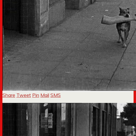
Share
Tweet
Pin
Mail
SMS