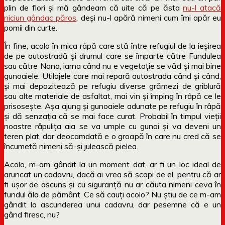
plin de flori și mă gândeam că uite că pe ăsta
nu-l atacă
niciun gândac păros
, deși nu-l apără nimeni cum îmi apăr eu
pomii din curte.
În fine, acolo în mica râpă care stă între refugiul de la ieșirea
de pe autostradă și drumul care se împarte către Fundulea
sau către Nana, iarna când nu e vegetație se văd și mai bine
gunoaiele. Utilajele care mai repară autostrada când și când,
și mai depozitează pe refugiu diverse grămezi de griblură
sau alte materiale de asfaltat, mai vin și împing în râpă ce le
prisosește. Așa ajung și gunoaiele adunate pe refugiu în râpă
și dă senzația că se mai face curat. Probabil în timpul vieții
noastre râpulița aia se va umple cu gunoi și va deveni un
teren plat, dar deocamdată e o groapă în care nu cred că se
încumetă nimeni să-și julească pielea.
Acolo, m-am gândit la un moment dat, ar fi un loc ideal de
aruncat un cadavru, dacă ai vrea să scapi de el, pentru că ar
fi ușor de ascuns și cu siguranță nu ar căuta nimeni ceva în
fundul ăla de pământ. Ce să cauți acolo? Nu știu de ce m-am
gândit la ascunderea unui cadavru, dar pesemne că e un
gând firesc, nu?