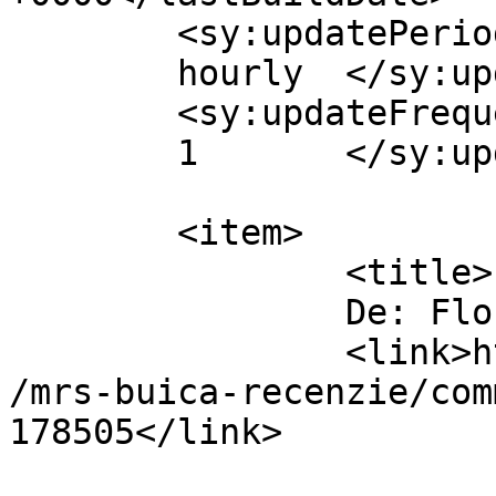
	<sy:updatePeriod>

	hourly	</sy:updatePeriod>

	<sy:updateFrequency>

	1	</sy:updateFrequency>

	<item>

		<title>

		De: Florin		</title>

		<link>https://www.dollo.ro/2024/07
/mrs-buica-recenzie/com
178505</link>
