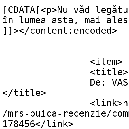
[CDATA[<p>Nu văd legătu
în lumea asta, mai ales
]]></content:encoded>

			</item>
		<item>

		<title>

		De: VASILIU MIRCEA PAUL		
</title>

		<link>https://www.dollo.ro/2024/07
/mrs-buica-recenzie/com
178456</link>
