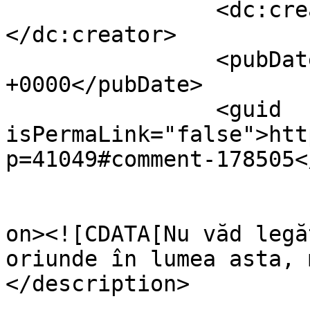
		<dc:creator><![CDATA[Florin]]>
</dc:creator>

		<pubDate>Thu, 18 Jul 2024 21:49:48 
+0000</pubDate>

		<guid 
isPermaLink="false">htt
p=41049#comment-178505<
					<de
on><![CDATA[Nu văd legă
oriunde în lumea asta, 
</description>

			<content:encoded><