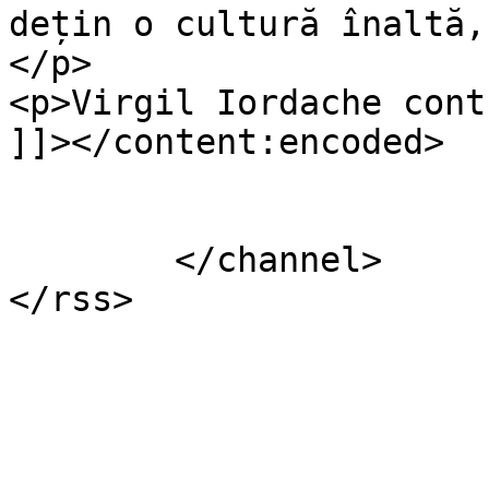
dețin o cultură înaltă, 
</p>

<p>Virgil Iordache cont
]]></content:encoded>

			</item>
	</channel>
