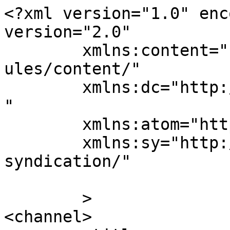
<?xml version="1.0" enc
version="2.0"

	xmlns:content="http://purl.org/rss/1.0/mod
ules/content/"

	xmlns:dc="http://purl.org/dc/elements/1.1/
"

	xmlns:atom="http://www.w3.org/2005/Atom"

	xmlns:sy="http://purl.org/rss/1.0/modules/
syndication/"

	>

<channel>
