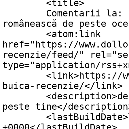
	<title>

	Comentarii la: Familia tradițională 
românească de peste ocean	</titl
	<atom:link 
href="https://www.dollo
recenzie/feed/" rel="sel
type="application/rss+x
	<link>https://www.dollo.ro/2024/07/mrs-
buica-recenzie/</link>

	<description>despre viata si cum vine ea 
peste tine</description>
	<lastBuildDate>Thu, 18 Jul 2024 21:49:48 
+0000</lastBuildDate>
