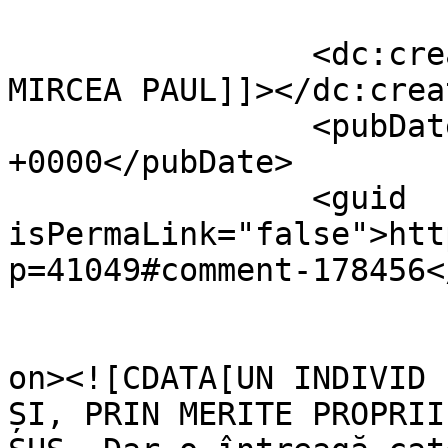
		<dc:creator><![CDATA[VASILIU 
MIRCEA PAUL]]></dc:creat
		<pubDate>Thu, 18 Jul 2024 05:05:12 
+0000</pubDate>

		<guid 
isPermaLink="false">htt
p=41049#comment-178456<
					<de
on><![CDATA[UN INDIVID 
ȘI, PRIN MERITE PROPRII