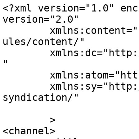
<?xml version="1.0" enc
version="2.0"

	xmlns:content="http://purl.org/rss/1.0/mod
ules/content/"

	xmlns:dc="http://purl.org/dc/elements/1.1/
"

	xmlns:atom="http://www.w3.org/2005/Atom"

	xmlns:sy="http://purl.org/rss/1.0/modules/
syndication/"

	>

<channel>
