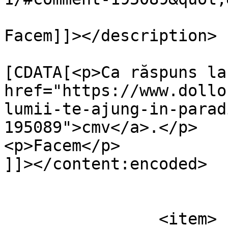
Facem]]></description>

			<content:encoded><
[CDATA[<p>Ca răspuns la 
href="https://www.dollo
lumii-te-ajung-in-parad
195089">cmv</a>.</p>

<p>Facem</p>

]]></content:encoded>

			</item>
		<item>
