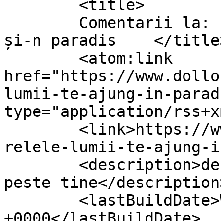
	<title>

	Comentarii la: Când relele lumii te ajung 
și-n paradis	</title>

	<atom:link 
href="https://www.dollo
lumii-te-ajung-in-parad
type="application/rss+x
	<link>https://www.dollo.ro/2026/06/cand-
relele-lumii-te-ajung-i
	<description>despre viata si cum vine ea 
peste tine</description>
	<lastBuildDate>Wed, 24 Jun 2026 14:22:54 
+0000</lastBuildDate>
