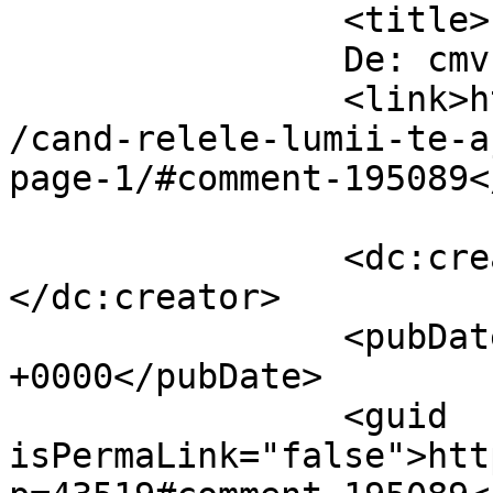
		<title>

		De: cmv		</title>

		<link>https://www.dollo.ro/2026/06
/cand-relele-lumii-te-a
page-1/#comment-195089<
		<dc:creator><![CDATA[cmv]]>
</dc:creator>

		<pubDate>Tue, 23 Jun 2026 08:41:53 
+0000</pubDate>

		<guid 
isPermaLink="false">htt