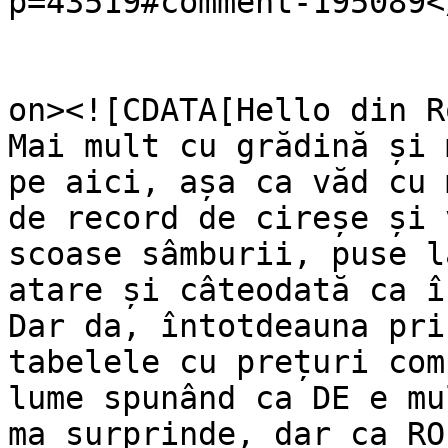
p=43519#comment-195089<
					<de
on><![CDATA[Hello din R
Mai mult cu grădină și 
pe aici, așa ca văd cu 
de record de cireșe și 
scoase sâmburii, puse l
atare și câteodată ca î
Dar da, întotdeauna pri
tabelele cu prețuri com
lume spunând ca DE e mu
ma surprinde, dar ca RO