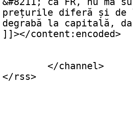
&#8211; ca FR, nu ma su
prețurile diferă și de 
degrabă la capitală, da
]]></content:encoded>

			</item>
	</channel>
