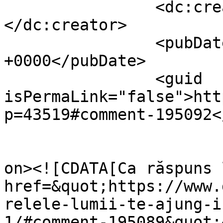
		<dc:creator><![CDATA[Dollo]]>
</dc:creator>

		<pubDate>Wed, 24 Jun 2026 14:22:54 
+0000</pubDate>

		<guid 
isPermaLink="false">htt
p=43519#comment-195092<
					<de
on><![CDATA[Ca răspuns 
href=&quot;https://www.
relele-lumii-te-ajung-i
1/#comment-195089&quot;