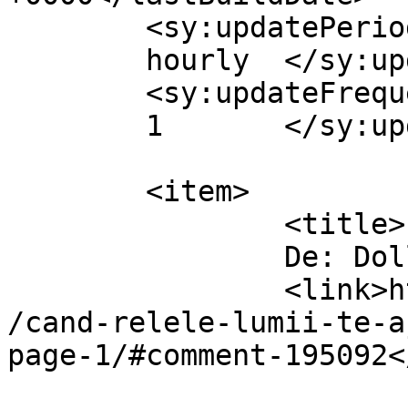
	<sy:updatePeriod>

	hourly	</sy:updatePeriod>

	<sy:updateFrequency>

	1	</sy:updateFrequency>

	<item>

		<title>

		De: Dollo		</title>

		<link>https://www.dollo.ro/2026/06
/cand-relele-lumii-te-a
page-1/#comment-195092<