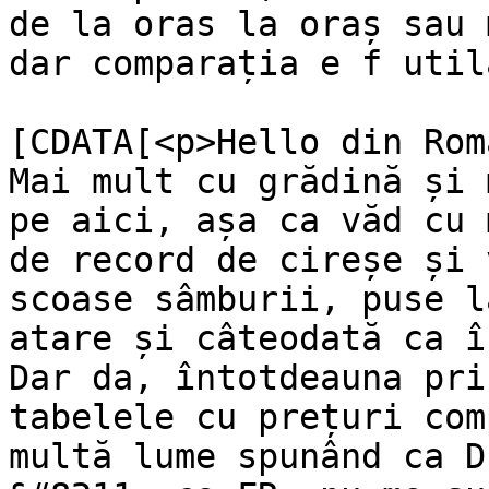
de la oras la oraș sau 
dar comparația e f util
			<content:encoded><
[CDATA[<p>Hello din Rom
Mai mult cu grădină și 
pe aici, așa ca văd cu 
de record de cireșe și 
scoase sâmburii, puse l
atare și câteodată ca î
Dar da, întotdeauna pri
tabelele cu prețuri com
multă lume spunând ca D