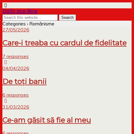
Dollo zice Bine
Categories ›
Românisme
27/05/2026
Care-i treaba cu cardul de fidelitate
7 responses
04/04/2026
De toți banii
6 responses
31/03/2026
Ce-am găsit să fie al meu
6 responses