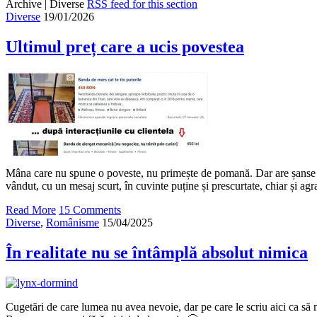
Archive | Diverse
RSS feed for this section
Diverse
19/01/2026
Ultimul preț care a ucis povestea
Mâna care nu spune o poveste, nu primește de pomană. Dar are șanse 
vândut, cu un mesaj scurt, în cuvinte puține și prescurtate, chiar și agr
Read More
15 Comments
Diverse
,
Românisme
15/04/2025
În realitate nu se întâmplă absolut nimica
Cugetări de care lumea nu avea nevoie, dar pe care le scriu aici ca să