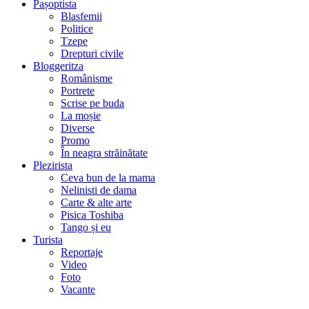
Pașoptista
Blasfemii
Politice
Tzepe
Drepturi civile
Bloggeritza
Românisme
Portrete
Scrise pe buda
La moșie
Diverse
Promo
În neagra străinătate
Plezirista
Ceva bun de la mama
Nelinisti de dama
Carte & alte arte
Pisica Toshiba
Tango și eu
Turista
Reportaje
Video
Foto
Vacante