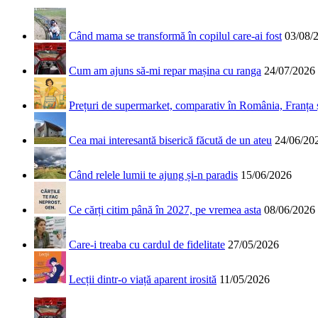
Când mama se transformă în copilul care-ai fost
03/08/
Cum am ajuns să-mi repar mașina cu ranga
24/07/2026
Prețuri de supermarket, comparativ în România, Franța
Cea mai interesantă biserică făcută de un ateu
24/06/20
Când relele lumii te ajung și-n paradis
15/06/2026
Ce cărți citim până în 2027, pe vremea asta
08/06/2026
Care-i treaba cu cardul de fidelitate
27/05/2026
Lecții dintr-o viață aparent irosită
11/05/2026