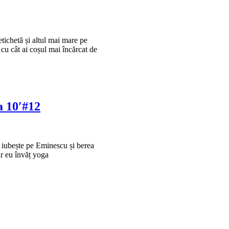
etichetă și altul mai mare pe
 cu cât ai coșul mai încărcat de
a 10′#12
l iubește pe Eminescu și berea
ar eu învăț yoga