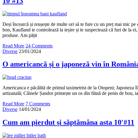
10′#13
Deși încearcă și reușește de multe ori să te fure cu un preț mai mic pe 
bon, Kaufland te controlează la ieșire și te suspectează că furi de la ei,
produse. Am pățit
Read More
24 Comments
Diverse
23/01/2024
O americancă și o japoneză vin în Români
Americanca e păcălită de primul taximetrist de la Otopeni; Japoneza î
artizanală; Câinele Șandor primește un os din făină de penis de bou, i
Read More
7 Comments
Diverse
14/01/2024
Cum am pierdut și săptămâna asta 10′#11