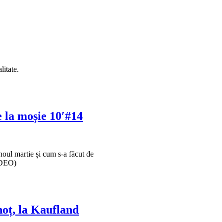
litate.
 la moșie 10′#14
noul martie și cum s-a făcut de
VIDEO)
hoț, la Kaufland