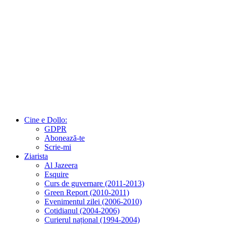
Cine e Dollo:
GDPR
Abonează-te
Scrie-mi
Ziarista
Al Jazeera
Esquire
Curs de guvernare (2011-2013)
Green Report (2010-2011)
Evenimentul zilei (2006-2010)
Cotidianul (2004-2006)
Curierul național (1994-2004)