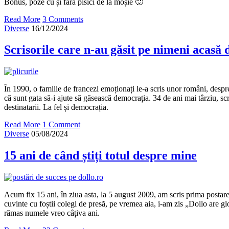
Bonus, poze cu și fără pisici de la moșie 🙂
Read More
3 Comments
Diverse
16/12/2024
Scrisorile care n-au găsit pe nimeni acasă
În 1990, o familie de francezi emoționați le-a scris unor români, despre 
că sunt gata să-i ajute să găsească democrația. 34 de ani mai târziu, scri
destinatarii. La fel și democrația.
Read More
1 Comment
Diverse
05/08/2024
15 ani de când știți totul despre mine
Acum fix 15 ani, în ziua asta, la 5 august 2009, am scris prima postare
cuvinte cu foștii colegi de presă, pe vremea aia, i-am zis „Dollo are glo
rămas numele vreo câțiva ani.