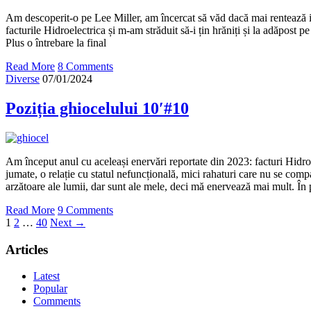
Am descoperit-o pe Lee Miller, am încercat să văd dacă mai rentează i
facturile Hidroelectrica și m-am străduit să-i țin hrăniți și la adăpost p
Plus o întrebare la final
Read More
8 Comments
Diverse
07/01/2024
Poziția ghiocelului 10′#10
Am început anul cu aceleași enervări reportate din 2023: facturi Hidro
jumate, o relație cu statul nefuncțională, mici rahaturi care nu se com
arzătoare ale lumii, dar sunt ale mele, deci mă enervează mai mult. În
Read More
9 Comments
1
2
…
40
Next →
Articles
Latest
Popular
Comments