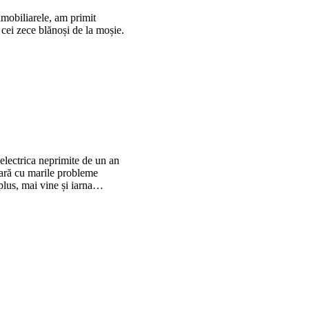
mobiliarele, am primit
e cei zece blănoși de la moșie.
electrica neprimite de un an
pară cu marile probleme
 plus, mai vine și iarna…