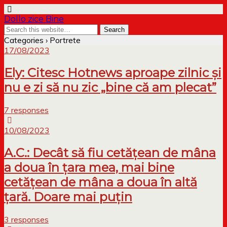
Dollo zice Bine
Categories ›
Portrete
17/08/2023
Ely: Citesc Hotnews aproape zilnic și
nu e zi să nu zic „bine că am plecat”
7 responses
10/08/2023
A.C.: Decât să fiu cetățean de mâna
a doua în țara mea, mai bine
cetățean de mâna a doua în altă
țară. Doare mai puțin
3 responses