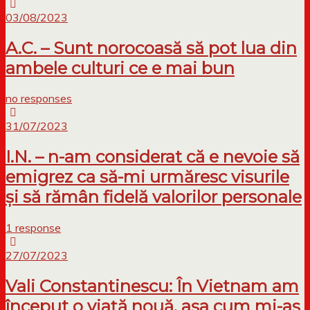
03/08/2023
A.C. – Sunt norocoasă să pot lua din
ambele culturi ce e mai bun
no responses
31/07/2023
I.N. – n-am considerat că e nevoie să
emigrez ca să-mi urmăresc visurile
și să rămân fidelă valorilor personale
1 response
27/07/2023
Vali Constantinescu: În Vietnam am
început o viață nouă, așa cum mi-aș