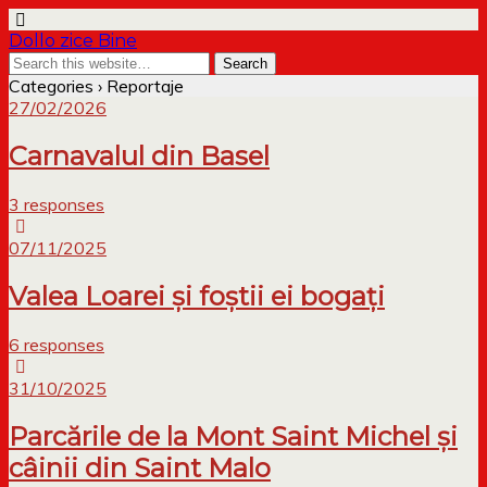
Dollo zice Bine
Categories ›
Reportaje
27/02/2026
Carnavalul din Basel
3 responses
07/11/2025
Valea Loarei și foștii ei bogați
6 responses
31/10/2025
Parcările de la Mont Saint Michel și
câinii din Saint Malo