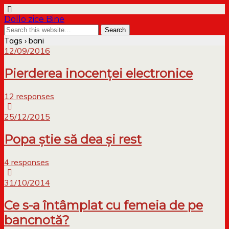
Dollo zice Bine
Tags › bani
12/09/2016
Pierderea inocenței electronice
12 responses
25/12/2015
Popa știe să dea și rest
4 responses
31/10/2014
Ce s-a întâmplat cu femeia de pe
bancnotă?