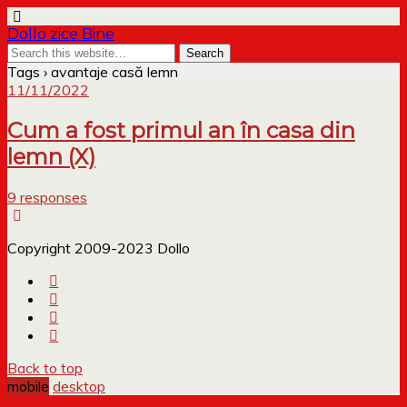
Dollo zice Bine
Tags › avantaje casă lemn
11/11/2022
Cum a fost primul an în casa din
lemn (X)
9 responses
Copyright 2009-2023 Dollo
Back to top
mobile
desktop