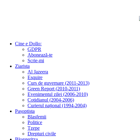
Cine e Dollo:
GDPR
Abonează-te
Scrie-mi
Ziarista
Al Jazeera
Esquire
Curs de guvernare (2011-2013)
Green Report (2010-2011)
Evenimentul zilei (2006-2010)
Cotidianul (2004-2006)
Curierul național (1994-2004)
Pașoptista
Blasfemii
Politice
Tzepe
Drepturi civile
Bloggeritza