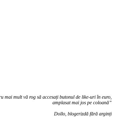
u mai mult vă rog să accesați butonul de like-uri în euro,
amplasat mai jos pe coloană”
Dollo, blogerizdă fără arginți