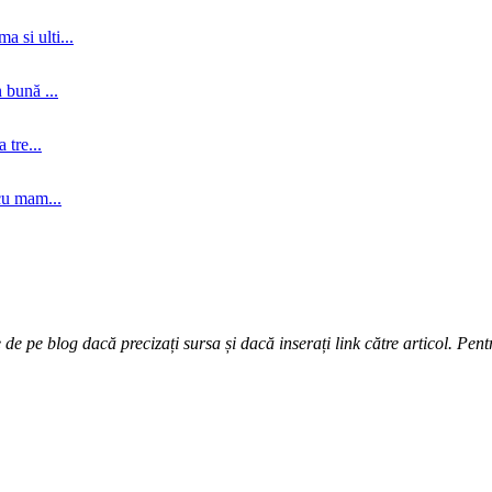
a si ulti...
 bună ...
tre...
cu mam...
e pe blog dacă precizați sursa și dacă inserați link către articol. Pentr