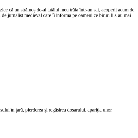
ce că un strămoș de-al tatălui meu trăia într-un sat, acoperit acum de
el de jurnalist medieval care îi informa pe oameni ce biruri li s-au mai
lui în țară, pierderea și regăsirea dosarului, apariția unor