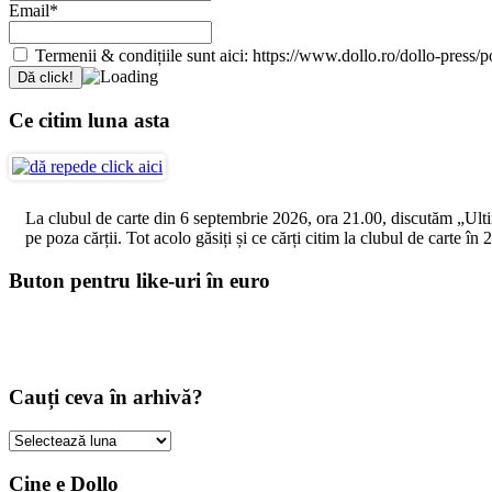
Email*
Termenii & condițiile sunt aici: https://www.dollo.ro/dollo-press/pol
Ce citim luna asta
La clubul de carte din 6 septembrie 2026, ora 21.00, discutăm „Ultimul
pe poza cărții. Tot acolo găsiți și ce cărți citim la clubul de carte î
Buton pentru like-uri în euro
Cauți ceva în arhivă?
Cauți
ceva
în
Cine e Dollo