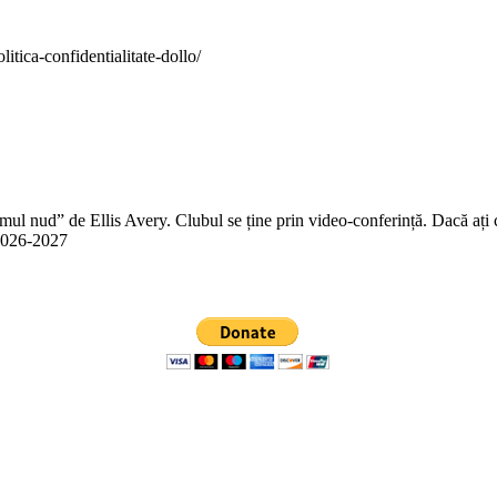
itica-confidentialitate-dollo/
 nud” de Ellis Avery. Clubul se ține prin video-conferință. Dacă ați citit
n 2026-2027