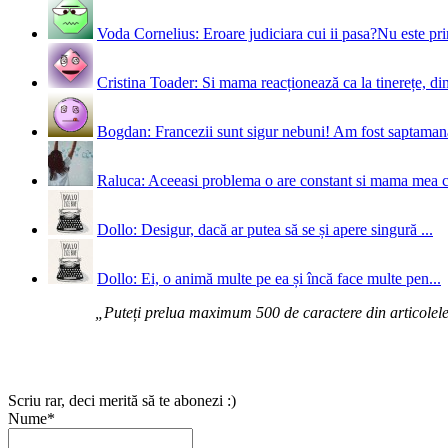
Voda Cornelius: Eroare judiciara cui ii pasa?Nu este prim
Cristina Toader: Si mama reacționează ca la tinerețe, din
Bogdan: Francezii sunt sigur nebuni! Am fost saptamana 
Raluca: Aceeasi problema o are constant si mama mea 
Dollo: Desigur, dacă ar putea să se și apere singură ...
Dollo: Ei, o animă multe pe ea și încă face multe pen...
„Puteți prelua maximum 500 de caractere din articolele d
Scriu rar, deci merită să te abonezi :)
Nume*