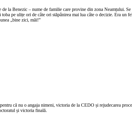
e de la Benezic – nume de familie care provine din zona Neamțului. Se zi
tă toba pe ulițe ori de câte ori stăpânirea mai lua câte o decizie. Era un f
punea „bine zici, măi!”
 pentru că nu o angaja nimeni, victoria de la CEDO și rejudecarea procesu
ctoratul și victoria finală.