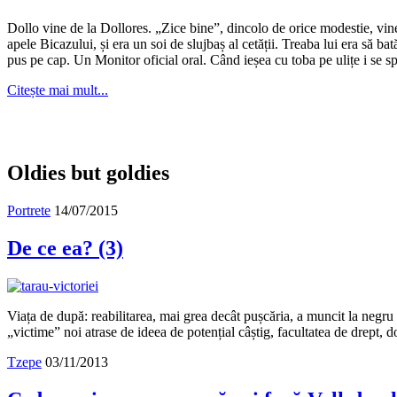
arhivă?
Dollo vine de la Dollores. „Zice bine”, dincolo de orice modestie, vin
apele Bicazului, și era un soi de slujbaș al cetății. Treaba lui era să ba
pus pe cap. Un Monitor oficial oral. Când ieșea cu toba pe ulițe i se s
Citește mai mult...
Oldies but goldies
Portrete
14/07/2015
De ce ea? (3)
Viața de după: reabilitarea, mai grea decât pușcăria, a muncit la negru
„victime” noi atrase de ideea de potențial câștig, facultatea de drept, do
Tzepe
03/11/2013