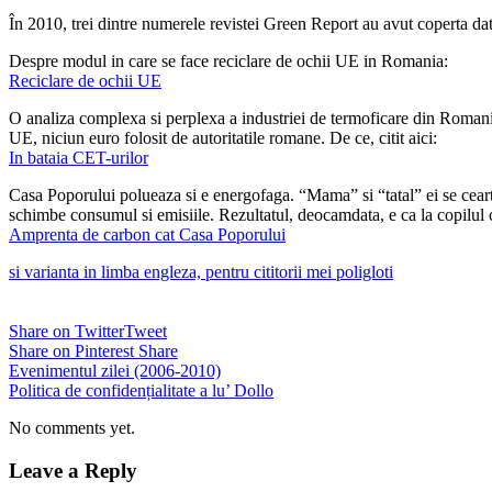
În 2010, trei dintre numerele revistei Green Report au avut coperta dat
Despre modul in care se face reciclare de ochii UE in Romania:
Reciclare de ochii UE
O analiza complexa si perplexa a industriei de termoficare din Romania
UE, niciun euro folosit de autoritatile romane. De ce, citit aici:
In bataia CET-urilor
Casa Poporului polueaza si e energofaga. “Mama” si “tatal” ei se cearta 
schimbe consumul si emisiile. Rezultatul, deocamdata, e ca la copilul
Amprenta de carbon cat Casa Poporului
si varianta in limba engleza, pentru cititorii mei poligloti
Share on Twitter
Tweet
Share on Pinterest
Share
Evenimentul zilei (2006-2010)
Politica de confidențialitate a lu’ Dollo
No comments yet.
Leave a Reply