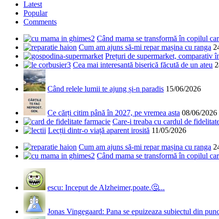
Latest
Popular
Comments
Când mama se transformă în copilul care
Cum am ajuns să-mi repar mașina cu ranga
2
Prețuri de supermarket, comparativ 
Cea mai interesantă biserică făcută de un ateu
2
Când relele lumii te ajung și-n paradis
15/06/2026
Ce cărți citim până în 2027, pe vremea asta
08/06/2026
Care-i treaba cu cardul de fidelitat
Lecții dintr-o viață aparent irosită
11/05/2026
Cum am ajuns să-mi repar mașina cu ranga
2
Când mama se transformă în copilul care
escu: Inceput de Alzheimer,poate.🤔...
Jonas Vingegaard: Pana se epuizeaza subiectul din punct