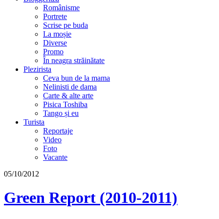
Românisme
Portrete
Scrise pe buda
La moșie
Diverse
Promo
În neagra străinătate
Plezirista
Ceva bun de la mama
Nelinisti de dama
Carte & alte arte
Pisica Toshiba
Tango și eu
Turista
Reportaje
Video
Foto
Vacante
05/10/2012
Green Report (2010-2011)