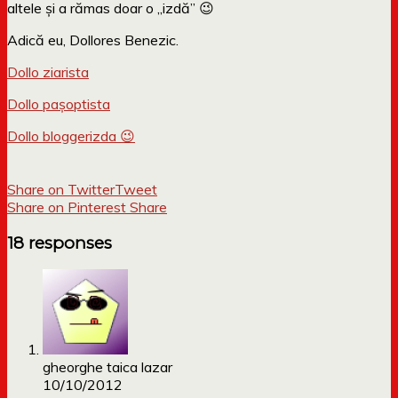
altele și a rămas doar o „izdă” 😉
Adică eu, Dollores Benezic.
Dollo ziarista
Dollo pașoptista
Dollo bloggerizda 😉
Share on Twitter
Tweet
Share on Pinterest
Share
18 responses
gheorghe taica lazar
10/10/2012