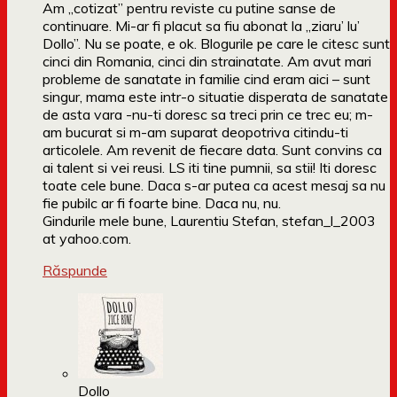
Am „cotizat” pentru reviste cu putine sanse de
continuare. Mi-ar fi placut sa fiu abonat la „ziaru’ lu’
Dollo”. Nu se poate, e ok. Blogurile pe care le citesc sunt
cinci din Romania, cinci din strainatate. Am avut mari
probleme de sanatate in familie cind eram aici – sunt
singur, mama este intr-o situatie disperata de sanatate
de asta vara -nu-ti doresc sa treci prin ce trec eu; m-
am bucurat si m-am suparat deopotriva citindu-ti
articolele. Am revenit de fiecare data. Sunt convins ca
ai talent si vei reusi. LS iti tine pumnii, sa stii! Iti doresc
toate cele bune. Daca s-ar putea ca acest mesaj sa nu
fie pubilc ar fi foarte bine. Daca nu, nu.
Gindurile mele bune, Laurentiu Stefan, stefan_l_2003
at yahoo.com.
Răspunde
Dollo