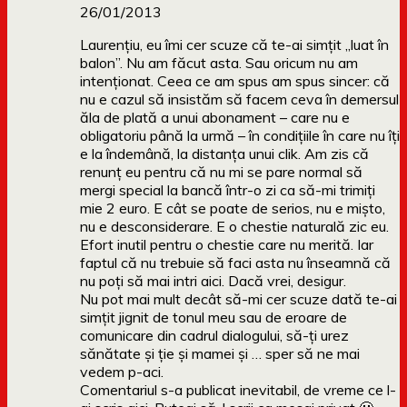
26/01/2013
Laurențiu, eu îmi cer scuze că te-ai simțit „luat în
balon”. Nu am făcut asta. Sau oricum nu am
intenționat. Ceea ce am spus am spus sincer: că
nu e cazul să insistăm să facem ceva în demersul
ăla de plată a unui abonament – care nu e
obligatoriu până la urmă – în condițiile în care nu îți
e la îndemână, la distanța unui clik. Am zis că
renunț eu pentru că nu mi se pare normal să
mergi special la bancă într-o zi ca să-mi trimiți
mie 2 euro. E cât se poate de serios, nu e mișto,
nu e desconsiderare. E o chestie naturală zic eu.
Efort inutil pentru o chestie care nu merită. Iar
faptul că nu trebuie să faci asta nu înseamnă că
nu poți să mai intri aici. Dacă vrei, desigur.
Nu pot mai mult decât să-mi cer scuze dată te-ai
simțit jignit de tonul meu sau de eroare de
comunicare din cadrul dialogului, să-ți urez
sănătate și ție și mamei și … sper să ne mai
vedem p-aci.
Comentariul s-a publicat inevitabil, de vreme ce l-