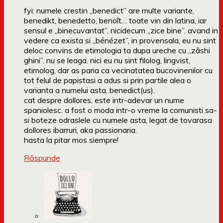
fyi: numele crestin „benedict” are multe variante,
benedikt, benedetto, benoît… toate vin din latina, iar
sensul e „binecuvantat”, nicidecum „zice bine”. avand in
vedere ca exista si „bénézet”, in provensala, eu nu sint
deloc convins de etimologia ta dupa ureche cu „zâshi
ghini”. nu se leaga. nici eu nu sint filolog, lingvist,
etimolog, dar as paria ca vecinatatea bucovinenilor cu
tot felul de papistasi a adus si prin partile alea o
varianta a numelui asta, benedict(us).
cat despre dollores, este intr-adevar un nume
spaniolesc. a fost o moda intr-o vreme la comunisti sa-
si boteze odraslele cu numele asta, legat de tovarasa
dollores ibarruri, aka passionaria.
hasta la pitar mos siempre!
Răspunde