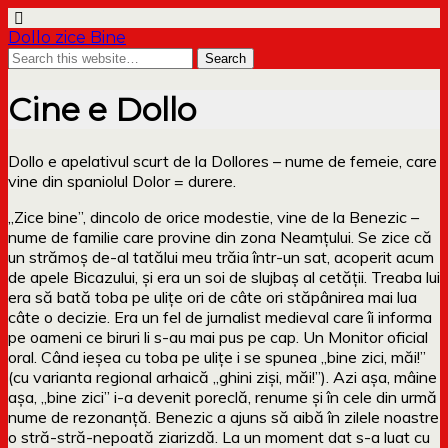
Dollo zice Bine
Cine e Dollo
Dollo e apelativul scurt de la Dollores – nume de femeie, care
vine din spaniolul Dolor = durere.
„Zice bine”, dincolo de orice modestie, vine de la Benezic –
nume de familie care provine din zona Neamțului. Se zice că
un strămoș de-al tatălui meu trăia într-un sat, acoperit acum
de apele Bicazului, și era un soi de slujbaș al cetății. Treaba lui
era să bată toba pe ulițe ori de câte ori stăpânirea mai lua
câte o decizie. Era un fel de jurnalist medieval care îi informa
pe oameni ce biruri li s-au mai pus pe cap. Un Monitor oficial
oral. Când ieșea cu toba pe ulițe i se spunea „bine zici, măi!”
(cu varianta regional arhaică „ghini ziși, măi!”). Azi așa, mâine
așa, „bine zici” i-a devenit poreclă, renume și în cele din urmă
nume de rezonanță. Benezic a ajuns să aibă în zilele noastre
o stră-stră-nepoată ziarizdă. La un moment dat s-a luat cu