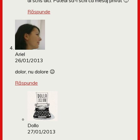
ai scris aici. Puteai să-l scrii ca mesaj privat 🙂
Răspunde
Ariel
26/01/2013
dolor, nu dolore 😉
Răspunde
Dollo
27/01/2013