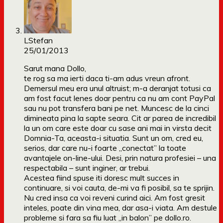
LStefan
25/01/2013
Sarut mana Dollo,
te rog sa ma ierti daca ti-am adus vreun afront.
Demersul meu era unul altruist; m-a deranjat totusi ca
am fost facut lenes doar pentru ca nu am cont PayPal
sau nu pot transfera bani pe net. Muncesc de la cinci
dimineata pina la sapte seara. Cit ar parea de incredibil
la un om care este doar cu sase ani mai in virsta decit
Domnia-Ta, aceasta-i situatia. Sunt un om, cred eu,
serios, dar care nu-i foarte „conectat” la toate
avantajele on-line-ului. Desi, prin natura profesiei – una
respectabila – sunt inginer, ar trebui.
Acestea fiind spuse iti doresc mult succes in
continuare, si voi cauta, de-mi va fi posibil, sa te sprijin.
Nu cred insa ca voi reveni curind aici. Am fost gresit
inteles, poate din vina mea, dar asa-i viata. Am destule
probleme si fara sa fiu luat „in balon” pe dollo.ro.