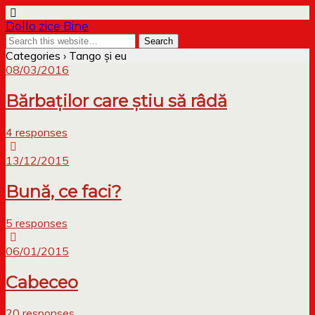
Dollo zice Bine
Categories ›
Tango și eu
08/03/2016
Bărbaților care știu să râdă
4 responses
13/12/2015
Bună, ce faci?
5 responses
06/01/2015
Cabeceo
20 responses