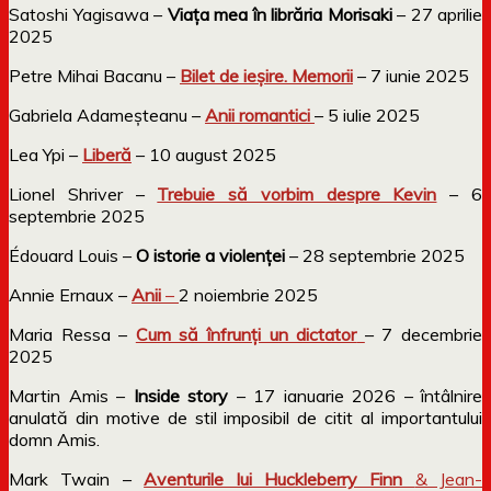
Satoshi Yagisawa –
Viața mea în librăria Morisaki
– 27 aprilie
2025
Petre Mihai Bacanu –
Bilet de ieșire. Memorii
– 7 iunie 2025
Gabriela Adameșteanu –
Anii romantici
– 5 iulie 2025
Lea Ypi –
Liberă
– 10 august 2025
Lionel Shriver –
Trebuie să vorbim despre Kevin
– 6
septembrie 2025
Édouard Louis –
O istorie a violenței
– 28 septembrie 2025
Annie Ernaux –
Anii
–
2 noiembrie 2025
Maria Ressa –
Cum să înfrunți un dictator
– 7 decembrie
2025
Martin Amis –
Inside story
– 17 ianuarie 2026 – întâlnire
anulată din motive de stil imposibil de citit al importantului
domn Amis.
Mark Twain –
Aventurile lui Huckleberry Finn
& Jean-