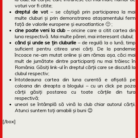
voturi vor fi citite;
dreptul de vot
– se câștigă prin participarea la mai
multe cluburi și prin demonstrarea atașamentului ferm
față de valorile europene și euroatlantice 🙂 ;
cine poate veni la club
– oricine care a citit cartea din
luna respectivă. Mai multe păreri, mai interesant clubul;
când și unde se țin cluburile
– de regulă la o lună, timp
suficient pentru citirea unei cărți. De la pandemie
încoace ne-am mutat online și am rămas așa, căci mai
mult de jumătate dintre participanți nu mai trăiesc în
România. Găsiți link-ul în dreptul cărții care se discută la
clubul respectiv;
întotdeauna cartea din luna curentă e afișată pe
coloana din dreapta a blogului – cu un click pe poza
cărții găsiți postarea cu toate cărțile din tura
respectivă;
uneori se întâmplă să vină la club chiar autorul cărții.
Atunci suntem toți amabili și buni 😉
[/box]