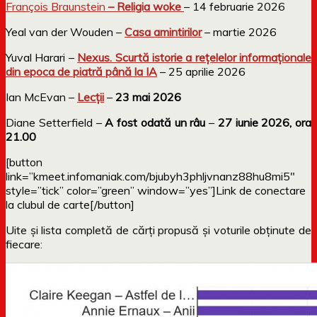
François Braunstein
– Religia woke
– 14 februarie 2026
Yeal van der Wouden –
Casa amintirilor
– martie 2026
Yuval Harari –
Nexus. Scurtă istorie a rețelelor informaționale
din epoca de piatră până la IA
– 25 aprilie 2026
Ian McEvan –
Lecții
–
23 mai 2026
Diane Setterfield –
A fost odată un râu
–
27 iunie 2026, ora
21.00
[button
link=”kmeet.infomaniak.com/bjubyh3phljvnanz88hu8mi5″
style=”tick” color=”green” window=”yes”]Link de conectare
la clubul de carte[/button]
Uite și lista completă de cărți propusă și voturile obținute de
fiecare: