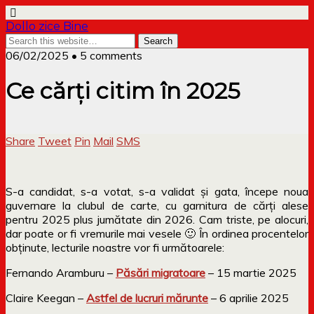
Dollo zice Bine
06/02/2025 • 5 comments
Ce cărți citim în 2025
Share
Tweet
Pin
Mail
SMS
S-a candidat, s-a votat, s-a validat și gata, începe noua
guvernare la clubul de carte, cu garnitura de cărți alese
pentru 2025 plus jumătate din 2026. Cam triste, pe alocuri,
dar poate or fi vremurile mai vesele 🙂 În ordinea procentelor
obținute, lecturile noastre vor fi următoarele:
Fernando Aramburu –
Păsări migratoare
– 15 martie 2025
Claire Keegan –
Astfel de lucruri mărunte
– 6 aprilie 2025