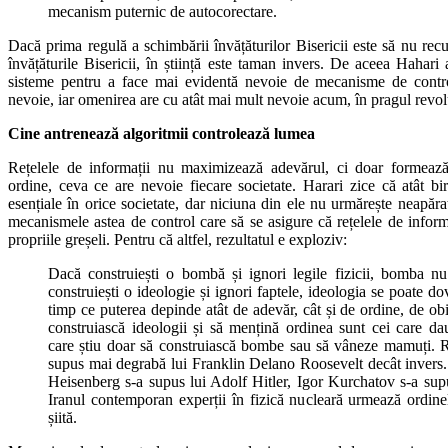
mecanism puternic de autocorectare.
Dacă prima regulă a schimbării învățăturilor Bisericii este să nu rec
învățăturile Bisericii, în știință este taman invers. De aceea Hahari
sisteme pentru a face mai evidentă nevoie de mecanisme de contro
nevoie, iar omenirea are cu atât mai mult nevoie acum, în pragul revoluț
Cine antrenează algoritmii controlează lumea
Rețelele de informații nu maximizează adevărul, ci doar formează
ordine, ceva ce are nevoie fiecare societate. Harari zice că atât bir
esențiale în orice societate, dar niciuna din ele nu urmărește neapăr
mecanismele astea de control care să se asigure că rețelele de informaț
propriile greșeli. Pentru că altfel, rezultatul e exploziv:
Dacă construiești o bombă și ignori legile fizicii, bomba 
construiești o ideologie și ignori faptele, ideologia se poate do
timp ce puterea depinde atât de adevăr, cât și de ordine, de obi
construiască ideologii și să mențină ordinea sunt cei care da
care știu doar să construiască bombe sau să vâneze mamuți.
supus mai degrabă lui Franklin Delano Roosevelt decât invers.
Heisenberg s-a supus lui Adolf Hitler, Igor Kurchatov s-a supus 
Iranul contemporan experții în fizică nucleară urmează ordinel
șiită.