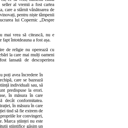
 seller al vremii a fost cartea
ta, care a stârnit vânătoarea de
vinovați, pentru niște tâmpenii
lucrarea lui Copernic „Despre
u mai vrea să citească, nu e
de fapt întotdeauna a fost așa.
bire de religie nu operează cu
trebări la care mai mulți oameni
 fost lansată de descoperirea
u poți avea încredere în
e echipă, care se bazează
iință individuali sau, să
sunt predispuse la erori.
gioase, în măsura în care
ă decât conformitatea.
pirației, în măsura în care
iei tind să fie extrem de
propriile lor convingeri,
e. Marca științei nu este
tuții științifice găsim un