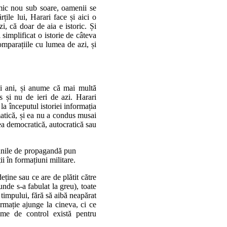
imic nou sub soare, oamenii se
țile lui, Harari face și aici o
i, că doar de aia e istoric. Și
 simplificat o istorie de câteva
comparațiile cu lumea de azi, și
ii ani, și anume că mai multă
 și nu de ieri de azi. Harari
la începutul istoriei informația
matică, și ea nu a condus musai
 ea democratică, autocratică sau
iunile de propagandă pun
ii în formațiuni militare.
deține sau ce are de plătit către
unde s-a fabulat la greu), toate
timpului, fără să aibă neapărat
rmație ajunge la cineva, ci ce
sme de control există pentru