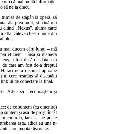
ul cum că mai multă informație
 o să ne ia dracu
, trimisă de stăpân la operă, să
ntat ăia prea mult, și până n-a
u citind „Nexus”, ultima carte
m aflat câteva chestii bune din
ai bine.
nu mai ducem cărți lungi – mă
mai eficient – însă și maniera
piens, a fost dusă de data asta
o, de care am fost de-a dreptul
. Harari ne-a decimat aproape
) în cerc restrâns să discutăm
 link-ul de conectare la final.
ta. Adică să-i recunoaștem și
ofice: de ce suntem (ca omenire)
imp suntem și așa de proști încât
m controla, iar asta ne poate
ntrebarea asta, adică eu una n-
sante care merită discutate.