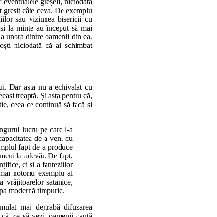
r eventualele greșeli, niciodată
tat greșit câte ceva. De exemplu
iilor sau viziunea bisericii cu
și la minte au început să mai
i a unora dintre oamenii din ea.
oști niciodată că ai schimbat
ui. Dar asta nu a echivalat cu
eeași treaptă. Și asta pentru că,
tie, ceea ce continuă să facă și
ingurul lucru pe care l-a
capacitatea de a veni cu
simplul fapt de a produce
ameni la adevăr. De fapt,
ifice, ci și a fanteziilor
el mai notoriu exemplu al
 vrăjitoarelor satanice,
ropa modernă timpurie.
timulat mai degrabă difuzarea
 că, ce să vezi, oamenii caută