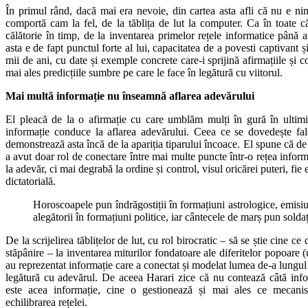
În primul rând, dacă mai era nevoie, din cartea asta afli că nu e n
comportă cam la fel, de la tăblița de lut la computer. Ca în toate căr
călătorie în timp, de la inventarea primelor rețele informatice până az
asta e de fapt punctul forte al lui, capacitatea de a povesti captivant și
mii de ani, cu date și exemple concrete care-i sprijină afirmațiile și 
mai ales predicțiile sumbre pe care le face în legătură cu viitorul.
Mai multă informație nu înseamnă aflarea adevărului
El pleacă de la o afirmație cu care umblăm mulți în gură în ultim
informație conduce la aflarea adevărului. Ceea ce se dovedește fals
demonstrează asta încă de la apariția tiparului încoace. El spune că de 
a avut doar rol de conectare între mai multe puncte într-o rețea infor
la adevăr, ci mai degrabă la ordine și control, visul oricărei puteri, fie
dictatorială.
Horoscoapele pun îndrăgostiții în formațiuni astrologice, emis
alegătorii în formațiuni politice, iar cântecele de marș pun soldaț
De la scrijelirea tăblițelor de lut, cu rol birocratic – să se știe cine ce 
stăpânire – la inventarea miturilor fondatoare ale diferitelor popoare (
au reprezentat informație care a conectat și modelat lumea de-a lungul 
legătură cu adevărul. De aceea Harari zice că nu contează câtă info
este acea informație, cine o gestionează și mai ales ce mecani
echilibrarea rețelei.