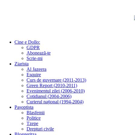
Cine e Dollo:
GDPR
Abonează-te
Scrie-mi
Ziarista
Al Jazeera
Esquire
Curs de guvernare (2011-2013)
Green Report (2010-2011)
Evenimentul zilei (2006-2010)
Cotidianul (2004-2006)
Curierul național (1994-2004)
Pașoptista
Blasfemii
Politice
Tzepe
Drepturi civile
Bloggeritza