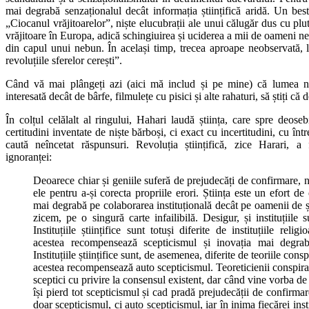
mai degrabă senzaționalul decât informația științifică aridă. Un best
„Ciocanul vrăjitoarelor”, niște elucubrații ale unui călugăr dus cu plu
vrăjitoare în Europa, adică schingiuirea și uciderea a mii de oameni ne
din capul unui nebun. În același timp, trecea aproape neobservată, 
revoluțiile sferelor cerești”.
Când vă mai plângeți azi (aici mă includ și pe mine) că lumea n
interesată decât de bârfe, filmulețe cu pisici și alte rahaturi, să știți că 
În colțul celălalt al ringului, Hahari laudă știința, care spre deose
certitudini inventate de niște bărboși, ci exact cu incertitudini, cu în
caută neîncetat răspunsuri. Revoluția științifică, zice Harari, a
ignoranței:
Deoarece chiar și geniile suferă de prejudecăți de confirmare, n
ele pentru a-și corecta propriile erori. Știința este un efort d
mai degrabă pe colaborarea instituțională decât pe oamenii de șt
zicem, pe o singură carte infailibilă. Desigur, și instituțiile 
Instituțiile științifice sunt totuși diferite de instituțiile reli
acestea recompensează scepticismul și inovația mai degrab
Instituțiile științifice sunt, de asemenea, diferite de teoriile cons
acestea recompensează auto scepticismul. Teoreticienii conspiraț
sceptici cu privire la consensul existent, dar când vine vorba de 
își pierd tot scepticismul și cad pradă prejudecății de confirmar
doar scepticismul, ci auto scepticismul, iar în inima fiecărei insti