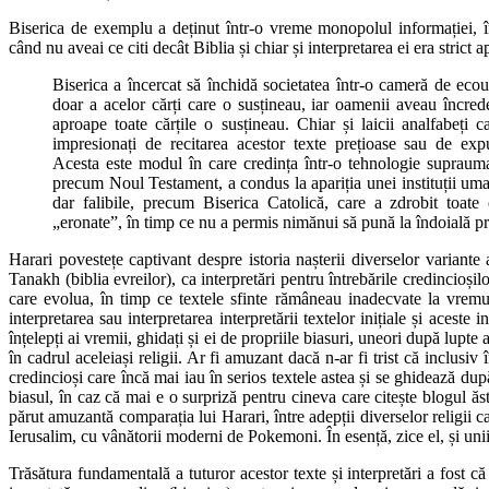
Biserica de exemplu a deținut într-o vreme monopolul informației, în
când nu aveai ce citi decât Biblia și chiar și interpretarea ei era strict 
Biserica a încercat să închidă societatea într-o cameră de eco
doar a acelor cărți care o susțineau, iar oamenii aveau încred
aproape toate cărțile o susțineau. Chiar și laicii analfabeți c
impresionați de recitarea acestor texte prețioase sau de expu
Acesta este modul în care credința într-o tehnologie suprauma
precum Noul Testament, a condus la apariția unei instituții um
dar falibile, precum Biserica Catolică, care a zdrobit toate 
„eronate”, în timp ce nu a permis nimănui să pună la îndoială pro
Harari povestețe captivant despre istoria nașterii diverselor variante
Tanakh (biblia evreilor), ca interpretări pentru întrebările credincioșilo
care evolua, în timp ce textele sfinte rămâneau inadecvate la vremur
interpretarea sau interpretarea interpretării textelor inițiale și aceste i
înțelepți ai vremii, ghidați și ei de propriile biasuri, uneori după lupte 
în cadrul aceleiași religii. Ar fi amuzant dacă n-ar fi trist că inclusiv
credincioși care încă mai iau în serios textele astea și se ghidează dup
biasul, în caz că mai e o surpriză pentru cineva care citește blogul ăs
părut amuzantă comparația lui Harari, între adepții diverselor religii ca
Ierusalim, cu vânătorii moderni de Pokemoni. În esență, zice el, și unii ș
Trăsătura fundamentală a tuturor acestor texte și interpretări a fost că 