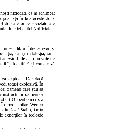
unoști niciodată că ai schimbat
 a pus față în față aceste două
l de care orice societate are
iei Intelighenției Artificiale.
 un echilibru între adevăr și
ocrația, cât și mitologia, sunt
at adevărul, de aia e nevoie de
ii își identifică și corectează
nu va exploda. Dar dacă
vedi totuși explozivă. În
cei oamenii care știu să
u instrucțiuni oamenilor
 Robert Oppenheimer s-a
 În mod similar, Werner
lui Iosif Stalin, iar în
e experților în teologie