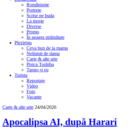
Românisme
Portrete
Scrise pe buda
La moșie
Diverse
Promo
În neagra străinătate
Plezirista
Ceva bun de la mama
Nelinisti de dama
Carte & alte arte
Pisica Toshiba
Tango și eu
Turista
Reportaje
Video
Foto
Vacante
Carte & alte arte
24/04/2026
Apocalipsa AI, după Harari