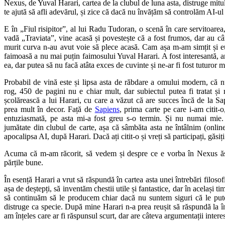
Nexus, de Yuval Harari, cartea de la clubul de luna asta, distruge mit
te ajută să afli adevărul, și zice că dacă nu învățăm să controlăm AI-ul
E în „Fiul risipitor”, al lui Radu Tudoran, o scenă în care servitoarea
vadă „Traviata”, vine acasă și povestește că a fost frumos, dar au câ
murit curva n-au avut voie să plece acasă. Cam așa m-am simțit și e
faimoasă a nu mai puțin faimosului Yuval Harari. A fost interesantă, a
ea, dar putea să nu facă atâta exces de cuvinte și ne-ar fi fost tuturor m
Probabil de vină este și lipsa asta de răbdare a omului modern, că 
rog, 450 de pagini nu e chiar mult, dar subiectul putea fi tratat și 
școlărească a lui Harari, cu care a văzut că are succes încă de la Sa
prea mult în decor. Față de
Sapiens
, prima carte pe care i-am citit-
entuziasmată, pe asta mi-a fost greu s-o termin. Și nu numai mie
jumătate din clubul de carte, așa că sâmbăta asta ne întâlnim (online
apocalipsa AI, după Harari. Dacă ați citit-o și vreți să participați, găsiți
Acuma că m-am răcorit, să vedem și despre ce e vorba în Nexus ăs
părțile bune.
În esență Harari a vrut să răspundă în cartea asta unei întrebări filos
așa de deștepți, să inventăm chestii utile și fantastice, dar în același t
să continuăm să le producem chiar dacă nu suntem siguri că le pute
distruge ca specie. După mine Harari n-a prea reușit să răspundă la î
am înțeles care ar fi răspunsul scurt, dar are câteva argumentații intere