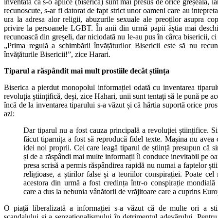
inventată ca s-o aplice (biserica) sunt mai presus de orice greșeală, ia
recunoscute, s-ar fi datorat de fapt strict unor oameni care au intepre
ura la adresa alor religii, abuzurile sexuale ale preoților asupra cop
privire la persoanele LGBT. În anii din urmă papii ăștia mai deschi
recunoască din greșeli, dar niciodată nu le-au pus în cârca bisericii, c
„Prima regulă a schimbării învățăturilor Bisericii este să nu recun
învățăturile Bisericii!”, zice Harari.
Tiparul a răspândit mai mult prostiile decât știința
Biserica a pierdut monopolul informației odată cu inventarea tiparul
revoluția științifică, deși, zice Hahari, unii sunt tentați să le pună pe ac
încă de la inventarea tiparului s-a văzut și că hârtia suportă orice pros
azi:
Dar tiparul nu a fost cauza principală a revoluției științifice. S
făcut tiparnița a fost să reproducă fidel texte. Mașina nu avea 
idei noi proprii. Cei care leagă tiparul de știință presupun că 
și de a răspândi mai multe informații îi conduce inevitabil pe o
presa scrisă a permis răspândirea rapidă nu numai a faptelor științ
religioase, a știrilor false și a teoriilor conspirației. Poate c
acestora din urmă a fost credința într-o conspirație mondială a
care a dus la nebunia vânătorii de vrăjitoare care a cuprins Eu
O piață liberalizată a informației s-a văzut că de multe ori a s
scandalului și a senzaționalismului în detrimentul adevărului. Pentru