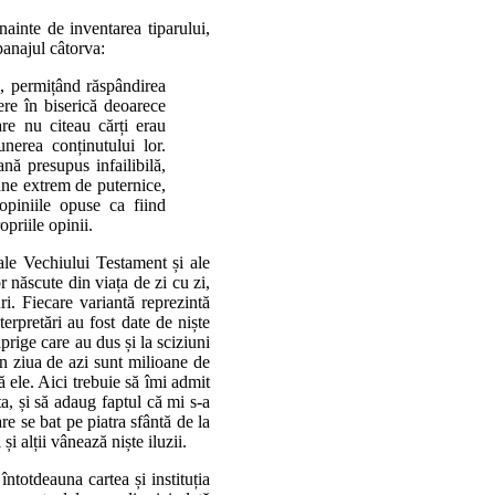
ainte de inventarea tiparului,
apanajul câtorva:
u, permițând răspândirea
ere în biserică deoarece
are nu citeau cărți erau
nerea conținutului lor.
nă presupus infailibilă,
ane extrem de puternice,
opiniile opuse ca fiind
priile opinii.
 ale Vechiului Testament și ale
r născute din viața de zi cu zi,
i. Fiecare variantă reprezintă
nterpretări au fost date de niște
aprige care au dus și la sciziuni
 în ziua de azi sunt milioane de
ă ele. Aici trebuie să îmi admit
ta, și să adaug faptul că mi s-a
re se bat pe piatra sfântă de la
i alții vânează niște iluzii.
întotdeauna cartea și instituția