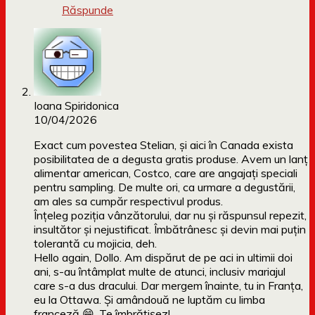
Răspunde
Ioana Spiridonica
10/04/2026
Exact cum povestea Stelian, și aici în Canada exista
posibilitatea de a degusta gratis produse. Avem un lanț
alimentar american, Costco, care are angajați speciali
pentru sampling. De multe ori, ca urmare a degustării,
am ales sa cumpăr respectivul produs.
Înțeleg poziția vânzătorului, dar nu și răspunsul repezit,
insultător și nejustificat. Îmbătrânesc și devin mai puțin
tolerantă cu mojicia, deh.
Hello again, Dollo. Am dispărut de pe aci in ultimii doi
ani, s-au întâmplat multe de atunci, inclusiv mariajul
care s-a dus dracului. Dar mergem înainte, tu in Franța,
eu la Ottawa. Și amândouă ne luptăm cu limba
franceză 😁. Te îmbrățișez!