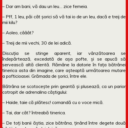
– Dar am bani, vă dau un leu… zice femeia.
– Pff, 1 leu, păi cât șorici să vă tai io de un leu, dacă e treij de
mii kilu?
– Aoleo, cââât?
– Treij de mii vechi, 30 de lei adică.
Discuția se stinge aparent, iar vânzătoarea se
îndepărtează, excedată de așa pofte, și se apucă să
servească altă clientă. Rămâne la datorie în fața bătrânei
tinerica asta din imagine, care așteaptă următoarea mutare
a pofticioasei. Grămada de șorici, între ele.
Bătrâna se scotocește prin geantă și plusează, ca un parior
cotropit de adrenalina câștigului:
– Haide, taie că plătesc! comandă cu o voce mică.
– Tai, dar cât? întreabă tinerica.
– De toți banii ăștia, zice bătrâna, ținând între degete două