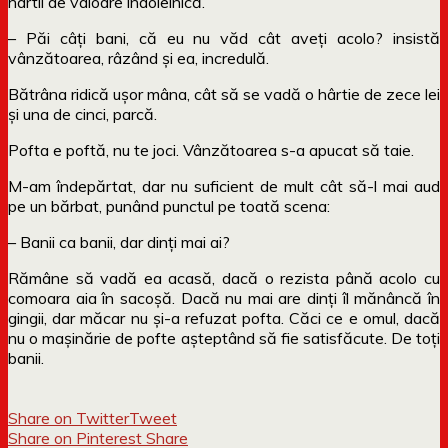
hârtii de valoare îndoielnică.
– Păi câți bani, că eu nu văd cât aveți acolo? insistă
vânzătoarea, râzând și ea, incredulă.
Bătrâna ridică ușor mâna, cât să se vadă o hârtie de zece lei
și una de cinci, parcă.
Pofta e poftă, nu te joci. Vânzătoarea s-a apucat să taie.
M-am îndepărtat, dar nu suficient de mult cât să-l mai aud
pe un bărbat, punând punctul pe toată scena:
– Banii ca banii, dar dinți mai ai?
Rămâne să vadă ea acasă, dacă o rezista până acolo cu
comoara aia în sacoșă. Dacă nu mai are dinți îl mănâncă în
gingii, dar măcar nu și-a refuzat pofta. Căci ce e omul, dacă
nu o maşinărie de pofte aşteptând să fie satisfăcute. De toți
banii.
Share on Twitter
Tweet
Share on Pinterest
Share