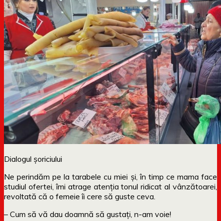
Dialogul șoriciului
Ne perindăm pe la tarabele cu miei și, în timp ce mama face
studiul ofertei, îmi atrage atenția tonul ridicat al vânzătoarei,
revoltată că o femeie îi cere să guste ceva.
– Cum să vă dau doamnă să gustați, n-am voie!