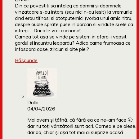
Din ce povestiti sa inteleg ca domnii si doamnele
vinzatoare s-au intors (sau nici n-au iesit) la vremurile
cind erau tifnosi si atotputernici (vorba unui amic hitru,
despre ouale sprate puse in borcan si vindute si ele ca
intregi – Daca le vrei cucoana!).
Carnea tot asa se vinde pe sistem in afara-i vopsit
gardul si inauntru leopardu? Adica carne frumoasa ce
infasoara oase, zirciuri si alte piei?
Răspunde
Dollo
04/04/2026
Mai avem şi țâfnă, că fără ea ce ne-am face 🙂
dar nu toți vânzătorii sunt acri. Carnea e pe alese,
dar da, chiar şi aşa tot mai ai surprize acasă