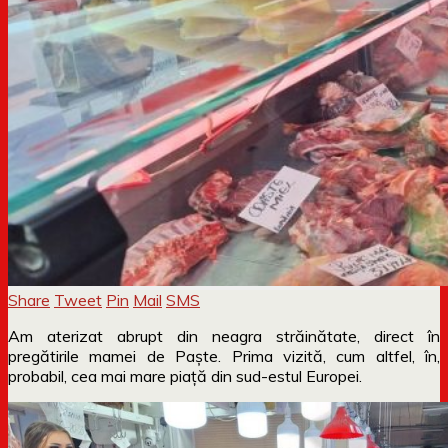
Share
Tweet
Pin
Mail
SMS
Am aterizat abrupt din neagra străinătate, direct în
pregătirile mamei de Paște. Prima vizită, cum altfel, în,
probabil, cea mai mare piață din sud-estul Europei.