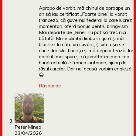
Apropo de vorbit, mă chinui de aproape un
an să iau certificat „Foarte bine” la vorbit
franceza, că guvernul federal, la care lucrez
momentan, oferă bonus pentru bilingvism.
Mai departe de „Bine” nu pot să trec nici
bătută. Mi se plimbă limba-n gură și mă
blochez la câte un cuvânt, și uite așa se
duce dracului fluența și mă depunctează. Iar
dacă îți mai spun și că jumătatea mea cea
bună actuală e franco-ontarian, ajung de
râsul curcilor. Dar noi acasă vorbim engleză.
😁
Răspunde
Peter Minea
23/04/2026