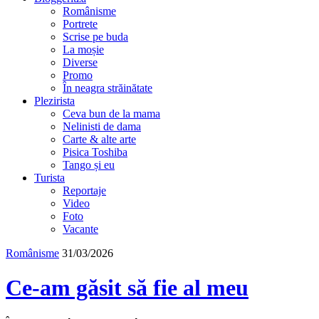
Românisme
Portrete
Scrise pe buda
La moșie
Diverse
Promo
În neagra străinătate
Plezirista
Ceva bun de la mama
Nelinisti de dama
Carte & alte arte
Pisica Toshiba
Tango și eu
Turista
Reportaje
Video
Foto
Vacante
Românisme
31/03/2026
Ce-am găsit să fie al meu