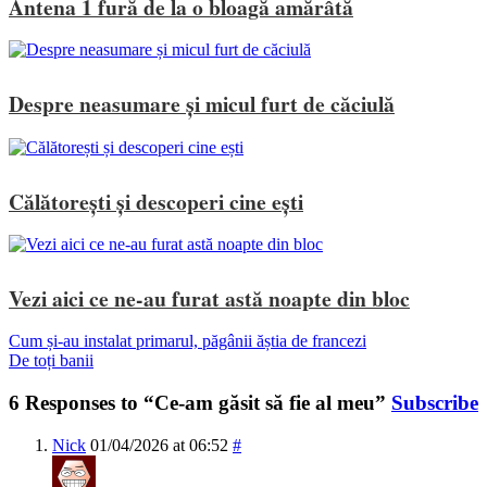
Antena 1 fură de la o bloagă amărâtă
Despre neasumare și micul furt de căciulă
Călătorești și descoperi cine ești
Vezi aici ce ne-au furat astă noapte din bloc
Cum și-au instalat primarul, păgânii ăștia de francezi
De toți banii
6 Responses to “Ce-am găsit să fie al meu”
Subscribe
Nick
01/04/2026 at 06:52
#