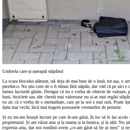
Umbrela care-și așteaptă stăpânul
La scara blocului alăturat, stă deja de mai bine de o lună, tot așa, o um
pierdut-o. Nu știu cum de o fi rămas fără stăpân, dar văd că pe aici e o
lumea lucrurile găsite. Desigur că nu e vorba de obiecte de valoare, p
bani, biciclete sau alte chestii mai valoroase nu și-ar mai regăsi stăpân
eu zic că e vorba de o mentalitate, care pe la noi e mai rară. Poate ășt
ăștia mai vechi, încă mai tragem ponoasele vremurilor de penurie.
Și eu mi-am însușit lucruri pe care le-am găsit, în loc să le las acolo
proprietarul. Și am văzut asta și la mama și la bunica, și la alții. Nu șt
expresia asta, dar noi românii avem „ce-am găsit să fie al meu” și ne