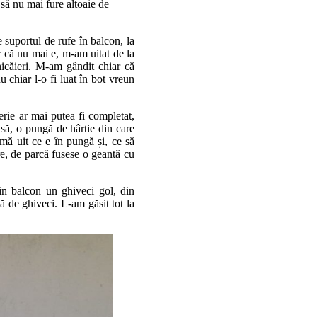
 să nu mai fure altoaie de
e suportul de rufe în balcon, la
ar că nu mai e, m-am uitat de la
nicăieri. M-am gândit chiar că
u chiar l-o fi luat în bot vreun
erie ar mai putea fi completat,
isă, o pungă de hârtie din care
mă uit ce e în pungă și, ce să
re, de parcă fusese o geantă cu
din balcon un ghiveci gol, din
ă de ghiveci. L-am găsit tot la