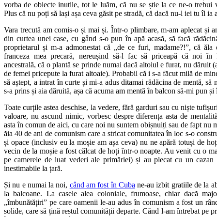
vorba de obiecte inutile, tot le luăm, că nu se știe la ce ne-o trebui 
Plus că nu poți să lași așa ceva găsit pe stradă, că dacă nu-l iei tu îl ia 
Vara trecută am comis-o și mai și. Într-o plimbare, m-am aplecat și a
din curtea unei case, cu gând s-o pun în apă acasă, să facă rădăcin
proprietarul și m-a admonestat că „de ce furi, madame?!”, că ăla
franceza mea precară, nereușind să-l fac să priceapă că noi în
ancestrală, că o plantă se prinde numai dacă altoiul e furat, nu dăruit
de femei pricepute la furat altoaie). Probabil că i s-a făcut milă de min
să aștept, a intrat în curte și mi-a adus ditamai rădăcina de mentă, să
s-a prins și aia dăruită, așa că acuma am mentă în balcon să-mi pun și 
Toate curțile astea deschise, la vedere, fără garduri sau cu niște tufișu
valoare, nu ascund nimic, vorbesc despre diferența asta de mentalităț
asta în comun de aici, cu care noi nu suntem obișnuiți sau de fapt nu 
ăia 40 de ani de comunism care a stricat comunitatea în loc s-o constru
și opace (inclusiv eu la moșie am așa ceva) nu ne apără totuși de hoți
vecin de la moșie a fost călcat de hoți într-o noapte. Au venit cu o m
pe camerele de luat vederi ale primăriei) și au plecat cu un cazan d
inestimabile la țară.
Și nu e numai la noi,
când am fost în Cuba
ne-au izbit gratiile de la ab
la balcoane. La casele alea coloniale, frumoase, chiar dacă major
„îmbunătățiri” pe care oamenii le-au adus în comunism a fost un rând
solide, care să țină restul comunității departe. Când l-am întrebat pe pr