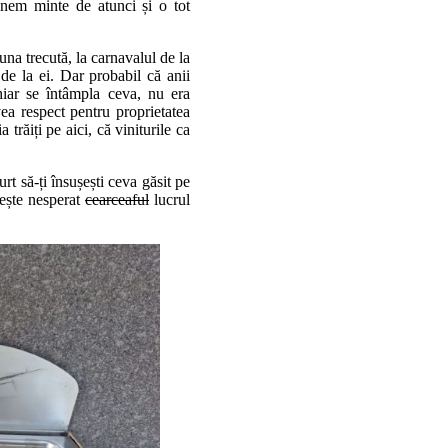
inem minte de atunci și o tot
una trecută, la carnavalul de la
 de la ei. Dar probabil că anii
hiar se întâmpla ceva, nu era
a respect pentru proprietatea
a trăiți pe aici, că viniturile ca
urt să-ți însușești ceva găsit pe
mește nesperat
cearceaful
lucrul