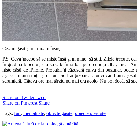
Ce-am găsit și nu mi-am însușit
P.S. Ceva începe să se miște însă și în mine, să știți. Zilele trecute,
în grădina blocului, era să calc în iarbă pe o cutiuță albă, mică. Am
niște căști de iPhone. Probabil îi căzuseră cuiva din buzunar, poate u
așa că m-am simțit și eu un pic franțuzoaică atunci când am așezat c
scrumieră. Câteva ore mai târziu nu mai era acolo. Nu pot decât să sper
Share on Twitter
Tweet
Share on Pinterest
Share
Tags:
furt
,
mentalitate
,
obiecte găsite
,
obiecte pierdute