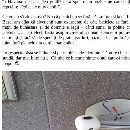
în Havana: de ce atâtea gratii? ne-a spus o propoziție pe care o ț
repetăm: „Policia e muy debil!”.
Ce vreau să zic cu asta? Nu că pe aici nu se fură, că s-o fura și la ei. L
Basel am aflat că elvețienii sunt exasperați de câte biciclete se fură
mulți de bunăstare și de domnie a legii – când sunai la poliție c
„debilă”… – au efectul ăsta asupra creierului uman. Oamenii pot ave
celorlalți și fără să fie speriați de gratii, garduri, paznici. Cel puțin ăști
mine fură plantele din curțile oamenilor…
Iar respectul ăsta se întinde și peste obiectele pierdute. Că nu e chiar f
stradă, dar nici bine nu e. Că uite ce bucurie simte omul care-și pri
înapoi 😉