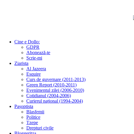
Cine e Dollo:
GDPR
Abonează-te
Scrie-mi
Ziarista
Al Jazeera
Esquire
Curs de guvernare (2011-2013)
Green Report (2010-2011)
Evenimentul zilei (2006-2010)
Cotidianul (2004-2006)
Curierul național (1994-2004)
Pașoptista
Blasfemii
Politice
Tzepe
Drepturi civile
Bloggeritza