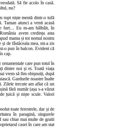
vreodată. Să fie acolo în casă.
altul, nu?
m rupt niște mentă dintr-o tufă
ă. Taman atunci a venit acasă
 e furt… Eu m-am bâlbâit, în
 România avem credința asta
 (apud mama și tot nemul nostru
e și de fâstâceala mea, mi-a zis
 mi-o pun în balcon. Evident că
în cap.
ri ornamentale care pun totul în
i dintre noi și ei. Toată viața
mai vrem să fim obișnuiți, după
iască. Gardurile noastre înalte
. Zilele trecute am aflat că un
așină fără număr (așa s-a văzut
e țuică și niște scule. Valori
solut toate ferestrele, dar și de
itatea în paragină, singurele
 sau chiar mai multe de gratii
oprietarul casei în care am stat