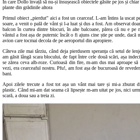
În care Dollo învață să nu-și însușească obiectele găsite pe jos și chiar
plante din grădinile altora
Primul obiect „pierdut” aici a fost un cearceaf. L-am întins la uscat p
soare, a venit o pală de vânt și l-a luat și dus a fost. Am observat do
balcon în curtea dintre blocuri, în alte balcoane, părea că nu e pe 
vântul a fost așa de puternic încât o fi ajuns cine știe pe unde, dacă n
avion care tocmai decola de pe aeroportul din apropiere.
Câteva zile mai târziu, când deja pierdusem speranța că setul de lenj
am găsit lângă scara blocului, de fapt între cele două scări, așa indec
se zărea ceva alb-roze. Curioasă din fire, m-am dus mai aproape să 
vezi, era cearceaful nostru. Pfu!, am fost așa de bucuroasă de revede
bani.
Apoi zilele trecute a fost tot așa un vânt mai tare și mi-a zburat 
plastic. Când mi-am dat seama că lipsește m-am uitat pe jos, nici urm
scară, a doua sau a treia zi.