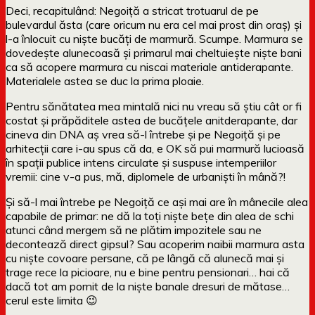
Deci, recapitulând: Negoiță a stricat trotuarul de pe
bulevardul ăsta (care oricum nu era cel mai prost din oraș) și
l-a înlocuit cu niște bucăți de marmură. Scumpe. Marmura se
dovedește alunecoasă și primarul mai cheltuiește niște bani
ca să acopere marmura cu niscai materiale antiderapante.
Materialele astea se duc la prima ploaie.
Pentru sănătatea mea mintală nici nu vreau să știu cât or fi
costat și prăpăditele astea de bucățele anitderapante, dar
cineva din DNA aș vrea să-l întrebe și pe Negoiță și pe
arhitecții care i-au spus că da, e OK să pui marmură lucioasă
în spații publice intens circulate și suspuse intemperiilor
vremii: cine v-a pus, mă, diplomele de urbaniști în mână?!
Și să-l mai întrebe pe Negoiță ce ași mai are în mânecile alea
capabile de primar: ne dă la toți niște bețe din alea de schi
atunci când mergem să ne plătim impozitele sau ne
decontează direct gipsul? Sau acoperim naibii marmura asta
cu niște covoare persane, că pe lângă că alunecă mai și
trage rece la picioare, nu e bine pentru pensionari… hai că
dacă tot am pornit de la niște banale dresuri de mătase…
cerul este limita 😉