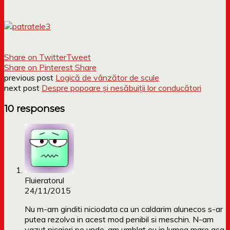
Share on Twitter
Tweet
Share on Pinterest
Share
previous post
Logică de vânzător de scule
next post
Despre popoare și nesăbuiții lor conducători
10 responses
Fluieratorul
24/11/2015
Nu m-am ginditi niciodata ca un caldarim alunecos s-ar
putea rezolva in acest mod penibil si meschin. N-am
vazut nicaieri pe unde-am umblat eu in lumea mare asa