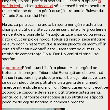
Negoiță, iubitorul primar al sectorului 3, care s-a apucat
în
pofida legii
și chiar
a decenței
să zidească bani cu nemiluita
(zece milioane de euro până acum) în trotuarele Bulevardului
Victoria Socialismului
Unirii.
Nu zic că pe alocuri nu arată binișor amenajările astea, ba
chiar știind cât de urâte cu spume sunt hotelurile și cartierele
rezidențiale proprii ale lui Negoiță aș zice chiar că bulevardul
ăsta a avut un pic de noroc. Totuși, să îngropi zece milioane
de euro doar în niște trotuare și maluri placate cu marmură în
care să sădești levănțică este – indiferent de gusturi – o
treabă de competența DNA. Dar, i-o veni și ei rândul să
sperăm.
Până atunci, însă, a plouat. Azi mergând pe
trotuarul din preajma Tribunalului București am observat că
tot iau în picioare niște plăcuțe mici, albe, ușor abrazive, care
se desprindeau de pe pătratele alea grena de marmură
inserate între plăcile mai mari, gri. Remarcasem anul trecut pe
zăpadă ce capcane deveniseră pătrățelele astea grena,
pentru că sunt foarte alunecoase și sub stratul de zăpadă
joacă rol de coji de banană în comediile proaste.