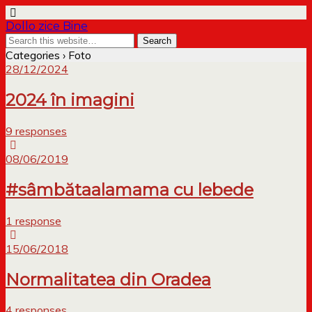
Dollo zice Bine
Categories ›
Foto
28/12/2024
2024 în imagini
9 responses
08/06/2019
#sâmbătaalamama cu lebede
1 response
15/06/2018
Normalitatea din Oradea
4 responses