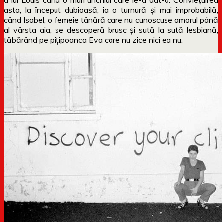
asta, la început dubioasă, ia o turnură și mai improbabilă,
când Isabel, o femeie tânără care nu cunoscuse amorul până
al vârsta aia, se descoperă brusc și sută la sută lesbiană,
tăbărând pe pițipoanca Eva care nu zice nici ea nu.