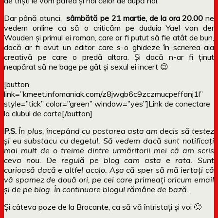
de triști le vom părea și noi celor de după noi.
Dar până atunci,
sâmbătă pe 21 martie, de la ora 20.00
ne
vedem online ca să o criticăm pe duduia
Yael van der
Wouden și primul ei roman, care ar fi putut să fie atât de bun,
dacă ar fi avut un editor care s-o ghideze în scrierea aia
creativă pe care o predă altora. Și dacă n-ar fi ținut
neapărat să ne bage pe gât și sexul ei incert 😉
[button
link=”kmeet.infomaniak.com/z8jwgb6c9zczmucpeffanj1l”
style=”tick” color=”green” window=”yes”]Link de conectare
la clubul de carte[/button]
P.S.
În plus, începând cu postarea asta am decis să testez
și eu substacu cu degetul. Să vedem dacă sunt notificați
mai mult de o treime dintre urmăritorii mei că am scris
ceva nou. De regulă pe blog cam asta e rata. Sunt
curioasă dacă e altfel acolo. Așa că sper să mă iertați că
vă spamez de două ori, pe cei care primeați oricum email
și de pe blog. În continuare blogul rămâne de bază.
Și câteva poze de la Brocante, ca să vă întristați și voi 🙂