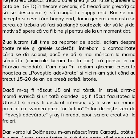
cota de LGBTQ în fiecare scenariu) să treacă prin greutăți ca
să se descopere și să ajungă la happy end. Rar se mai
accepta și ceva fără happy end, dar în general cam asta se
cerea, că trebuia să faci să plângă coafezele, dar să le și dai
motiv să spere că va fi bine și pentru ele la un moment dat.
Ziua lucram full time ca reporter de social, scriam despre
toate relele și grelele societății, întrebam la contabilitate
când se dă salariul, dacă se dă și mai mâncam la mama
sâmbăta (duminicile lucram tot la ziar), că pensia ei nu
întârzia niciodată. Cam așa îmi reglam glicemia crescută
noaptea cu „Poveștile adevărate” și nici n-am știut când au
trecut 15-20 de ani de presă scrisă. Istorie.
Dacă m-aș fi născut 15 ani mai târziu, în Israel, dintr-o
mamă evreică și un tată olandez, aș fi făcut facultatea la
Utrecht și m-aș fi declarat intersex, aș fi scris un roman
premiat cu „women prize for fiction” în loc de niște zeci de
„Povești adevărate” și aș fi predat apoi „scriere creativă” la
fraieri.
Dar, vorba lui Dolănescu, m-am născut între Carpați… atât s-
a putut. Acum citesc forțat la clubul de carte cărți ca pentru