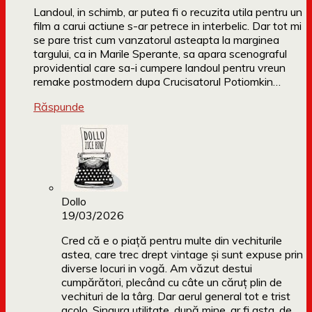
Landoul, in schimb, ar putea fi o recuzita utila pentru un
film a carui actiune s-ar petrece in interbelic. Dar tot mi
se pare trist cum vanzatorul asteapta la marginea
targului, ca in Marile Sperante, sa apara scenograful
providential care sa-i cumpere landoul pentru vreun
remake postmodern dupa Crucisatorul Potiomkin…
Răspunde
Dollo
19/03/2026
Cred că e o piață pentru multe din vechiturile
astea, care trec drept vintage și sunt expuse prin
diverse locuri in vogă. Am văzut destui
cumpărători, plecând cu câte un căruț plin de
vechituri de la târg. Dar aerul general tot e trist
acolo. Singura utilitate, după mine, ar fi asta, de