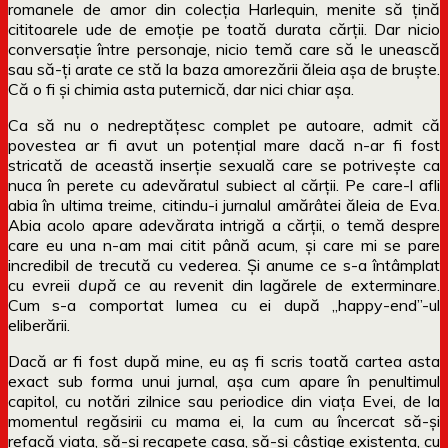
romanele de amor din colecția Harlequin, menite să țină
cititoarele ude de emoție pe toată durata cărții. Dar nicio
conversație între personaje, nicio temă care să le unească
sau să-ți arate ce stă la baza amorezării ăleia așa de bruște.
Că o fi și chimia asta puternică, dar nici chiar așa.
Ca să nu o nedreptățesc complet pe autoare, admit că
povestea ar fi avut un potențial mare dacă n-ar fi fost
stricată de această inserție sexuală care se potrivește ca
nuca în perete cu adevăratul subiect al cărții. Pe care-l afli
abia în ultima treime, citindu-i jurnalul amărâtei ăleia de Eva.
Abia acolo apare adevărata intrigă a cărții, o temă despre
care eu una n-am mai citit până acum, și care mi se pare
incredibil de trecută cu vederea. Și anume ce s-a întâmplat
cu evreii
după
ce au revenit din lagărele de exterminare.
Cum s-a comportat lumea cu ei după „happy-end”-ul
eliberării.
Dacă ar fi fost după mine, eu aș fi scris toată cartea asta
exact sub forma unui jurnal, așa cum apare în penultimul
capitol, cu notări zilnice sau periodice din viața Evei, de la
momentul regăsirii cu mama ei, la cum au încercat să-și
refacă viața, să-și recapete casa, să-și câștige existența, cu