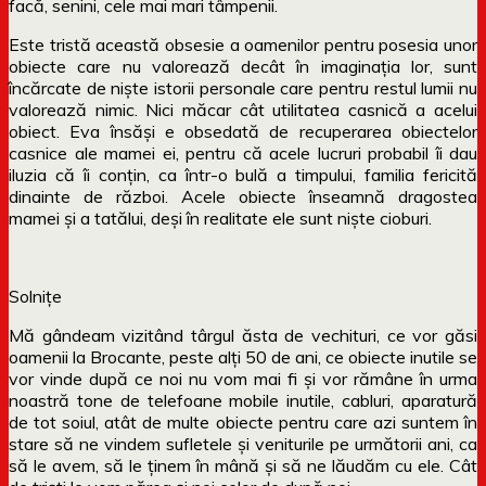
facă, senini, cele mai mari tâmpenii.
Este tristă această obsesie a oamenilor pentru posesia unor
obiecte care nu valorează decât în imaginația lor, sunt
încărcate de niște istorii personale care pentru restul lumii nu
valorează nimic. Nici măcar cât utilitatea casnică a acelui
obiect. Eva însăși e obsedată de recuperarea obiectelor
casnice ale mamei ei, pentru că acele lucruri probabil îi dau
iluzia că îi conțin, ca într-o bulă a timpului, familia fericită
dinainte de război. Acele obiecte înseamnă dragostea
mamei și a tatălui, deși în realitate ele sunt niște cioburi.
Solnițe
Mă gândeam vizitând târgul ăsta de vechituri, ce vor găsi
oamenii la Brocante, peste alți 50 de ani, ce obiecte inutile se
vor vinde după ce noi nu vom mai fi și vor rămâne în urma
noastră tone de telefoane mobile inutile, cabluri, aparatură
de tot soiul, atât de multe obiecte pentru care azi suntem în
stare să ne vindem sufletele și veniturile pe următorii ani, ca
să le avem, să le ținem în mână și să ne lăudăm cu ele. Cât