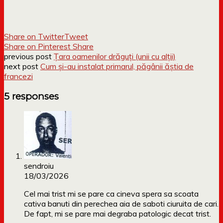
Share on Twitter
Tweet
Share on Pinterest
Share
previous post
Țara oamenilor drăguți (unii cu alții)
next post
Cum și-au instalat primarul, păgânii ăștia de
francezi
5 responses
sendroiu
18/03/2026
Cel mai trist mi se pare ca cineva spera sa scoata
cativa banuti din perechea aia de saboti ciuruita de cari.
De fapt, mi se pare mai degraba patologic decat trist.