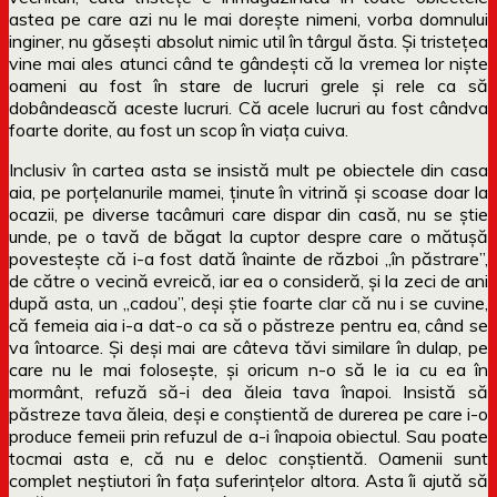
astea pe care azi nu le mai dorește nimeni, vorba domnului
inginer, nu găsești absolut nimic util în târgul ăsta. Și tristețea
vine mai ales atunci când te gândești că la vremea lor niște
oameni au fost în stare de lucruri grele și rele ca să
dobândească aceste lucruri. Că acele lucruri au fost cândva
foarte dorite, au fost un scop în viața cuiva.
Inclusiv în cartea asta se insistă mult pe obiectele din casa
aia, pe porțelanurile mamei, ținute în vitrină și scoase doar la
ocazii, pe diverse tacâmuri care dispar din casă, nu se știe
unde, pe o tavă de băgat la cuptor despre care o mătușă
povestește că i-a fost dată înainte de război „în păstrare”,
de către o vecină evreică, iar ea o consideră, și la zeci de ani
după asta, un „cadou”, deși știe foarte clar că nu i se cuvine,
că femeia aia i-a dat-o ca să o păstreze pentru ea, când se
va întoarce. Și deși mai are câteva tăvi similare în dulap, pe
care nu le mai folosește, și oricum n-o să le ia cu ea în
mormânt, refuză să-i dea ăleia tava înapoi. Insistă să
păstreze tava ăleia, deși e conștientă de durerea pe care i-o
produce femeii prin refuzul de a-i înapoia obiectul. Sau poate
tocmai asta e, că nu e deloc conștientă. Oamenii sunt
complet neștiutori în fața suferințelor altora. Asta îi ajută să