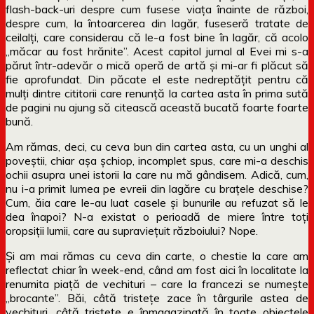
flash-back-uri despre cum fusese viața înainte de război,
despre cum, la întoarcerea din lagăr, fuseseră tratate de
ceilalți, care considerau că le-a fost bine în lagăr, că acolo
„măcar au fost hrănite”. Acest capitol jurnal al Evei mi s-a
părut într-adevăr o mică operă de artă și mi-ar fi plăcut să
fie aprofundat. Din păcate el este nedreptățit pentru că
mulți dintre cititorii care renunță la cartea asta în prima sută
de pagini nu ajung să citească această bucată foarte foarte
bună.
Am rămas, deci, cu ceva bun din cartea asta, cu un unghi al
poveștii, chiar așa șchiop, incomplet spus, care mi-a deschis
ochii asupra unei istorii la care nu mă gândisem. Adică, cum,
nu i-a primit lumea pe evreii din lagăre cu brațele deschise?
Cum, ăia care le-au luat casele și bunurile au refuzat să le
dea înapoi? N-a existat o perioadă de miere între toți
oropsiții lumii, care au supraviețuit războiului? Nope.
Și am mai rămas cu ceva din carte, o chestie la care am
reflectat chiar în week-end, când am fost aici în localitate la
renumita piață de vechituri – care la francezi se numește
„brocante”. Băi, câtă tristețe zace în târgurile astea de
vechituri, câtă tristețe e înmagazinată în toate obiectele