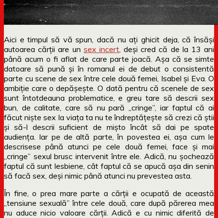
Aici e timpul să vă spun, dacă nu ați ghicit deja, că însăși
autoarea cărții are un
sex incert
, deși cred că de la 13 ani
până acum o fi aflat de care parte joacă. Așa că se simte
datoare să pună și în romanul ei de debut o consistentă
parte cu scene de sex între cele două femei, Isabel și Eva. O
ambiție care o depășește. O dată pentru că scenele de sex
sunt întotdeauna problematice, e greu tare să descrii sex
bun, de calitate, care să nu pară „cringe”, iar faptul că ai
făcut niște sex la viața ta nu te îndreptățește să crezi că știi
și să-l descrii suficient de mișto încât să dai pe spate
audiența. Iar pe de altă parte, în povestea ei, așa cum le
descrisese până atunci pe cele două femei, face și mai
„cringe” sexul brusc intervenit între ele. Adică, nu șochează
faptul că sunt lesbiene, cât faptul că se apucă așa din senin
să facă sex, deși nimic până atunci nu prevestea asta.
În fine, o prea mare parte a cărții e ocupată de această
„tensiune sexuală” între cele două, care după părerea mea
nu aduce nicio valoare cărții. Adică e cu nimic diferită de