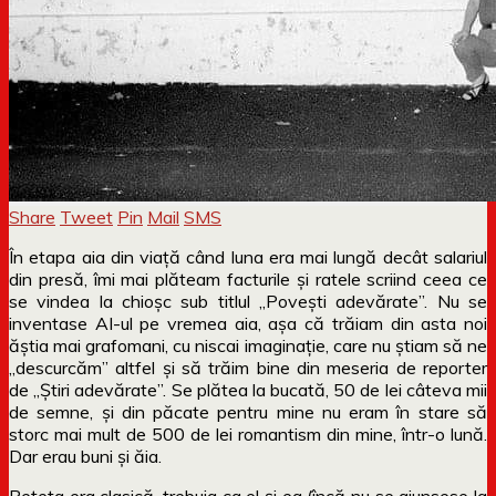
Share
Tweet
Pin
Mail
SMS
În etapa aia din viață când luna era mai lungă decât salariul
din presă, îmi mai plăteam facturile și ratele scriind ceea ce
se vindea la chioșc sub titlul „Povești adevărate”. Nu se
inventase AI-ul pe vremea aia, așa că trăiam din asta noi
ăștia mai grafomani, cu niscai imaginație, care nu știam să ne
„descurcăm” altfel și să trăim bine din meseria de reporter
de „Știri adevărate”. Se plătea la bucată, 50 de lei câteva mii
de semne, și din păcate pentru mine nu eram în stare să
storc mai mult de 500 de lei romantism din mine, într-o lună.
Dar erau buni și ăia.
Rețeta era clasică, trebuia ca el și ea (încă nu se ajunsese la