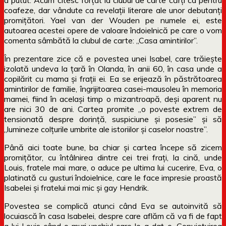
coafeze, dar vândute ca revelații literare ale unor debutanți
promițători.
Yael van der Wouden pe numele ei, este
autoarea acestei opere de valoare îndoielnică pe care o vom
comenta sâmbătă la clubul de carte: „Casa amintirilor”.
În prezentare zice că e povestea unei Isabel, care trăiește
izolată undeva la țară în Olanda, în anii 60, în casa unde a
copilărit cu mama și frații ei. Ea se erijează în păstrătoarea
amintirilor de familie, îngrijitoarea casei-mausoleu în memoria
mamei, fiind în același timp o mizantroapă, deși aparent nu
are nici 30 de ani. Cartea promite „o poveste extrem de
tensionată despre dorință, suspiciune și posesie” și să
„lumineze colțurile umbrite ale istoriilor și caselor noastre”.
Până aici toate bune, ba chiar și cartea începe să zicem
promițător, cu întâlnirea dintre cei trei frați, la cină, unde
Louis, fratele mai mare, o aduce pe ultima lui cucerire, Eva, o
platinată cu gusturi îndoielnice, care le face impresie proastă
Isabelei și fratelui mai mic și gay Hendrik.
Povestea se complică atunci când Eva se autoinvită să
locuiască în casa Isabelei, despre care aflăm că va fi de fapt
a lui Louis când o muri unchiul care le-a dat-o. Conviețuirea