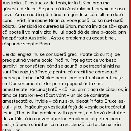
Australia. „E instructor de tenis, iar în UK nu prea mai
găsește de lucru. Se pare că în Australia ar fi nevoie de așa
ceva. Am un nod în gât când mă gândesc că e ultima dată
când îl văd”, îmi spune Brian cu voce joasă, ca să nu-l audă
băiatul. Sensibilă la durerea lui Brian, mama îmi zice să-i spun
că poate îl va mai vizita fiul lui, dacă dă de bine p-acolo, prin
îndepărtata Australie. „Asta e problema cu acest bine”,
răspunde sceptic Brian.
Cei doi englezi nu se consideră greci. Poate că sunt și de
prea puțină vreme acolo, încă nu înțeleg tot ce vorbesc
guralivii lor consăteni când se adună la petreceri și nici nu
sunt încurajați să învețe pentru că grecii li se adresează
mereu pe limba lui Shakespeare, presărată abundent cu țe-
uri. Dar sentimentele lor pentru poporul ăsta sunt
amestecate. Recunoștință – că i-au primit așa de călduros, în
timp ce țara lor le-a făcut vânt – un pic de admirație
amestecată cu invidie – că nu s-au plecat în fața Bruxelles-
ului – și cu îngăduința vesticului față de veșnic petrecărețul
estic. „That is the problem with greece”, e o frază destul de
des întâlnită în conversațiile lor. Problema că petrec prea
mult, că beau sănătos, că nu reciclează, că fac lucrurile în
ritmul lor.