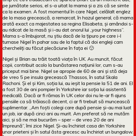
pe jumătate serios, el s-a uitat la mama și a zis că se simte
ca la examen. A fost momentul în care Nigel, celălalt englez
de la masa grecească, a remarcat, în hazul general, că mama
arată exact ca majestatea sa regina Elisabeta, și amândoi s-
au ridicat de la masă și i-au dat onorul lui „your highness”.
Mama s-a îmbujorat, nu știu dacă de la țipuro pe care i-l
turnase Nigel în pahar sau de la faptul că doi engleji cam
chercheliți au făcut plecăciune în fața ei 🙂
Nigel și Brian au trăit toată viața în UK. Au muncit, făcut
copii, contribuit acolo la bunăstarea națiunii lor, cum s-au
priceput mai bine. Nigel se apropie de 60 de ani și stă deja
de vreo 5 pe insula grecească Thassos, în satul Skala
Rachoni. Și el și Kim, soția lui, au ieșit la pensie la 51 de ani. El
a fost 30 de ani pompier în Yorkshire iar soția lui asistentă
medicală. Dacă ar fi rămas în UK celor doi nu le-ar fi ajuns
pensiile ca să trăiască decent, ci ar fi trebuit să muncească
suplimentar. „Am foști colegi care după pensie și-au mai luat
un job, iar după cinci ani au murit. Am preferat să ne mutăm
aici, și să ne mai bucurăm – sper – de vreo 20 de ani
împreună”, îmi zice Nigel. Și-au închiriat casa din Yorkshire
unor prieteni și în satul ăsta grecesc au închiriat un bungalow.