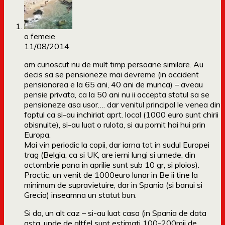
o femeie
11/08/2014
am cunoscut nu de mult timp persoane similare. Au
decis sa se pensioneze mai devreme (in occident
pensionarea e la 65 ani, 40 ani de munca) – aveau
pensie privata, ca la 50 ani nu ii accepta statul sa se
pensioneze asa usor…. dar venitul principal le venea din
faptul ca si-au inchiriat aprt. local (1000 euro sunt chirii
obisnuite), si-au luat o rulota, si au pornit hai hui prin
Europa.
Mai vin periodic la copii, dar iarna tot in sudul Europei
trag (Belgia, ca si UK, are ierni lungi si umede, din
octombrie pana in aprilie sunt sub 10 gr, si ploios).
Practic, un venit de 1000euro lunar in Be ii tine la
minimum de supravietuire, dar in Spania (si banui si
Grecia) inseamna un statut bun.
Si da, un alt caz – si-au luat casa (in Spania de data
asta, unde de altfel sunt estimati 100-200mii de