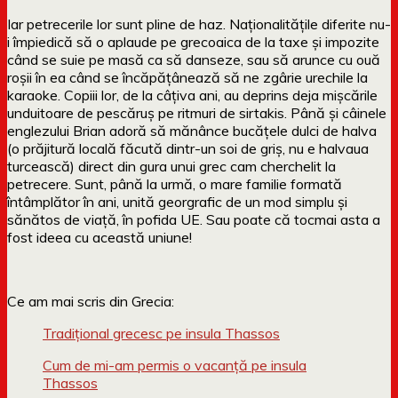
Iar petrecerile lor sunt pline de haz. Naționalitățile diferite nu-
i împiedică să o aplaude pe grecoaica de la taxe și impozite
când se suie pe masă ca să danseze, sau să arunce cu ouă
roșii în ea când se încăpățânează să ne zgârie urechile la
karaoke. Copiii lor, de la câțiva ani, au deprins deja mișcările
unduitoare de pescăruș pe ritmuri de sirtakis. Până și câinele
englezului Brian adoră să mănânce bucățele dulci de halva
(o prăjitură locală făcută dintr-un soi de griș, nu e halvaua
turcească) direct din gura unui grec cam cherchelit la
petrecere. Sunt, până la urmă, o mare familie formată
întâmplător în ani, unită georgrafic de un mod simplu și
sănătos de viață, în pofida UE. Sau poate că tocmai asta a
fost ideea cu această uniune!
Ce am mai scris din Grecia:
Tradițional grecesc pe insula Thassos
Cum de mi-am permis o vacanță pe insula
Thassos