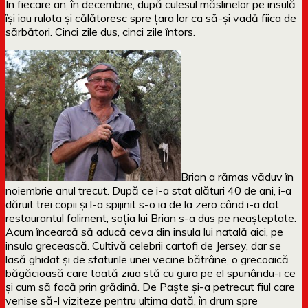
În fiecare an, în decembrie, după culesul măslinelor pe insulă
își iau rulota și călătoresc spre țara lor ca să-și vadă fiica de
sărbători. Cinci zile dus, cinci zile întors.
Brian a rămas văduv în
noiembrie anul trecut. După ce i-a stat alături 40 de ani, i-a
dăruit trei copii și l-a spijinit s-o ia de la zero când i-a dat
restaurantul faliment, soția lui Brian s-a dus pe neașteptate.
Acum încearcă să aducă ceva din insula lui natală aici, pe
insula grecească. Cultivă celebrii cartofi de Jersey, dar se
lasă ghidat și de sfaturile unei vecine bătrâne, o grecoaică
băgăcioasă care toată ziua stă cu gura pe el spunându-i ce
și cum să facă prin grădină. De Paște și-a petrecut fiul care
venise să-l viziteze pentru ultima dată, în drum spre