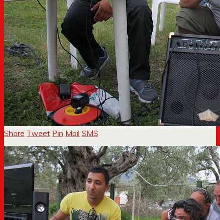
Share
Tweet
Pin
Mail
SMS