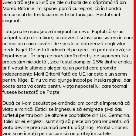
Grecia trăiește o lună de zile cu banii de o săptămână din
Marea Britanie. Îmi spune, parcă cu reproș, că în Londra
numai unul din trei locuitori este britanic pur. Restul sunt
imigranți.
Totuși nu le reproșează imigranților ceva. Faptul că și-au
scăpat viața din mâini și au devenit sclavii unui sistem în care
nu mai au niciun cuvânt de spus li se datorează englezilor,
crede Nigel. De asta îi admiră el pe greci, că protestează, se
împotrivesc. „În timp ce noi stăm în rând și ne supunem. Nu
protestăm niciodată”, zice fostul pompier. 25% dintre englezi
ar fi votat la ultimele alegeri cu un partid care promite
independența Marii Britanii față de UE, iar asta e un semn
pentru Nigel. El nu va mai ajunge înapoi pe insula reginei, dar
poate asta va conta pentru viața nepoatei lui, care tocmai
fusese botezată de Paște.
După ce i-am ascultat pe amândoi am conchis împreună că
viața e ironică. Esticii se înghesuie să emigreze și-și dau
sufletul pentru bani pe altarele capitaliste din UK, Germania,
Italia, iar ei, englezii, sunt siliți să plece din țara lor pentru că
viața devine prea scumpă pentru băștinași. Prințul Charles
vine și ne învață pe noi cum să ne protejăm satele