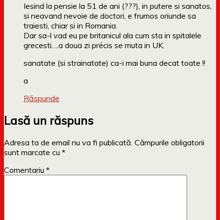
Iesind la pensie la 51 de ani (???), in putere si sanatos,
si neavand nevoie de doctori, e frumos oriunde sa
traiesti, chiar si in Romania.
Dar sa-l vad eu pe britanicul ala cum sta in spitalele
grecesti….a doua zi précis se muta in UK.
sanatate (si strainatate) ca-i mai buna decat toate !!
a
Răspunde
Lasă un răspuns
Adresa ta de email nu va fi publicată.
Câmpurile obligatorii
sunt marcate cu
*
Comentariu
*