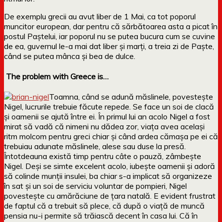
De exemplu grecii au avut liber de 1 Mai, ca tot poporul
muncitor european, dar pentru că sărbătoarea asta a picat în
postul Paștelui, iar poporul nu se putea bucura cum se cuvine
de ea, guvernul le-a mai dat liber și marți, a treia zi de Paște,
când se putea mânca și bea de dulce.
The problem with Greece is…
Toamna, când se adună măslinele, povestește
Nigel, lucrurile trebuie făcute repede. Se face un soi de clacă
și oamenii se ajută între ei. În primul lui an acolo Nigel a fost
mirat să vadă că nimeni nu dădea zor, viața avea același
ritm molcom pentru greci chiar și când ardea cămașa pe ei că
trebuiau adunate măslinele, alese sau duse la presă.
Întotdeauna există timp pentru câte o pauză, zâmbește
Nigel. Deși se simte excelent acolo, iubește oamenii și adoră
să colinde munții insulei, ba chiar s-a implicat să organizeze
în sat și un soi de serviciu voluntar de pompieri, Nigel
povestește cu amărăciune de țara natală. E evident frustrat
de faptul că a trebuit să plece, că după o viață de muncă
pensia nu-i permite să trăiască decent în casa lui. Că în