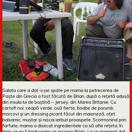
Salata care a dat-o pe spate pe mama la petrecerea de
Paște din Grecia a fost făcută de Brian, după o rețetă adusă
din insula lui de baștină – Jersey, din Marea Britanie. Cu
cartofi noi, ceapă verde, ouă fierte, boabe de porumb,
morcovi și un dressing picant făcut din maioneză, oțet
balsamic, muștar și niscai ierburi proaspete. Scormonind prin
farfurie, mama a disecat ingredientele ca să afle rețeta, în
timp ce eu îi traduceam ce spunea Brian. La un moment dat,