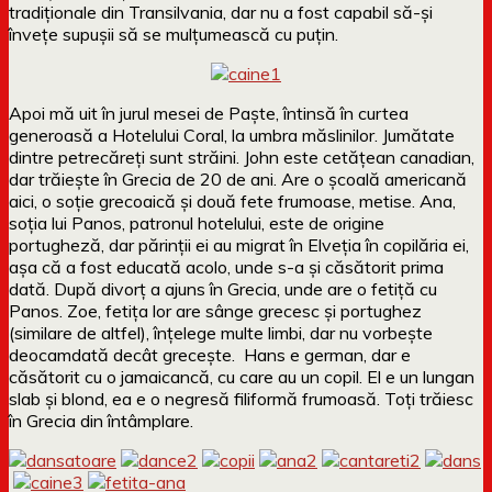
tradiționale din Transilvania, dar nu a fost capabil să-și
învețe supușii să se mulțumească cu puțin.
Apoi mă uit în jurul mesei de Paște, întinsă în curtea
generoasă a Hotelului Coral, la umbra măslinilor. Jumătate
dintre petrecăreți sunt străini. John este cetățean canadian,
dar trăiește în Grecia de 20 de ani. Are o școală americană
aici, o soție grecoaică și două fete frumoase, metise. Ana,
soția lui Panos, patronul hotelului, este de origine
portugheză, dar părinții ei au migrat în Elveția în copilăria ei,
așa că a fost educată acolo, unde s-a și căsătorit prima
dată. După divorț a ajuns în Grecia, unde are o fetiță cu
Panos. Zoe, fetița lor are sânge grecesc și portughez
(similare de altfel), înțelege multe limbi, dar nu vorbește
deocamdată decât grecește. Hans e german, dar e
căsătorit cu o jamaicancă, cu care au un copil. El e un lungan
slab și blond, ea e o negresă filiformă frumoasă. Toți trăiesc
în Grecia din întâmplare.