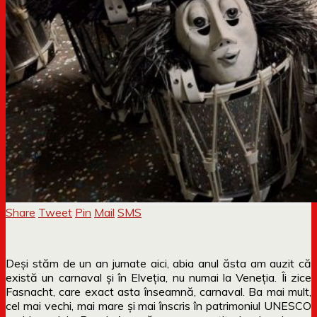
Share
Tweet
Pin
Mail
SMS
Deși stăm de un an jumate aici, abia anul ăsta am auzit că
există un carnaval și în Elveția, nu numai la Veneția. Îi zice
Fasnacht, care exact asta înseamnă, carnaval. Ba mai mult,
cel mai vechi, mai mare și mai înscris în patrimoniul UNESCO