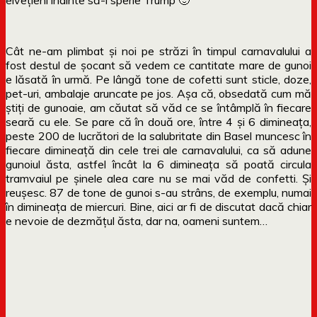
Cât ne-am plimbat și noi pe străzi în timpul carnavalului a
fost destul de șocant să vedem ce cantitate mare de gunoi
e lăsată în urmă. Pe lângă tone de cofetti sunt sticle, doze,
pet-uri, ambalaje aruncate pe jos. Așa că, obsedată cum mă
știți de gunoaie, am căutat să văd ce se întâmplă în fiecare
seară cu ele. Se pare că în două ore, între 4 și 6 dimineața,
peste 200 de lucrători de la salubritate din Basel muncesc în
fiecare dimineață din cele trei ale carnavalului, ca să adune
gunoiul ăsta, astfel încât la 6 dimineața să poată circula
tramvaiul pe șinele alea care nu se mai văd de confetti. Și
reușesc. 87 de tone de gunoi s-au strâns, de exemplu, numai
în dimineața de miercuri. Bine, aici ar fi de discutat dacă chiar
e nevoie de dezmățul ăsta, dar na, oameni suntem…