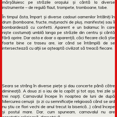
mărșăluiesc pe străzile orașului și cântă la diverse
instrumente – de regulă flaut, trompete, tromboane, tobe.
În timpul ăsta, împart și diverse cadouri oamenilor întâlniți în
drum (bomboane, fructe, muțunachi de pluș, manifeste) sau îi
bombardează cu confetti. Aparent e un balamuc în care
niște costumați umblă langa pe străzile din centru și cântă
fără oprire. Dar asta e doar o aparență, căci fiecare clică știe
foarte bine ce traseu are, iar când se întâmplă de se
intersectează cu alții se așteaptă civilizat să treacă fiecare.
Seara se strâng în diverse piețe și dau concerte până către
dimineață. A doua zi o iau de la capăt și tot așa, trei zile și
trei nopți. Carnavalul începe în noaptea de luni de după
Miercurea cenușii (o zi cu semnificație religioasă când se ard
nu știu ce flori vechi de anul trecut la biserică…) când începe
și postul mare. Dar, cum spuneam, carnavalul nu are
conotație religioasă, dimpotrivă.