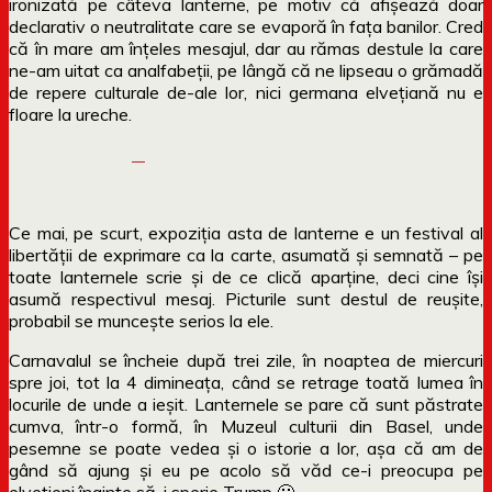
ironizată pe câteva lanterne, pe motiv că afișează doar
declarativ o neutralitate care se evaporă în fața banilor. Cred
că în mare am înțeles mesajul, dar au rămas destule la care
ne-am uitat ca analfabeții, pe lângă că ne lipseau o grămadă
de repere culturale de-ale lor, nici germana elvețiană nu e
floare la ureche.
Ce mai, pe scurt, expoziția asta de lanterne e un festival al
libertății de exprimare ca la carte, asumată și semnată – pe
toate lanternele scrie și de ce clică aparține, deci cine își
asumă respectivul mesaj. Picturile sunt destul de reușite,
probabil se muncește serios la ele.
Carnavalul se încheie după trei zile, în noaptea de miercuri
spre joi, tot la 4 dimineața, când se retrage toată lumea în
locurile de unde a ieșit. Lanternele se pare că sunt păstrate
cumva, într-o formă, în Muzeul culturii din Basel, unde
pesemne se poate vedea și o istorie a lor, așa că am de
gând să ajung și eu pe acolo să văd ce-i preocupa pe
elvețieni înainte să-i sperie Trump 🙂