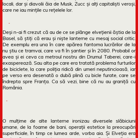
locali, dar și diavolii ăia de Musk, Zucc și alți capitaliști veroși,
care ne iau mințile cu rețelele lor.
Deși n-ai fi crezut că au de ce se plânge elvețienii ăștia de la
Basel, să știți că erau și niște lanterne cu mesaj social critic.
De exemplu era una în care apărea fantoma lucrărilor de la
nu știu ce tramvai, care va fi în șantier și în 2080. Probabil or
avea și ei ceva ca metroul nostru din Drumul Taberei, care-i
exasperează. Sau alta pe care era tratată problema furturilor
de biciclete, la care poliția ridică din umeri neputincioasă, iar
pe verso era desenată o dubă plină cu bicle furate, care se
îndrepta spre Franța. Ca să vezi, bine că nu au graniță cu
România.
O mulțime de alte lanterne ironizau diversele slăbiciuni
umane, de la foame de bani, operații estetice la preocupări
superficiale, în timp ce lumea arde, vorba aia. Și Elveția era