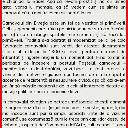
e chiar aci, la Basel. Așa că ne-am prostit și noi cu lumea
asta, vorba lu’ mamaie, ca să vedem cum se simte un
carnaval, că nu mai fusesem niciodată la unul.
Carnavalul din Elveția este un fel de vestitor al primăverii.
Celții și germanii care trăiau pe aici ieșeau pe străzi măscăriți
pe față ca să alunge spiritele rele ale iernii și să facă loc
primăverii. Tradiția s-a păstrat și modernizat pe ici pe colo
(izvoarele carnavalului sunt vechi, dar atestat documentar
cică e abia de pe la 1300 și ceva), pentru că a avut de
înfruntat și rigorile religiei la un moment dat. Fiind taman în
perioada de începere a postului Paștelui, carnavalul –
manifestare a destrăbălării, vezi bine – a fost interzis o
vreme din motive religioase, dar tocmai de aia a căpătat
accente de rezistență și nesupunere civică, așa că azi avem
pe lângă măștile moștenite de la celți și lanternele pictate cu
mesaje politico-socio-economice la zi.
În carnavalul elvețian se petrec următoarele chestii: oamenii
se organizează în clici (inițial erau bresle meșteșugărești, dar
mai încoace sunt pur și simplu asociații unite de o viziune
comună), se costumează cum le trece prin cap (dar destul de
elaborat, inspirați de Commedia dell’Arte, culți ce mai…), apoi