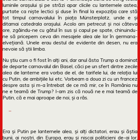
luminile orașului și pe străzi apar clicile cu lanternele astea,
purtate ca niște lectici și duse în final la expoziția care stă
tot timpul carnavalului în piața Münsterplatz, unde e și
ditamai catedrala orașului. Acolo am petrecut și noi câteva
ore, zgâindu-ne cu gâtul în sus și capul pe spate, chinuindu-
ne să pricepem ceva din mesajele alea ale lor în germana-
elvețiană. Unele erau destul de evidente din desen, nu era
nevoie să știi limba.
Nu știu cum o fi fost în alți ani, dar anul ăsta Trump a dominat
de departe carnavalul din Basel, căci pe un sfert dintre zecile
alea de lanterne era vorba de el, de tarifele lui, de relația lui
cu Putin, de ambițiile lui etc. Vorbeam a doua zi cu un francez
despre asta și m-a întrebat de ce mă mir, ce în România nu
ne e teamă de Trump? I-am zis că nouă ne e mai teamă de
Putin, că e mai aproape de noi, și a râs.
Era și Putin pe lanternele alea, și alți dictatori, erau și ăștia
bunii, ai noștri, din Europa, erau și niscai politicieni de-ai lor,