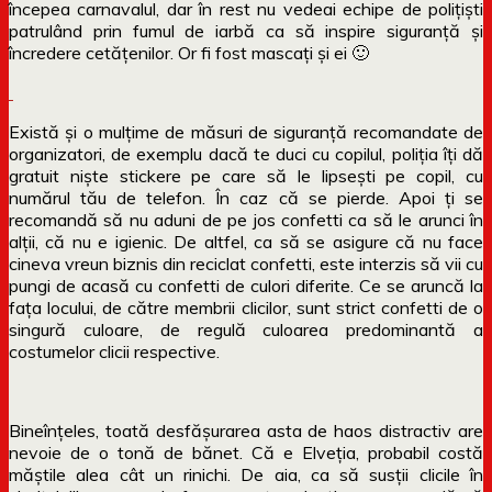
începea carnavalul, dar în rest nu vedeai echipe de polițiști
patrulând prin fumul de iarbă ca să inspire siguranță și
încredere cetățenilor. Or fi fost mascați și ei 🙂
Există și o mulțime de măsuri de siguranță recomandate de
organizatori, de exemplu dacă te duci cu copilul, poliția îți dă
gratuit niște stickere pe care să le lipsești pe copil, cu
numărul tău de telefon. În caz că se pierde. Apoi ți se
recomandă să nu aduni de pe jos confetti ca să le arunci în
alții, că nu e igienic. De altfel, ca să se asigure că nu face
cineva vreun biznis din reciclat confetti, este interzis să vii cu
pungi de acasă cu confetti de culori diferite. Ce se aruncă la
fața locului, de către membrii clicilor, sunt strict confetti de o
singură culoare, de regulă culoarea predominantă a
costumelor clicii respective.
Bineînțeles, toată desfășurarea asta de haos distractiv are
nevoie de o tonă de bănet. Că e Elveția, probabil costă
măștile alea cât un rinichi. De aia, ca să susții clicile în