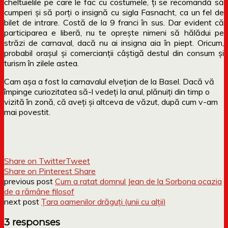
cheltuielile pe care le fac cu costumele, ți se recomandă să
cumperi și să porți o insignă cu sigla Fasnacht, ca un fel de
bilet de intrare. Costă de la 9 franci în sus. Dar evident că
participarea e liberă, nu te oprește nimeni să hălădui pe
străzi de carnaval, dacă nu ai insigna aia în piept. Oricum,
probabil orașul și comercianții câștigă destul din consum și
turism în zilele astea.
Cam așa a fost la carnavalul elvețian de la Basel. Dacă vă
împinge curiozitatea să-l vedeți la anul, plănuiți din timp o
vizită în zonă, că aveți și altceva de văzut, după cum v-am
mai povestit.
Share on Twitter
Tweet
Share on Pinterest
Share
previous post
Cum a ratat domnul Jean de la Sorbona ocazia
de a rămâne filosof
next post
Țara oamenilor drăguți (unii cu alții)
3 responses