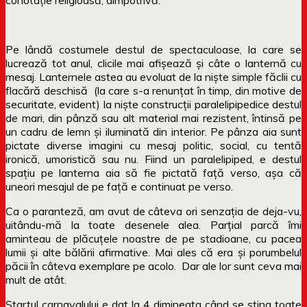
Pe lândă costumele destul de spectaculoase, la care se
lucrează tot anul, clicile mai afișează și câte o lanternă cu
mesaj. Lanternele astea au evoluat de la niște simple făclii cu
flacără deschisă (la care s-a renunțat în timp, din motive de
securitate, evident) la niște construcții paralelipipedice destul
de mari, din pânză sau alt material mai rezistent, întinsă pe
un cadru de lemn și iluminată din interior. Pe pânza aia sunt
pictate diverse imagini cu mesaj politic, social, cu tentă
ironică, umoristică sau nu. Fiind un paralelipiped, e destul
spațiu pe lanterna aia să fie pictată față verso, așa că
uneori mesajul de pe față e continuat pe verso.
Ca o paranteză, am avut de câteva ori senzația de deja-vu,
uitându-mă la toate desenele alea. Parțial parcă îmi
aminteau de plăcuțele noastre de pe stadioane, cu pacea
lumii și alte bălării afirmative. Mai ales că era și porumbelul
păcii în câteva exemplare pe acolo. Dar ale lor sunt ceva mai
mult de atât.
Startul carnavalului e dat la 4 dimineața când se sting toate