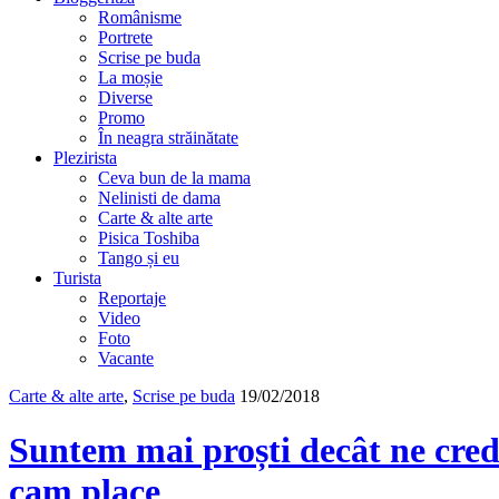
Românisme
Portrete
Scrise pe buda
La moșie
Diverse
Promo
În neagra străinătate
Plezirista
Ceva bun de la mama
Nelinisti de dama
Carte & alte arte
Pisica Toshiba
Tango și eu
Turista
Reportaje
Video
Foto
Vacante
Carte & alte arte
,
Scrise pe buda
19/02/2018
Suntem mai proști decât ne cred
cam place