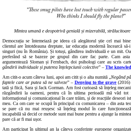
Mintea umană e deopotrivă genială și mizerabilă, strălucitoare 
Democrația se întemeiază pe ideea că alegătorul știe cel mai bine,
clientul are întotdeauna dreptate, iar educația modernă încearcă să-
singuri (nu în România). Și totuși, gândirea individuală e un mit. Oa
preferând să se bazeze pe grupul din care fac parte. Cam ast
argumentează Sloman și Fernbach, doi psihologi care au scris cart
gândirii individuale și puterea înțelepciunii colective
” –
The knowledg
Am citit-o acum câteva luni, apoi am citit și o alta numită „
Negând pâ
faptele care ar putea să ne salveze
” –
Denying to the grave
(2016) –
tată și fiică, Sara și Jack Gorman. Am fost curioasă să înțeleg mecanis
răzgândirii la oameni, pentru că în ultima perioadă mă văd tot
informațional și comunicațional în care trăim, și de reacțiile deseori ist
meu. Ca om care se ocupă în principal cu comunicarea – din asta teore
se pare că nu mai reușesc să înțeleg modul în care funcționeaz
incapabilă să decid ce metode sunt mai bune pentru a ajunge la mintea
pare că ar fi mai ușor.
Am participat în ultimul an la câteva conferințe europene organizat