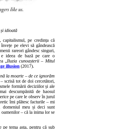
și idioată
 capitalismul, pe credința că
i învețe pe elevi să gândească
menii rareori gândesc singuri,
a e ideea de bază pe care o
ea „
Iluzia cunoașterii – Mitul
e illusion
(2017).
nă la moarte – de ce ignorăm
 scrisă tot de doi cercetători,
mele formării deciziilor și ale
 mai descumpănită de haosul
erice pe care le observ în jurul
tic îmi plătesc facturile – mi
ă domeniul meu și deci sunt
 oamenilor – că la inima lor se
e pe tema asta, pentru că sub