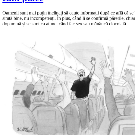
Oamenii sunt mai puțin înclinați să caute informații după ce află că se 
simtă bine, nu incompetenți. În plus, când li se confirmă părerile, chiar 
dopamină și se simt ca atunci când fac sex sau mănâncă ciocolată.