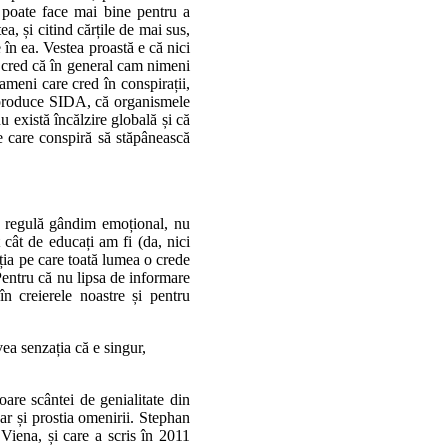
se poate face mai bine pentru a
ea, și citind cărțile de mai sus,
 în ea. Vestea proastă e că nici
și cred că în general cam nimeni
meni care cred în conspirații,
 produce SIDA, că organismele
 există încălzire globală și că
le care conspiră să stăpânească
e regulă gândim emoțional, nu
 cât de educați am fi (da, nici
uția pe care toată lumea o crede
 Pentru că nu lipsa de informare
n creierele noastre și pentru
vea senzația că e singur,
are scântei de genialitate din
dar și prostia omenirii. Stephan
iena, și care a scris în 2011