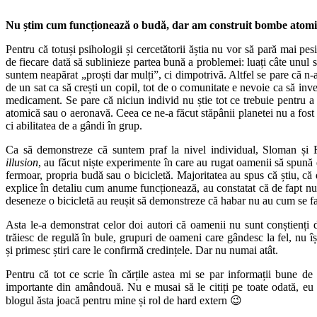
Nu știm cum funcționează o budă, dar am construit bombe atomi
Pentru că totuși psihologii și cercetătorii ăștia nu vor să pară mai pesi
de fiecare dată să sublinieze partea bună a problemei: luați câte unul
suntem neapărat „proști dar mulți”, ci dimpotrivă. Altfel se pare că n-
de un sat ca să crești un copil, tot de o comunitate e nevoie ca să inv
medicament. Se pare că niciun individ nu știe tot ce trebuie pentru a
atomică sau o aeronavă. Ceea ce ne-a făcut stăpânii planetei nu a fost 
ci abilitatea de a gândi în grup.
Ca să demonstreze că suntem praf la nivel individual, Sloman și
illusion
, au făcut niște experimente în care au rugat oamenii să spună
fermoar, propria budă sau o bicicletă. Majoritatea au spus că știu, că 
explice în detaliu cum anume funcționează, au constatat că de fapt nu 
deseneze o bicicletă au reușit să demonstreze că habar nu au cum se face
Asta le-a demonstrat celor doi autori că oamenii nu sunt conștienți 
trăiesc de regulă în bule, grupuri de oameni care gândesc la fel, nu îș
și primesc știri care le confirmă credințele. Dar nu numai atât.
Pentru că tot ce scrie în cărțile astea mi se par informații bune de 
importante din amândouă. Nu e musai să le citiți pe toate odată, eu
blogul ăsta joacă pentru mine și rol de hard extern 😉