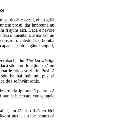
ce
miști decât e cazul, ei au grijă
 suntem proști, dar împreună nu
am fi ajuns aici. Dacă e nevoie
entezi o unealtă, o armă sau un
 construi o catedrală, o bombă
capacitatea de a gândi singuri,
 Fernbach, din
The knowledge
 dacă știu cum funcționează un
doar le folosesc zilnic. Puși să
știu, ba mai mult, unii puși să
 de i se învârt roțile.
de propria ignoranță pentru că
i pun la încercare cunoștințele
aflat, am făcut o listă cu idei
 le-am pus la un loc pentru că