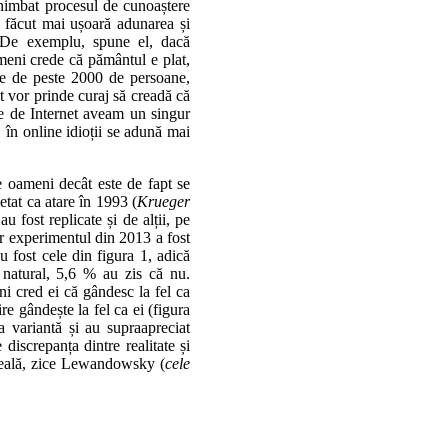
chimbat procesul de cunoaștere
 făcut mai ușoară adunarea și
i. De exemplu, spune el, dacă
ameni crede că pământul e plat,
ice de peste 2000 de persoane,
t vor prinde curaj să creadă că
te de Internet aveam un singur
 în online idioții se adună mai
 oameni decât este de fapt se
etat ca atare în 1993 (
Krueger
u fost replicate și de alții, pe
ar experimentul din 2013 a fost
u fost cele din figura 1, adică
natural, 5,6 % au zis că nu.
i cred ei că gândesc la fel ca
e gândește la fel ca ei (figura
a variantă și au supraapreciat
discrepanța dintre realitate și
nșeală, zice Lewandowsky (
cele