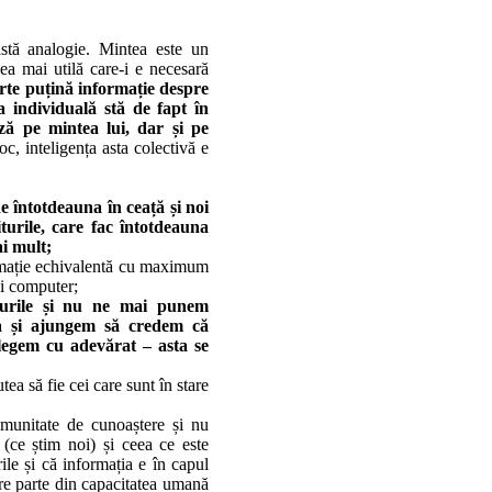
tă analogie. Mintea este un
ea mai utilă care-i e necesară
rte puțină informație despre
a individuală stă de fapt în
ză pe mintea lui, dar și pe
c, inteligența asta colectivă e
e întotdeauna în ceață și noi
turile, care fac întotdeauna
ai mult;
ormație echivalentă cu maximum
ui computer;
rurile și nu ne mai punem
ta și ajungem să credem că
legem cu adevărat – asta se
ea să fie cei care sunt în stare
omunitate de cunoaștere și nu
(ce știm noi) și ceea ce este
le și că informația e în capul
are parte din capacitatea umană