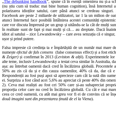
„
The debunking handbook
”, spune că în esență omenirea nu și-a s
(nu știu cum să traduc mai bine human cognition), însă Internetul a
polarizarea idioților satului, care până atunci se credeau singur
Facebook are peste 2 miliarde de utilizatori, iar 1 la un milion de o
atunci Internetul face posibilă întâlnirea acestei comunități epistem
care vor discuta împreună pe un grup și uitându-se la cât de mulți sun
în realitate sunt de fapt și mai mulți și că… au dreptate. Dacă înain
idiot al satului – zice Lewandowsky – care avea senzația că e singur,
ușor și prind putere.
Falsa impresie că credința ta e împărtășită de un număr mai mare de
numește
efectul de fals consens
(false consensus effect) și a fost etich
& Zeiger)
și confirmat în 2013 (
Leviston & alții
). Experimentele lor a
alte teme, inclusiv Lewandowsky a testat ceva similar în Australia, d
așa: au întrebat oamenii dacă cred în încălzirea globală. Procentele a
50% au zis că da și e din cauza oamenilor, 40% că da, dar că e 
Respondenții au fost puși apoi să aprecieze cam cât la sută din oamen
ei. Surpriza a fost când acei 5,6% au apreciat că peste 40% din omenir
2). Ceva mai realiști au fost cei 50% care și-au subapreciat propri
proporția celor care nu cred în încălzirea globală. Cu cât e mai mare 
ceea ce cred oamenii, cu atât mai greu vor fi ei de convins că se î
două imagini sunt din prezentarea ținută de el la Viena
).