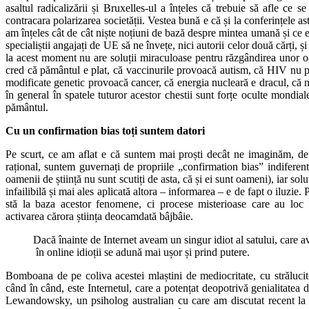
asaltul radicalizării și Bruxelles-ul a înțeles că trebuie să afle ce 
contracara polarizarea societății. Vestea bună e că și la conferințele ast
am înțeles cât de cât niște noțiuni de bază despre mintea umană și ce e
specialiștii angajați de UE să ne învețe, nici autorii celor două cărți, 
la acest moment nu are soluții miraculoase pentru răzgândirea unor oa
cred că pământul e plat, că vaccinurile provoacă autism, că HIV nu
modificate genetic provoacă cancer, că energia nucleară e dracul, că nu
în general în spatele tuturor acestor chestii sunt forțe oculte mondia
pământul.
Cu un confirmation bias toți suntem datori
Pe scurt, ce am aflat e că suntem mai proști decât ne imaginăm, d
rațional, suntem guvernați de propriile „confirmation bias” indiferent
oamenii de știință nu sunt scutiți de asta, că și ei sunt oameni), iar sol
infailibilă și mai ales aplicată altora – informarea – e de fapt o iluzie.
stă la baza acestor fenomene, ci procese misterioase care au loc î
activarea cărora știința deocamdată bâjbâie.
Dacă înainte de Internet aveam un singur idiot al satului, care a
în online idioții se adună mai ușor și prind putere.
Bomboana de pe coliva acestei mlaștini de mediocritate, cu strălucito
când în când, este Internetul, care a potențat deopotrivă genialitatea 
Lewandowsky, un psiholog australian cu care am discutat recent la V