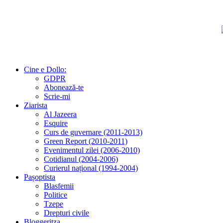
Cine e Dollo:
GDPR
Abonează-te
Scrie-mi
Ziarista
Al Jazeera
Esquire
Curs de guvernare (2011-2013)
Green Report (2010-2011)
Evenimentul zilei (2006-2010)
Cotidianul (2004-2006)
Curierul național (1994-2004)
Pașoptista
Blasfemii
Politice
Tzepe
Drepturi civile
Bloggeritza