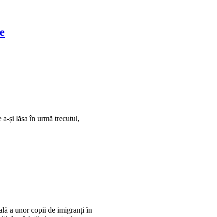
e
a-și lăsa în urmă trecutul,
lă a unor copii de imigranți în