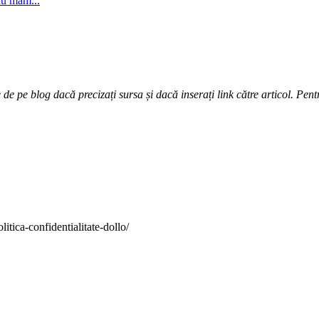
cu mam...
e pe blog dacă precizați sursa și dacă inserați link către articol. Pentr
itica-confidentialitate-dollo/