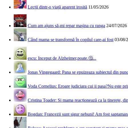
Lecții dintr-o viață aparent irosită
11/05/2026
Cum am ajuns să-mi repar mașina cu ranga
24/07/2026
Când mama se transformă în copilul care-ai fost
03/08/
escu: Inceput de Alzheimer,poate.🤔...
Jonas Vingegaard: Pana se epuizeaza subiectul din punct
Voda Cornelius: Eroare judiciara cui ii pasa?Nu este prim
Cristina Toader: Si mama reacționează ca la tinerețe, din
Bogdan: Francezii sunt sigur nebuni! Am fost saptamana 