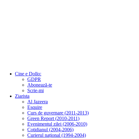
Cine e Dollo:
GDPR
Abonează-te
Scrie-mi
Ziarista
Al Jazeera
Esquire
Curs de guvernare (2011-2013)
Green Report (2010-2011)
Evenimentul zilei (2006-2010)
Cotidianul (2004-2006)
Curierul național (1994-2004)