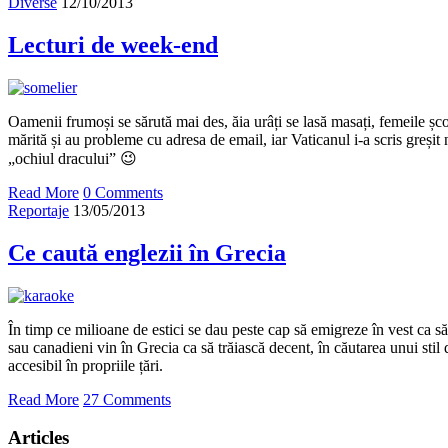
Diverse
12/10/2013
Lecturi de week-end
Oamenii frumoși se sărută mai des, ăia urâți se lasă masați, femeile șco
mărită și au probleme cu adresa de email, iar Vaticanul i-a scris greșit
„ochiul dracului” 😉
Read More
0 Comments
Reportaje
13/05/2013
Ce caută englezii în Grecia
În timp ce milioane de estici se dau peste cap să emigreze în vest ca s
sau canadieni vin în Grecia ca să trăiască decent, în căutarea unui stil 
accesibil în propriile țări.
Read More
27 Comments
Articles