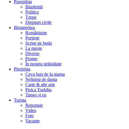
Pașoptista
Blasfemii
Politice
Tzepe
Drepturi civile
Bloggeritza
Românisme
Portrete
Scrise pe buda
La moșie
Diverse
Promo
În neagra străinătate
Plezirista
Ceva bun de la mama
Nelinisti de dama
Carte & alte arte
Pisica Toshiba
Tango și eu
Turista
Reportaje
Video
Foto
Vacante