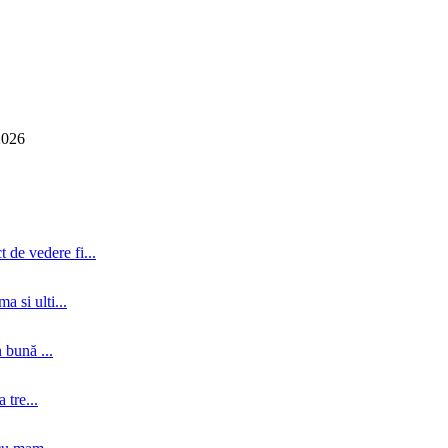
2026
 de vedere fi...
a si ulti...
 bună ...
tre...