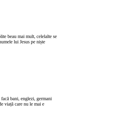
lite beau mai mult, celelalte se
 numele lui Jesus pe niște
ă facă bani, englezi, germani
de viață care nu le mai e