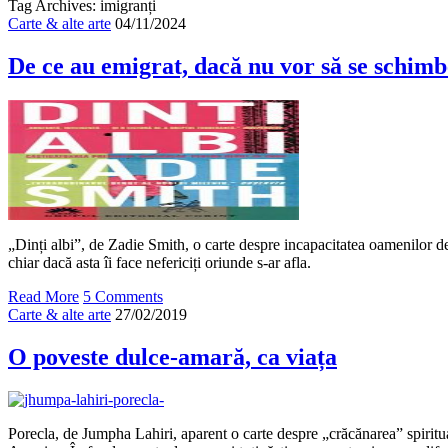
Tag Archives: imigranți
Carte & alte arte
04/11/2024
De ce au emigrat, dacă nu vor să se schimb
„Dinți albi”, de Zadie Smith, o carte despre incapacitatea oamenilor de 
chiar dacă asta îi face nefericiți oriunde s-ar afla.
Read More
5 Comments
Carte & alte arte
27/02/2019
O poveste dulce-amară, ca viața
Porecla, de Jumpha Lahiri, aparent o carte despre „crăcănarea” spiritua