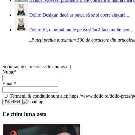
Raluca: Aceeasi problema o are constant si mama mea 
Dollo: Desigur, dacă ar putea să se și apere singură ...
Dollo: Ei, o animă multe pe ea și încă face multe pen...
„Puteți prelua maximum 500 de caractere din articolele d
Scriu rar, deci merită să te abonezi :)
Nume*
Email*
Termenii & condițiile sunt aici: https://www.dollo.ro/dollo-press/pol
Ce citim luna asta