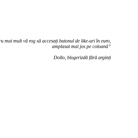
u mai mult vă rog să accesați butonul de like-uri în euro,
amplasat mai jos pe coloană”
Dollo, blogerizdă fără arginți