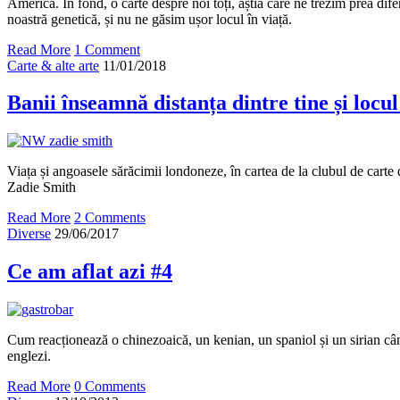
America. În fond, o carte despre noi toți, ăștia care ne trezim prea difer
noastră genetică, și nu ne găsim ușor locul în viață.
Read More
1 Comment
Carte & alte arte
11/01/2018
Banii înseamnă distanța dintre tine și locul
Viața și angoasele sărăcimii londoneze, în cartea de la clubul de carte
Zadie Smith
Read More
2 Comments
Diverse
29/06/2017
Ce am aflat azi #4
Cum reacționează o chinezoaică, un kenian, un spaniol și un sirian cân
englezi.
Read More
0 Comments