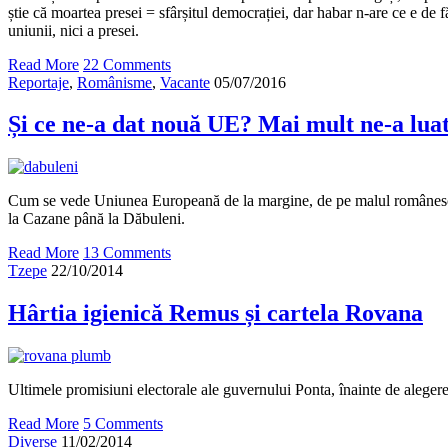
știe că moartea presei = sfârșitul democrației, dar habar n-are ce e de f
uniunii, nici a presei.
Read More
22 Comments
Reportaje
,
Românisme
,
Vacante
05/07/2016
Și ce ne-a dat nouă UE? Mai mult ne-a luat
Cum se vede Uniunea Europeană de la margine, de pe malul românesc 
la Cazane până la Dăbuleni.
Read More
13 Comments
Tzepe
22/10/2014
Hârtia igienică Remus și cartela Rovana
Ultimele promisiuni electorale ale guvernului Ponta, înainte de alegere
Read More
5 Comments
Diverse
11/02/2014