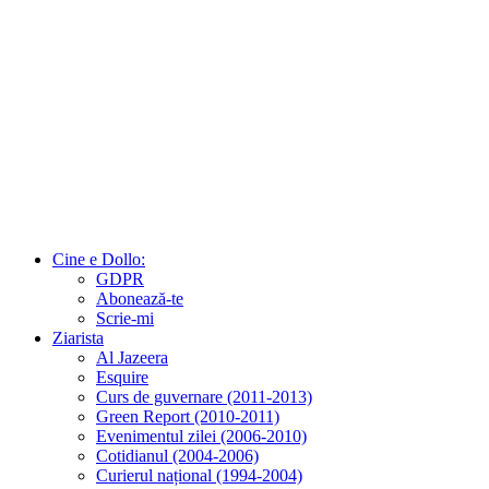
Cine e Dollo:
GDPR
Abonează-te
Scrie-mi
Ziarista
Al Jazeera
Esquire
Curs de guvernare (2011-2013)
Green Report (2010-2011)
Evenimentul zilei (2006-2010)
Cotidianul (2004-2006)
Curierul național (1994-2004)