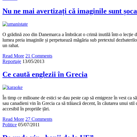
Nu ne mai avertizați că imaginile sunt șoc
O grădină zoo din Danemarca a îmbrăcat o crimă inutilă într-o lecție 
lumea preia imaginile și perpetuează măgăria sub pretextul dezbaterilo
un rahat.
Read More
21 Comments
Reportaje
13/05/2013
Ce caută englezii în Grecia
În timp ce milioane de estici se dau peste cap să emigreze în vest ca s
sau canadieni vin în Grecia ca să trăiască decent, în căutarea unui stil 
accesibil în propriile țări.
Read More
27 Comments
Politice
05/07/2011