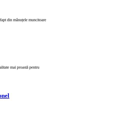
e fapt din mânuțele muncitoare
litate mai proastă pentru
onel