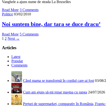
Vanghele a ajuns nume de strada La Bruxelles
Read More
3 Comments
Politice
03/02/2010
Noi suntem bine, dar tara se duce dracu’
Read More
5 Comments
1
2
Next →
Articles
Latest
Popular
Comments
Când mama se transformă în copilul care-ai fost
03/08/
Cum am ajuns să-mi repar mașina cu ranga
24/07/2026
Prețuri de supermarket, comparativ în România, Franța