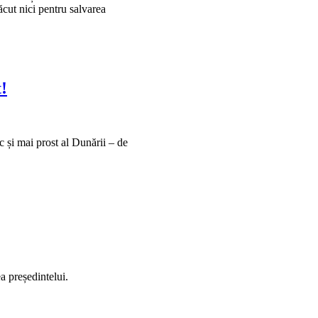
ăcut nici pentru salvarea
!
și mai prost al Dunării – de
a președintelui.