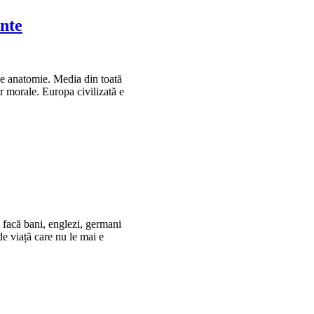
ante
de anatomie. Media din toată
r morale. Europa civilizată e
ă facă bani, englezi, germani
de viață care nu le mai e