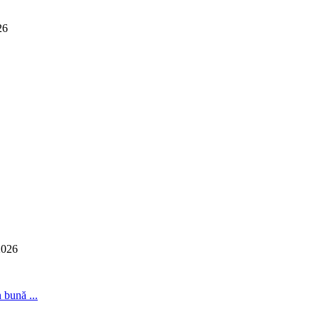
26
2026
 bună ...