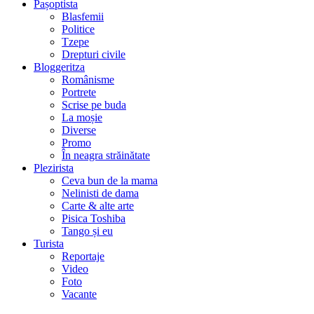
Pașoptista
Blasfemii
Politice
Tzepe
Drepturi civile
Bloggeritza
Românisme
Portrete
Scrise pe buda
La moșie
Diverse
Promo
În neagra străinătate
Plezirista
Ceva bun de la mama
Nelinisti de dama
Carte & alte arte
Pisica Toshiba
Tango și eu
Turista
Reportaje
Video
Foto
Vacante