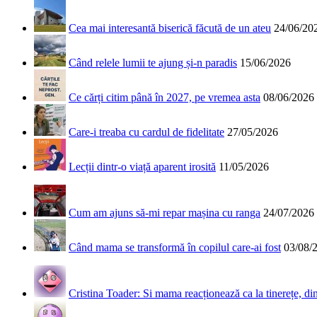
Cea mai interesantă biserică făcută de un ateu
24/06/20
Când relele lumii te ajung și-n paradis
15/06/2026
Ce cărți citim până în 2027, pe vremea asta
08/06/2026
Care-i treaba cu cardul de fidelitate
27/05/2026
Lecții dintr-o viață aparent irosită
11/05/2026
Cum am ajuns să-mi repar mașina cu ranga
24/07/2026
Când mama se transformă în copilul care-ai fost
03/08/
Cristina Toader: Si mama reacționează ca la tinerețe, din