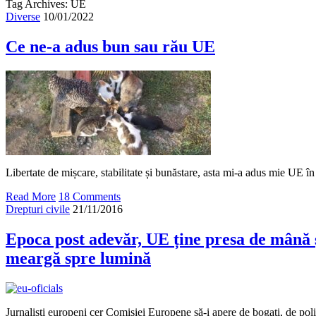
Tag Archives: UE
Diverse
10/01/2022
Ce ne-a adus bun sau rău UE
Libertate de mișcare, stabilitate și bunăstare, asta mi-a adus mie UE în
Read More
18 Comments
Drepturi civile
21/11/2016
Epoca post adevăr, UE ține presa de mână ș
meargă spre lumină
Jurnaliști europeni cer Comisiei Europene să-i apere de bogați, de politi