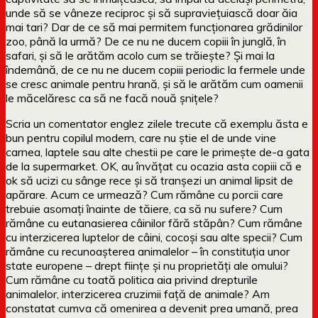
unde să se vâneze reciproc și să supraviețuiască doar ăia
mai tari? Dar de ce să mai permitem funcționarea grădinilor
zoo, până la urmă? De ce nu ne ducem copiii în junglă, în
safari, și să le arătăm acolo cum se trăiește? Și mai la
îndemână, de ce nu ne ducem copiii periodic la fermele unde
se cresc animale pentru hrană, și să le arătăm cum oamenii
le măcelăresc ca să ne facă nouă șnițele?
Scria un comentator englez zilele trecute că exemplu ăsta e
bun pentru copilul modern, care nu știe el de unde vine
carnea, laptele sau alte chestii pe care le primește de-a gata
de la supermarket. OK, au învățat cu ocazia asta copiii că e
ok să ucizi cu sânge rece și să tranșezi un animal lipsit de
apărare. Acum ce urmează? Cum rămâne cu porcii care
trebuie asomați înainte de tăiere, ca să nu sufere? Cum
rămâne cu eutanasierea câinilor fără stăpân? Cum rămâne
cu interzicerea luptelor de câini, cocoși sau alte specii? Cum
rămâne cu recunoașterea animalelor – în constituția unor
state europene – drept ființe și nu proprietăți ale omului?
Cum rămâne cu toată politica aia privind drepturile
animalelor, interzicerea cruzimii față de animale? Am
constatat cumva că omenirea a devenit prea umană, prea