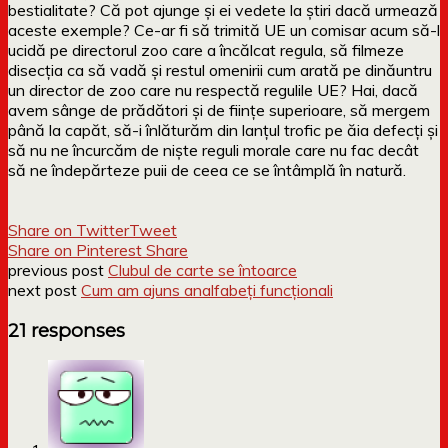
bestialitate? Că pot ajunge și ei vedete la știri dacă urmează
aceste exemple? Ce-ar fi să trimită UE un comisar acum să-l
ucidă pe directorul zoo care a încălcat regula, să filmeze
disecția ca să vadă și restul omenirii cum arată pe dinăuntru
un director de zoo care nu respectă regulile UE? Hai, dacă
avem sânge de prădători și de ființe superioare, să mergem
până la capăt, să-i înlăturăm din lanțul trofic pe ăia defecți și
să nu ne încurcăm de niște reguli morale care nu fac decât
să ne îndepărteze puii de ceea ce se întâmplă în natură.
Share on Twitter
Tweet
Share on Pinterest
Share
previous post
Clubul de carte se întoarce
next post
Cum am ajuns analfabeți funcționali
21 responses