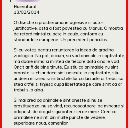
Fluieratorul
13/02/2014
O disectie a prostiei umane agresive si auto-
justificative, asta a fost povestea cu Marius. O mostra
de retard mintal cu acte in egula, conform cu
standardele europene. Un precedent periculos.
Si eu votez pentru renuntarea la ideea de gradina
zoologica. Nu pot, oricum, sa vad animale in captivitate,
ma doare inima si mintea de fiecare data cind le vad.
Oricit ar fi de bine tinute. Eu stiu ca animalele nu sint
proaste, si chiar daca sint nascute in captivitate, stiu
undeva in sinea si instinctele lor ca lucrurile ar trebui sa
stea altfel si tinjesc dupa libertatea pe care simt ca ar
trebui s-o aiba.
Si mai cred ca animalele sint oneste si nu se
prostitueaza, nu se vind, recunoscatoare, pe mincare si
adapost, de dragul sigurantei zilei de miine. Cred ca
animalele ne sint, din multe puncte de vedere,
superioare noua, oamenilor.