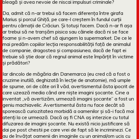
bleagă și avea nevoie de niscai impulsuri criminale?
Da, admit că n-ar trebui să facem diferența între girafa
Marius și porcul Ghiță, pe care-l creștem în fundul curții
pentru cârnații de Crăciun. Și totuși facem. Dacă n-ar fi așa
ar trebui să ne tranșăm pisica sau câinele dacă ni se face
foame și n-avem chef să ajungem la supermarket. De ce le
mai predăm copiilor lecția responsabilității față de animalul
de companie, dragostea și compasiunea, dacă de fapt ei
trebuie să știe doar că regnul animal este împărțit în victime
și prădători?
Iar dincolo de măgăria din Danemarca (eu cred că a fost o
cruzime inutilă, deghizată în lecție de anatomie), mă umple
de spume, ori de câte ori îl văd, avertismentul ăsta ipocrit de
care uzează media când are niște imagini șocante. Cine a
inventat „vă avertizăm, urmează imagini șocante” a fost un
geniu machiavelic. Avertismentul ăsta nu face decât să
sporească curiozitatea morbidă a oamenilor și să-i facă mai
atenți la ce urmează. Dacă aș fi CNA aș interzice cu totul
difuzarea de imagini șocante. Nu există nicio justificare să
dai pe post chestii pe care vrei de fapt să le incriminezi. Ce
au de învățat oamenii din imaginile cu un animal/om ucis cu