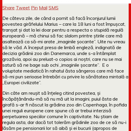
Share
Tweet
Pin
Mail
SMS
De câteva zile, de când a pornit să facă înconjurul lumii
povestea girăfelului Marius – care la 18 luni a fost împușcat,
tranșat și dat la lei doar pentru a respecta o stupidă regulă
europeană – mă chinui să fac slalom printre știrile care mă
asaltează ca să-mi arate „imaginile șocante”. Uite nu vreau
să le văd. A început presa de limbă engleză, indignată de
decizia grădinii zoo din Danemarca, unde s-a întâmplat
grozăvia, apoi au preluat-o copios ai noștri, care nu se mai
satură să ne bage sub ochi „imaginile șocante”. E o
voluptate mediatică în rahatul ăsta sângeros care mă face
să-mi pun serioase întrebări cu privire la sănătatea mintală a
„Europei civilizate”.
Din câte am reușit să înțeleg citind povestea, și
încăpățânându-mă să nu mă uit la imagini, puiul ăsta de
girafă s-ar fi născut la grădina zoo din Copenhaga, în pofida
unei reguli europene care spune că ar trebui interzisă
perpetuarea speciilor comune în captivitate. Nu știam de
regula asta, dar dacă tot tolerăm grădinile zoo de ce să nu-i
lăsăm pe pensionarii lor să aibă și ei bucurii (apropos de