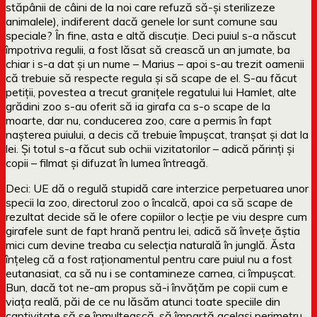
stăpânii de câini de la noi care refuză să-și sterilizeze
animalele), indiferent dacă genele lor sunt comune sau
speciale? În fine, asta e altă discuție. Deci puiul s-a născut
împotriva regulii, a fost lăsat să crească un an jumate, ba
chiar i s-a dat și un nume – Marius – apoi s-au trezit oamenii
că trebuie să respecte regula și să scape de el. S-au făcut
petiții, povestea a trecut granițele regatului lui Hamlet, alte
grădini zoo s-au oferit să ia girafa ca s-o scape de la
moarte, dar nu, conducerea zoo, care a permis în fapt
nașterea puiului, a decis că trebuie împușcat, tranșat și dat la
lei. Și totul s-a făcut sub ochii vizitatorilor – adică părinți și
copii – filmat și difuzat în lumea întreagă.
Deci: UE dă o regulă stupidă care interzice perpetuarea unor
specii la zoo, directorul zoo o încalcă, apoi ca să scape de
rezultat decide să le ofere copiilor o lecție pe viu despre cum
girafele sunt de fapt hrană pentru lei, adică să învețe ăștia
mici cum devine treaba cu selecția naturală în junglă. Ăsta
înțeleg că a fost raționamentul pentru care puiul nu a fost
eutanasiat, ca să nu i se contamineze carnea, ci împușcat.
Bun, dacă tot ne-am propus să-i învățăm pe copii cum e
viața reală, păi de ce nu lăsăm atunci toate speciile din
captivitate să se înmulțească, să împartă același perimetru,