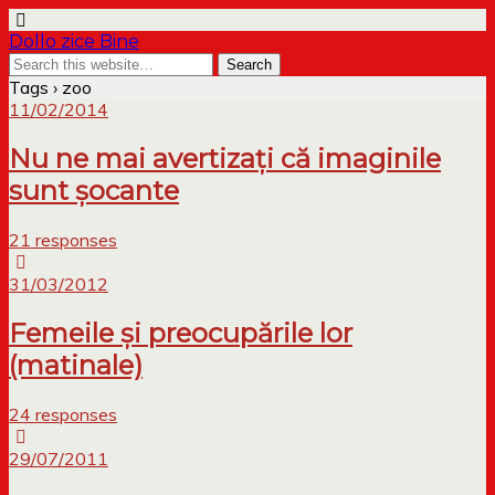
Dollo zice Bine
Tags › zoo
11/02/2014
Nu ne mai avertizați că imaginile
sunt șocante
21 responses
31/03/2012
Femeile și preocupările lor
(matinale)
24 responses
29/07/2011