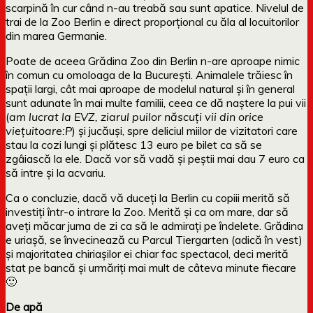
scarpină în cur când n-au treabă sau sunt apatice. Nivelul de
trai de la Zoo Berlin e direct proporțional cu ăla al locuitorilor
din marea Germanie.
Poate de aceea Grădina Zoo din Berlin n-are aproape nimic
în comun cu omoloaga de la București. Animalele trăiesc în
spații largi, cât mai aproape de modelul natural și în general
sunt adunate în mai multe familii, ceea ce dă naștere la pui vii
(
am lucrat la EVZ, ziarul puilor născuți vii din orice
viețuitoare:P
) și jucăuși, spre deliciul miilor de vizitatori care
stau la cozi lungi și plătesc 13 euro pe bilet ca să se
zgâiască la ele. Dacă vor să vadă și peștii mai dau 7 euro ca
să intre și la acvariu.
Ca o concluzie, dacă vă duceți la Berlin cu copiii merită să
investiți într-o intrare la Zoo. Merită și ca om mare, dar să
aveți măcar juma de zi ca să le admirați pe îndelete. Grădina
e uriașă, se învecinează cu Parcul Tiergarten (adică în vest)
și majoritatea chiriașilor ei chiar fac spectacol, deci merită
stat pe bancă și urmăriți mai mult de câteva minute fiecare
🙂
De apă