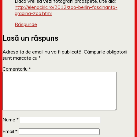
Daca vrei sa vezi fotografii proaspete, uite aici:
http://elenaciric.ro/2012/zoo-berlin-fascinanta-
gradina-zoo.html
Răspunde
Lasă un răspuns
Adresa ta de email nu va fi publicată.
Câmpurile obligatorii
sunt marcate cu
*
Comentariu
*
Nume
*
Email
*