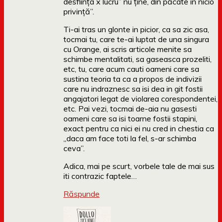
desființa x lucru” nu ține, din păcate în nicio
privință”.
Ti-ai tras un glonte in picior, ca sa zic asa,
tocmai tu, care te-ai luptat de una singura
cu Orange, ai scris articole menite sa
schimbe mentalitati, sa gaseasca prozeliti,
etc, tu, care acum cauti oameni care sa
sustina teoria ta ca a propos de indivizii
care nu indraznesc sa isi dea in git fostii
angajatori legat de violarea corespondentei,
etc. Pai vezi, tocmai de-aia nu gasesti
oameni care sa isi toarne fostii stapini,
exact pentru ca nici ei nu cred in chestia ca
„daca am face toti la fel, s-ar schimba
ceva”.
Adica, mai pe scurt, vorbele tale de mai sus
iti contrazic faptele…
Răspunde