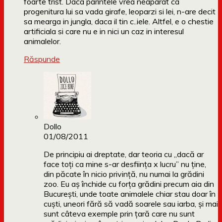
foarte trist. Daca parintele vrea neaparat ca
progenitura lui sa vada girafe, leoparzi si lei, n-are decit
sa mearga in jungla, daca il tin c..iele. Altfel, e o chestie
artificiala si care nu e in nici un caz in interesul
animalelor.
Răspunde
Dollo
01/08/2011
De principiu ai dreptate, dar teoria cu „dacă ar
face toți ca mine s-ar desființa x lucru” nu ține,
din păcate în nicio privință, nu numai la grădini
zoo. Eu aș închide cu forța grădini precum aia din
București, unde toate animalele chiar stau doar în
cuști, uneori fără să vadă soarele sau iarba, și mai
sunt câteva exemple prin țară care nu sunt