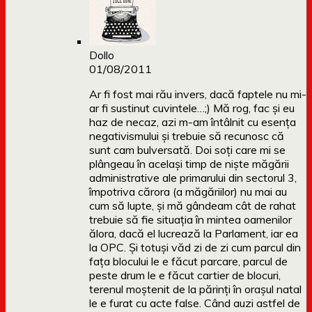
Dollo
01/08/2011
Ar fi fost mai rău invers, dacă faptele nu mi-
ar fi sustinut cuvintele…;) Mă rog, fac și eu
haz de necaz, azi m-am întâlnit cu esența
negativismului și trebuie să recunosc că
sunt cam bulversată. Doi soți care mi se
plângeau în același timp de niște măgării
administrative ale primarului din sectorul 3,
împotriva cărora (a măgăriilor) nu mai au
cum să lupte, și mă gândeam cât de rahat
trebuie să fie situația în mintea oamenilor
ălora, dacă el lucrează la Parlament, iar ea
la OPC. Și totuși văd zi de zi cum parcul din
fața blocului le e făcut parcare, parcul de
peste drum le e făcut cartier de blocuri,
terenul moștenit de la părinți în orașul natal
le e furat cu acte false. Când auzi astfel de