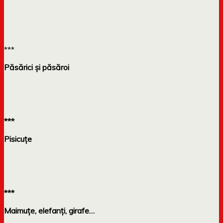
***
Păsărici și păsăroi
***
Pisicuțe
***
Maimuțe, elefanți, girafe…