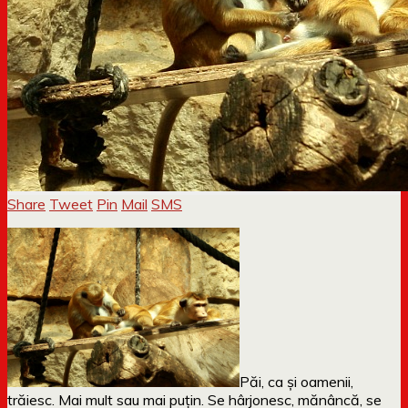
Share
Tweet
Pin
Mail
SMS
Păi, ca și oamenii,
trăiesc. Mai mult sau mai puțin. Se hârjonesc, mănâncă, se