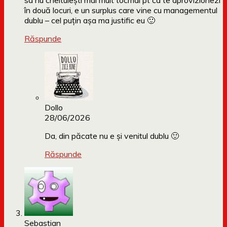
sa nu cheltuiești mai mult tocmai pt ca te aprovizionezi
în două locuri, e un surplus care vine cu managementul
dublu – cel puțin așa ma justific eu 🙂
Răspunde
Dollo
28/06/2026
Da, din păcate nu e și venitul dublu 🙂
Răspunde
Sebastian