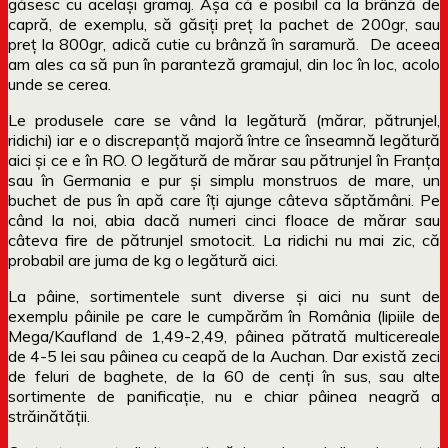
găsesc cu același gramaj. Așa că e posibil ca la brânză de
capră, de exemplu, să găsiți preț la pachet de 200gr, sau
preț la 800gr, adică cutie cu brânză în saramură. De aceea
am ales ca să pun în paranteză gramajul, din loc în loc, acolo
unde se cerea.
Le produsele care se vând la legătură (mărar, pătrunjel,
ridichi) iar e o discrepanță majoră între ce înseamnă legătură
aici și ce e în RO. O legătură de mărar sau pătrunjel în Franța
sau în Germania e pur și simplu monstruos de mare, un
buchet de pus în apă care îți ajunge câteva săptămâni. Pe
când la noi, abia dacă numeri cinci floace de mărar sau
câteva fire de pătrunjel smotocit. La ridichi nu mai zic, că
probabil are juma de kg o legătură aici.
La pâine, sortimentele sunt diverse și aici nu sunt de
exemplu pâinile pe care le cumpărăm în România (lipiile de
Mega/Kaufland de 1,49-2,49, pâinea pătrată multicereale
de 4-5 lei sau pâinea cu ceapă de la Auchan. Dar există zeci
de feluri de baghete, de la 60 de cenți în sus, sau alte
sortimente de panificație, nu e chiar pâinea neagră a
străinătății.