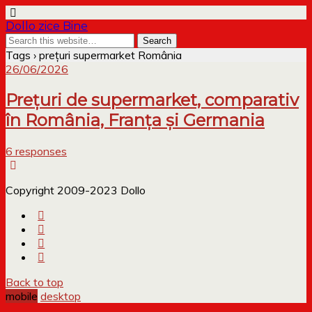
Dollo zice Bine
Tags › prețuri supermarket România
26/06/2026
Prețuri de supermarket, comparativ
în România, Franța și Germania
6 responses
Copyright 2009-2023 Dollo
Back to top
mobile
desktop