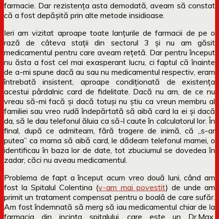
farmacie. Dar rezistența asta demodată, aveam să constat
că a fost depășită prin alte metode insidioase.
Ieri am vizitat aproape toate lanțurile de farmacii de pe o
rază de câteva stații din sectorul 3 și nu am găsit
medicamentul pentru care aveam rețetă. Dar pentru început
nu ăsta a fost cel mai exasperant lucru, ci faptul că înainte
de a-mi spune dacă au sau nu medicamentul respectiv, eram
întrebată insistent, aproape condiționată de existența
acestui pârdalnic card de fidelitate. Dacă nu am, de ce nu
vreau să-mi facă și dacă totuși nu știu ca vreun membru al
familiei sau vreo rudă îndepărtată să aibă card la ei și dacă
da, să le dau telefonul ăluia ca să-l caute în calculatorul lor. În
final, după ce admiteam, fără tragere de inimă, că „s-ar
putea” ca mama să aibă card, le dădeam telefonul mamei, o
identificau în baza lor de date, tot zbuciumul se dovedea în
zadar, căci nu aveau medicamentul.
Problema de fapt a început acum vreo două luni, când am
fost la Spitalul Colentina (
v-am mai povestit
) de unde am
primit un tratament compensat pentru o boală de care sufăr.
Am fost îndemnată să merg să iau medicamentul chiar de la
farmacia din incinta spitalului, care este un Dr.Max.