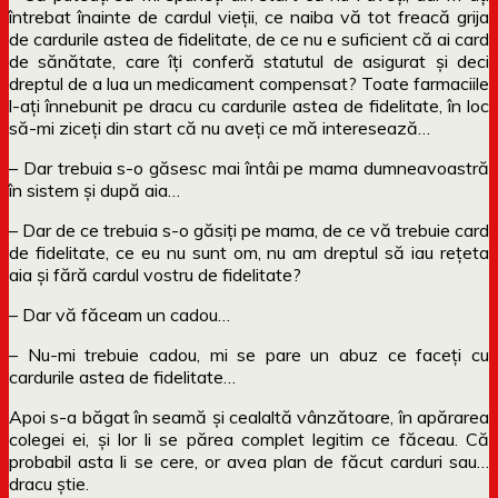
întrebat înainte de cardul vieții, ce naiba vă tot freacă grija
de cardurile astea de fidelitate, de ce nu e suficient că ai card
de sănătate, care îți conferă statutul de asigurat și deci
dreptul de a lua un medicament compensat? Toate farmaciile
l-ați înnebunit pe dracu cu cardurile astea de fidelitate, în loc
să-mi ziceți din start că nu aveți ce mă interesează…
– Dar trebuia s-o găsesc mai întâi pe mama dumneavoastră
în sistem și după aia…
– Dar de ce trebuia s-o găsiți pe mama, de ce vă trebuie card
de fidelitate, ce eu nu sunt om, nu am dreptul să iau rețeta
aia și fără cardul vostru de fidelitate?
– Dar vă făceam un cadou…
– Nu-mi trebuie cadou, mi se pare un abuz ce faceți cu
cardurile astea de fidelitate…
Apoi s-a băgat în seamă și cealaltă vânzătoare, în apărarea
colegei ei, și lor li se părea complet legitim ce făceau. Că
probabil asta li se cere, or avea plan de făcut carduri sau…
dracu știe.