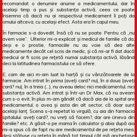
recomandat o denumire anume a medicamentului, dar în
același timp a pus și substanța activă, ceea ce poate
însemna că dacă nu ai respectivul medicament îi poți da
omului altceva, cu același efect. Asta era în capul meu.
În farmacie s-a dovedit, însă că nu se poate. Pentru că „nu
avem voie”. Ulterior mi-a explicat și medicul de familie că da,
deși e o prostie, farmaciile nu au voie să dea alte
medicamente decât cel scris de medic, și că mi-ar fi dat dacă
medicul ar fi scris pe rețetă numai substanța activă, lăsând
deci la latitudinea farmacistului ce să ofere.
E, cam de aici m-am luat la harță și cu vânzătoarele de la
farmacie. Am intrat în prima (aveți card? nu), în a doua (aveți
card? nu), în a treia (…), nu aveau deloc nici medicamentul, nici
substanța activă. Am intrat și într-un Dr Max, că nu aveam
cum s-o evit, în plus m-am gândit că dacă aia de la spital are
medicamentul, o avea și asta din alt sector, că doar sunt
același lanț. Scena s-a repetat la virgulă, cu aia din farmacia
spitalului: aveți card?, nu vreți să facem?, dar are cineva din
familie? etc. A găsit-o pe mama în calculator și abia după aia
mi-a spus că de fapt nu are medicamentul de pe rețeta mea,
deși stătuse cu rețeta în mână tot timpul cât mă anchetase