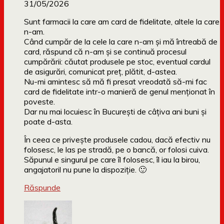
31/05/2026
Sunt farmacii la care am card de fidelitate, altele la care
n-am.
Când cumpăr de la cele la care n-am și mă întreabă de
card, răspund că n-am și se continuă procesul
cumpărării: căutat produsele pe stoc, eventual cardul
de asigurări, comunicat preț, plătit, d-astea.
Nu-mi amintesc să mă fi presat vreodată să-mi fac
card de fidelitate intr-o manieră de genul menționat în
poveste.
Dar nu mai locuiesc în București de câțiva ani buni și
poate d-asta.
În ceea ce privește produsele cadou, dacă efectiv nu
folosesc, le las pe stradă, pe o bancă, or folosi cuiva.
Săpunul e singurul pe care îl folosesc, îl iau la birou,
angajatoril nu pune la dispoziție. 🙂
Răspunde