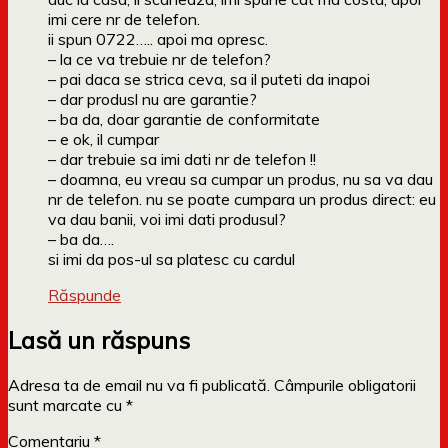
imi cere nr de telefon.
ii spun 0722….. apoi ma opresc.
– la ce va trebuie nr de telefon?
– pai daca se strica ceva, sa il puteti da inapoi
– dar produsl nu are garantie?
– ba da, doar garantie de conformitate
– e ok, il cumpar
– dar trebuie sa imi dati nr de telefon !!
– doamna, eu vreau sa cumpar un produs, nu sa va dau
nr de telefon. nu se poate cumpara un produs direct: eu
va dau banii, voi imi dati produsul?
– ba da….
si imi da pos-ul sa platesc cu cardul
Răspunde
Lasă un răspuns
Adresa ta de email nu va fi publicată.
Câmpurile obligatorii
sunt marcate cu
*
Comentariu
*