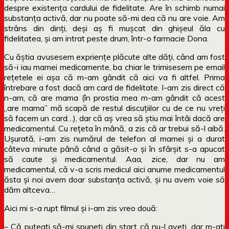
despre existența cardului de fidelitate. Are în schimb numai
substanța activă, dar nu poate să-mi dea că nu are voie. Am
strâns din dinți, deși aș fi mușcat din ghișeul ăla cu
fidelitatea, și am intrat peste drum, într-o farmacie Dona.
Cu ăștia avusesem expriențe plăcute alte dăți, când am fost
să-i iau mamei medicamente, ba chiar le trimisesem pe email
rețetele ei așa că m-am gândit că aici va fi altfel. Prima
întrebare a fost dacă am card de fidelitate. I-am zis direct că
n-am, că are mama (în prostia mea m-am gândit că acest
„are mama” mă scapă de restul discuțiilor cu de ce nu vreți
să facem un card…), dar că aș vrea să știu mai întâi dacă are
medicamentul. Cu rețeta în mână, a zis că ar trebui să-l aibă.
Ușurată, i-am zis numărul de telefon al mamei și a durat
câteva minute până când a găsit-o și în sfârșit s-a apucat
să caute și medicamentul. Aaa, zice, dar nu am
medicamentul, că v-a scris medicul aici anume medicamentul
ăsta și noi avem doar substanța activă, și nu avem voie să
dăm altceva…
Aici mi s-a rupt filmul și i-am zis vreo două:
– Că puteați să-mi spuneți din start că nu-l aveți, dar m-ați