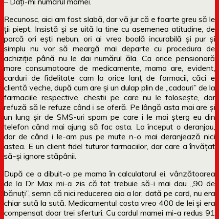
– Dați-mi numărul mamei.
Recunosc, aici am fost slabă, dar vă jur că e foarte greu să le
ții piept. Insistă și se uită la tine cu asemenea atitudine, de
parcă ori ești nebun, ori ai vreo boală incurabilă și pur și
simplu nu vor să meargă mai departe cu procedura de
achiziție până nu le dai numărul ăla. Ca orice pensionară
mare consumatoare de medicamente, mama are, evident,
carduri de fidelitate cam la orice lanț de farmacii, căci e
clientă veche, după cum are și un dulap plin de „cadouri” de la
farmaciile respective, chestii pe care nu le folosește, dar
refuză să le refuze când i se oferă. Pe lângă asta mai are și
un lung șir de SMS-uri spam pe care i le mai șterg eu din
telefon când mai ajung să fac asta. La început o deranjau,
dar de când i le-am pus pe mute n-o mai deranjează nici
astea. E un client fidel tuturor farmaciilor, dar care a învățat
să-și ignore stăpânii.
După ce a dibuit-o pe mama în calculatorul ei, vânzătoarea
de la Dr Max mi-a zis că tot trebuie să-i mai dau „90 de
bănuți”, semn că nici reducerea aia a lor, dată pe card, nu era
chiar sută la sută. Medicamentul costa vreo 400 de lei și era
compensat doar trei sferturi. Cu cardul mamei mi-a redus 91