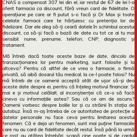
CNAS a compensat 307 lei din el, iar restul de 67 de lei l-a
oferit farmacia ca discount, fără vreun card de fidelitate. O
operațiune pe care ar fi putut s-o facă și Dr Max și toate
celelate farmacii care te hărțuiesc cu pretenția lor de
fidelizare. Dar ele aleg să-ți ceară datele în schimbul acestui
discount, ca să-și facă o bază de date cu tot ce ai tu mai
sensibil: nume, prenume, telefon, CNP, diagnostic și
tratament.
Mă întreb dacă toate aceste baze de date, dincolo de
tranzacționarea lor pentru marketing, sunt folosite și la
altceva? Pentru că altfel de ce vrea o farmacie, o firmă
privată, să aibă dosarul tău medical, la ce-l poate folosi? Nu
mă întreb de ce oamenii acceptă atât de ușor să-și dea
aceste date despre ei, pentru că înțeleg motivul financiar. Și
mai e și motivul celălalt, al inconștienței că ce-o să facă
cineva cu informațiile astea? Sau că ce am de ascuns?
Oamenii vorbesc despre bolile lor și cu străinii în stația de
autobuz. Însă m-aș întreba de ce autoritatea de protecție a
datelor personale nu face ceva pentru limitarea acestui
fenomen. Că e deja un fenomen, sunt mai puține farmaciile
care nu au card de fidelitate decât restul. Însă până la urmă
ce rost au atâtea întrebări, scapă cine poate și de cardul