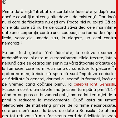
😉
Prima dată ești întrebat de cardul de fidelitate și după aia,
dacă e cazul, îți mai cer și alte dovezi de existență. Dar dacă
nu ai card de fidelitate nu ești om. Poate nici nu exiști. Că ce
om e ăla care să nu fie de acord să-și dea cele mai intime
date unei corporații, contra unui cadouaș sub formă de săpun
lichid, șervețele umede sau, la alegere, un ceai contra
hemoroizi?
Eu am fost găsită fără fidelitate, la câteva examene
întâmplătoare, și asta m-a transformat, zilele trecute, într-o
nebună care se ceartă din senin cu vânzătoarele drăguțe de
la farmacie, care nu mi-au mai urat sănătate la plecare. În
apărarea mea, trebuie să spun că sunt împotriva cardurilor
de fidelitate în general, dar mai cu seamă la farmacii, încă de
pe vremea când apăruse primul, la
celebrul lanț Sensiblu
.
Fusesem contra ani de zile, mă ținusem tare până prin 2017
când m-au prins cu buzunarul gol și am cedat tentației de a
primi o reducere la medicamente. După asta au urmat
telefoanele de marketing primite de la firme necunoscute,
care primiseră acces la baza de date a Sensiblu. De atunci
am tot refuzat să mai fac vreun card de fidelitate la vreo