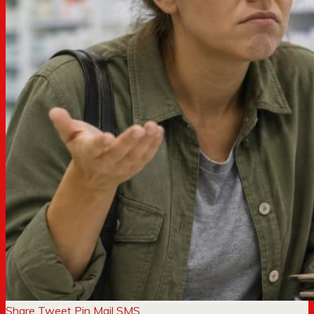
Share
Tweet
Pin
Mail
SMS