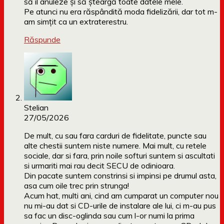
să îl anuleze și să șteargă toate datele mele.
Pe atunci nu era răspândită moda fidelizării, dar tot m-
am simțit ca un extraterestru.
Răspunde
Stelian
27/05/2026
De mult, cu sau fara carduri de fidelitate, puncte sau
alte chestii suntem niste numere. Mai mult, cu retele
sociale, dar si fara, prin noile softuri suntem si ascultati
si urmariti mai rau decit SECU de odinioara.
Din pacate suntem constrinsi si impinsi pe drumul asta,
asa cum oile trec prin strunga!
Acum hat, multi ani, cind am cumparat un computer nou
nu mi-au dat si CD-urile de instalare ale lui, ci m-au pus
sa fac un disc-oglinda sau cum l-or numi la prima