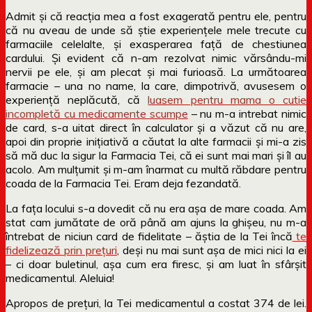
Admit și că reacția mea a fost exagerată pentru ele, pentru
că nu aveau de unde să știe experiențele mele trecute cu
farmaciile celelalte, și exasperarea față de chestiunea
cardului. Și evident că n-am rezolvat nimic vărsându-mi
nervii pe ele, și am plecat și mai furioasă. La următoarea
farmacie – una no name, la care, dimpotrivă, avusesem o
experiență neplăcută, că
luasem pentru mama o cutie
incompletă cu medicamente scumpe
– nu m-a intrebat nimic
de card, s-a uitat direct în calculator și a văzut că nu are,
apoi din proprie inițiativă a căutat la alte farmacii și mi-a zis
să mă duc la sigur la Farmacia Tei, că ei sunt mai mari și îl au
acolo. Am mulțumit și m-am înarmat cu multă răbdare pentru
coada de la Farmacia Tei. Eram deja fezandată.
La fața locului s-a dovedit că nu era așa de mare coada. Am
stat cam jumătate de oră până am ajuns la ghișeu, nu m-a
întrebat de niciun card de fidelitate – ăștia de la Tei încă
te
fidelizează prin prețuri
, deși nu mai sunt așa de mici nici la ei
– ci doar buletinul, așa cum era firesc, și am luat în sfârșit
medicamentul. Aleluia!
Apropos de prețuri, la Tei medicamentul a costat 374 de lei.