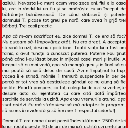
azilului. Nevasta i-a murit acum vreo zece ani, fiul e la casa
lui, are la rândul lui un fiu și se amărăște cu un început de
bătrânețe bolnăvicioasă. De când slăbiseră și puterile
domnului T., picase tot greul pe noră, care avea în grijă trei
bărbați. Trei copii practic.
Așa că m-am sacrificat eu
, zice domnul T.,
ce era să fac?
Nu puteam să-i împovărez atât. Nu era drept
. A acceptat
să vină la azil, deși nu-i pică bine. Toată viața lui a fost om
falnic, a avut funcții, a cunoscut puterea. Puterile l-au ținut
până când l-au lăsat brusc în mijlocul casei mari și inutile. A
început să nu mai vadă, apoi să meargă greu și în final să nu
mai poată să iasă deloc din casă. Azi e împuținat la trup,
vocea îi e stinsă, mâinile îi tremură suspendate în aer de
parcă ar tot vrea să gesticuleze gânduri ce nu ajung să fie
rostite. Poartă pampers, ca toți colegii lui de azil, și vorbește
despre asta cu lejeritatea cu care altă dată împărțea
sarcinile de serviciu la uzină.
Așa erau vremurile atunci, așa
sunt astăzi. Eu mă străduiesc să mă adaptez la program,
să nu ies în evidență și să îmi merit respectul celorlalți
.
Domnul T. are norocul unei pensii îndestulătoare. 2500 de lei
lunar, rodul a peste 40 de ani de muncă, achită azi prețul unui