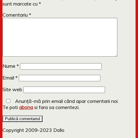
sunt marcate cu
*
Comentariu
*
Nume
*
Email
*
Site web
Anunță-mă prin email când apar comentarii noi.
Te poti
abona
si fara sa comentezi.
Copyright 2009-2023 Dollo