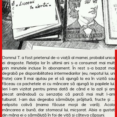
Domnul T. a fost prietenul de-o viață al mamei, probabil unica
ei dragoste. Relația lor în ultimii ani s-a consumat mai mult
prin minutele incluse în abonament. În rest s-a bazat mai
degrabă pe disponibilitatea intermediarilor (eu, nepotul lui, un
frate) care îl mai ajutau pe el să ajungă la ea în vizită sau
făceau ca pachetele ei cu mâncare să ajungă la papilele lui.
Ieri l-am vizitat pentru prima dată de când e la azil și am
plecat amândouă cu senzația că parcă mai mult l-am
tulburat. I-am dus degeaba sărmăluțe, prăjitură, fructe și …
nelipsita colivă (mama făcuse moșii de vară). Acolo
mâncarea e bună, dar stomacul lui, micșorat. Abia a gustat
din mâna ei o sărmăluță în foi de viță și câteva căpșuni.