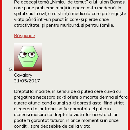
Pe aceeași temă „Nimicul de temut” a lui Julian Barnes,
care pune problema morţii în epoca asta modernă, la
spital sau la azil, cu o ştiinţă medicală care prelungeşte
viaţa până într-un punct în care-şi pierde orice
atractivitate, şi pentru muribund, şi pentru familie.
Răspunde
Cavalary
31/05/2017
Dreptul la moarte, in sensul de a putea cere cuiva cu
pregatirea necesara sa-ti ofere o moarte demna si fara
durere atunci cand ajungi sa-ti doresti asta, fiind strict
alegerea ta, ar trebui sa fie garantat cel putin in
aceeasi masura ca dreptul la viata. Iar acesta chiar
poate fi garantat tuturor, in orice moment si in orice
conditii, spre deosebire de cel la viata.