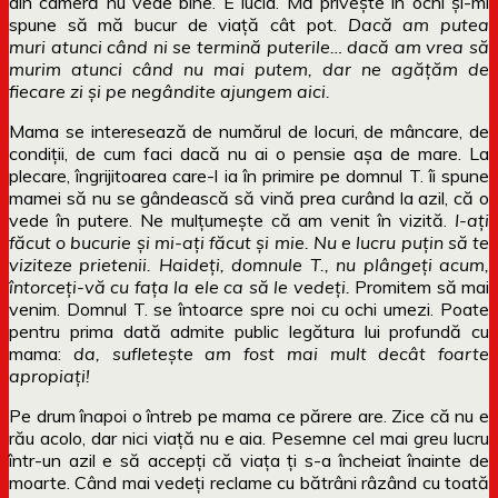
din cameră nu vede bine. E lucid. Mă privește în ochi și-mi
spune să mă bucur de viață cât pot.
Dacă am putea
muri atunci când ni se termină puterile… dacă am vrea să
murim atunci când nu mai putem, dar ne agățăm de
fiecare zi și pe negândite ajungem aici.
Mama se interesează de numărul de locuri, de mâncare, de
condiții, de cum faci dacă nu ai o pensie așa de mare. La
plecare, îngrijitoarea care-l ia în primire pe domnul T. îi spune
mamei să nu se gândească să vină prea curând la azil, că o
vede în putere. Ne mulțumește că am venit în vizită.
I-ați
făcut o bucurie și mi-ați făcut și mie. Nu e lucru puțin să te
viziteze prietenii. Haideți, domnule T., nu plângeți acum,
întorceți-vă cu fața la ele ca să le vedeți.
Promitem să mai
venim. Domnul T. se întoarce spre noi cu ochi umezi. Poate
pentru prima dată admite public legătura lui profundă cu
mama:
da, sufletește am fost mai mult decât foarte
apropiați!
Pe drum înapoi o întreb pe mama ce părere are. Zice că nu e
rău acolo, dar nici viață nu e aia. Pesemne cel mai greu lucru
într-un azil e să accepți că viața ți s-a încheiat înainte de
moarte. Când mai vedeți reclame cu bătrâni râzând cu toată