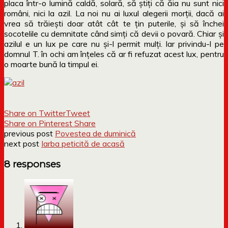
placa într-o lumină caldă, solară, să știți că ăia nu sunt nici
români, nici la azil. La noi nu ai luxul alegerii morții, dacă ai
vrea să trăiești doar atât cât te țin puterile, și să închei
socotelile cu demnitate când simți că devii o povară. Chiar și
azilul e un lux pe care nu și-l permit mulți. Iar privindu-l pe
domnul T. în ochi am înțeles că ar fi refuzat acest lux, pentru
o moarte bună la timpul ei.
Share on Twitter
Tweet
Share on Pinterest
Share
previous post
Povestea de duminică
next post
Iarba peticită de acasă
8 responses