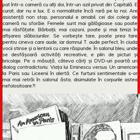
pat într-o cameră cu alți doi, într-un azil privat din Capitală. E
curat, dar nu e lux. E o normalitate încă rară pe la noi. Are
asistență non stop, personalul e amabil, cei doi colegi de
cameră nu sforăie. Femeile sunt mai gălăgioase sau poate
mai răsfățate. Bărbații, mai cazoni, poate și mai timizi în
afișarea slăbiciunilor. Se vorbește tare, poate prea tare
pentru cineva care aude, iar domnul T. aude perfect, în ciuda
vocii stinse și a lentorii cu care răspunde. În salonul bleu, unde
se desfășoară activități recreative, e plin de picturi și
bricolaje. Pe o măsuță, câteva cărți și DVD-uri poartă un
dialog contradictoriu: Viața lui Eminescu versus Un american
la Paris sau Liceenii în alertă. Ce furtuni sentimentale s-or
mai mai retrăi în salonul ăsta, disimulate în corpurile astea
nefolositoare?!