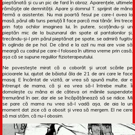
pieptănată și cu un pic de fard în obraz. Aparențele, ultimele
rămășițe ale demnității. Apare și domnul T. sprijinit de mâna
fermă a asistentei. Nu mai poartă fesul pe care-l avea la
masă, părul alb tuns periuță îl face parcă mai tânăr. Îmi trece
prin fața ochilor imaginea lui, în putere, scoțându-și un
pieptăn mic de la buzunarul din spate al pantalonilor și,
trecându-și-l prin părul pieptănat pe spate, se admiră fugitiv
în oglinda de pe hol. De când e la azil nu mai are voie să
meargă cu cadrul pe care-l folosea în ultima vreme prin casă,
așa că se supune regulilor fizioterapeutului.
Ne povestește mirat că a coborât și urcat scările pe
picioarele lui, ajutat de băiatul ăla de 21 de ani care le face
masaj. E încântat de vizită, ar vrea să spună multe, dar e
întrerupt de mama, că și ea vrea să-l întrebe multe. Îi
domolește cu mâna ei de câteva ori mâinile suspendate
tremurând în aer, dar ele se încăpățânează să se ridice. Mi
se pare că mama nu vrea să-l vadă așa, de aia la un
moment dat zice că a obosit și vrea să mergem. El ne cere
să mai stăm, că nu-l obosim.