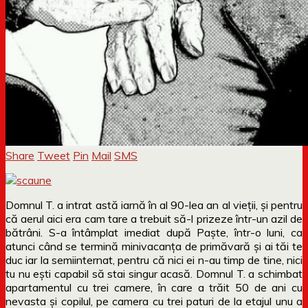
Share
Tweet
Pin
Mail
SMS
Domnul T. a intrat astă iarnă în al 90-lea an al vieții, și pentru
că aerul aici era cam tare a trebuit să-l prizeze într-un azil de
bătrâni. S-a întâmplat imediat după Paște, într-o luni, ca
atunci când se termină minivacanța de primăvară și ai tăi te
duc iar la semiinternat, pentru că nici ei n-au timp de tine, nici
tu nu ești capabil să stai singur acasă. Domnul T. a schimbat
apartamentul cu trei camere, în care a trăit 50 de ani cu
nevasta și copilul, pe camera cu trei paturi de la etajul unu a