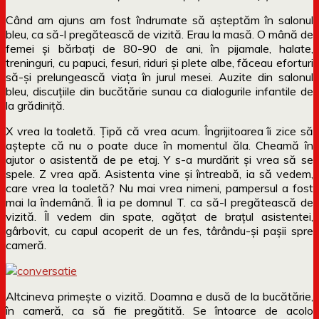
Când am ajuns am fost îndrumate să așteptăm în salonul
bleu, ca să-l pregătească de vizită. Erau la masă. O mână de
femei și bărbați de 80-90 de ani, în pijamale, halate,
treninguri, cu papuci, fesuri, riduri și plete albe, făceau eforturi
să-și prelungească viața în jurul mesei. Auzite din salonul
bleu, discuțiile din bucătărie sunau ca dialogurile infantile de
la grădiniță.
X vrea la toaletă. Țipă că vrea acum. Îngrijitoarea îi zice să
aștepte că nu o poate duce în momentul ăla. Cheamă în
ajutor o asistentă de pe etaj. Y s-a murdărit și vrea să se
spele. Z vrea apă. Asistenta vine și întreabă, ia să vedem,
care vrea la toaletă? Nu mai vrea nimeni, pampersul a fost
mai la îndemână. Îl ia pe domnul T. ca să-l pregătească de
vizită. Îl vedem din spate, agățat de brațul asistentei,
gârbovit, cu capul acoperit de un fes, târându-și pașii spre
cameră.
Altcineva primește o vizită. Doamna e dusă de la bucătărie,
în cameră, ca să fie pregătită. Se întoarce de acolo