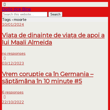
Dollo zice Bine
Tags › moarte
10/01/2024
Viața de dinainte de viața de apoi a
lui Maali Almeida
no responses
03/12/2023
Vrem corupție ca în Germania –
săptămâna în 10 minute #5
6 responses
22/10/2022