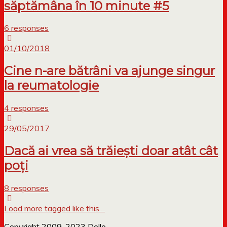
săptămâna în 10 minute #5
6 responses
01/10/2018
Cine n-are bătrâni va ajunge singur
la reumatologie
4 responses
29/05/2017
Dacă ai vrea să trăiești doar atât cât
poți
8 responses
Load more tagged like this…
Copyright 2009-2023 Dollo