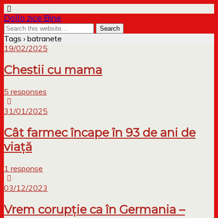
Dollo zice Bine
Tags › batranete
19/02/2025
Chestii cu mama
5 responses
31/01/2025
Cât farmec încape în 93 de ani de
viață
1 response
03/12/2023
Vrem corupție ca în Germania –