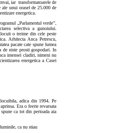
ramvai, iar transformatoarele de
 ale unui orasel de 25.000 de
ientizare energetica.
 programul „Parlamentul verde”,
ctarea selectiva a gunoiului.
locuit o treime din cele peste
ica. Arhitecta Anca Petrescu,
atatea pacate cate spune lumea
ta de niste prosti gospodari. In
faca imensei cladiri, nimeni nu
icientizarea energetica a Casei
ocuibila, adica din 1994. Pe
aprinsa. Era o feerie revarsata
, spune ca tot din perioada aia
luminile, ca nu stiau