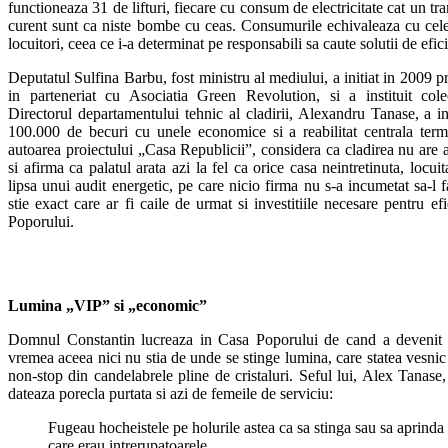
functioneaza 31 de lifturi, fiecare cu consum de electricitate cat un t
curent sunt ca niste bombe cu ceas. Consumurile echivaleaza cu cele
locuitori, ceea ce i-a determinat pe responsabili sa caute solutii de efic
Deputatul Sulfina Barbu, fost ministru al mediului, a initiat in 2009
in parteneriat cu Asociatia Green Revolution, si a instituit cole
Directorul departamentului tehnic al cladirii, Alexandru Tanase, a in
100.000 de becuri cu unele economice si a reabilitat centrala term
autoarea proiectului „Casa Republicii”, considera ca cladirea nu are 
si afirma ca palatul arata azi la fel ca orice casa neintretinuta, locui
lipsa unui audit energetic, pe care nicio firma nu s-a incumetat sa-l 
stie exact care ar fi caile de urmat si investitiile necesare pentru ef
Poporului.
Lumina „VIP” si „economic”
Domnul Constantin lucreaza in Casa Poporului de cand a devenit l
vremea aceea nici nu stia de unde se stinge lumina, care statea vesnic 
non-stop din candelabrele pline de cristaluri. Seful lui, Alex Tanase
dateaza porecla purtata si azi de femeile de serviciu:
Fugeau hocheistele pe holurile astea ca sa stinga sau sa aprinda 
care erau intrerupatoarele