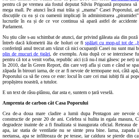
pentru că pe vremea aia fostul deputat Silviu Prigoană propunea să f
mega mall. Pe atunci încă mai trăia și „mama” Casei Poporului, arh
discuțiile cu ea și cu oamenii implicați în administrarea „piramide
lucrurile în ea și de ce vor continua să apară astfel de accidente
Parlament.
Nu știu câte s-au schimbat de atunci, dar privind găleata aia din poz
întreb dacă kilometrii ăia de holuri or fi
spălați cu mop-ul tot de „h
conferință anul trecut am văzut că nici ocupanții Casei nu sunt mai b
plin de mucuri de țigări
, de exemplu. Asta după ce se interzisese fu
pentru că tot a venit vorba, republic aici (că nu-l mai găsesc pe net) u
în 2010, dar în Green Report, din care veți afla și cum e când se spa
zăpada în birouri iarna, de ce ar fi nevoie de termopane noi, câtă ap
Poporului ca să fie ceea ce este: locul în care cei mai iubiți fii ai p
propășirea noastră, a tutulor.
E un text de râsu-plânsu, dar asta e, suntem o țară veselă.
Amprenta de carbon cât Casa Poporului
Cea de-a doua mare cladire a lumii dupa Pentagon are nevoie de 
constructie de peste 20 de ani. Celebra si hulita in egala masura, 
degradeze inainte de a fi finalizata si inaugurata oficial. Reteaua d
apa, iar statia de ventilatie nu se simte prea bine. Iarna, zapada i
neetansa, apa se infiltreaza de pe terase, iar caldura se pierde din ca