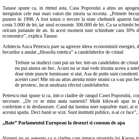
Tanase spune ca, in ritmul asta, Casa Poporului a atins un apog
inregistrat cele mai mari valori din istoria sa recenta. „Primele bec
punem in 1998. A fost totusi o trecere la niste cheltuieli aparent fa
costa 5.000 de lei, iar unul economic 300.000 de lei. Ca sa schimbi bec
oricum jumatate de an. In acest moment sunt schimbate cam 30% di
economice”, explica Tanase.
Arhitecta Anca Petrescu pare sa agreeze ideea economisirii energiei, 
becurilor a anulat „filosofia estetica” a candelabrelor de cristal:
Trebuie sa studiezi cum pui un bec intr-un candelabru de cristal 
nu pui aiurea un bec. Acum nu se mai vede irizatia aceea a sutelo
doar niste puncte luminoase si atat. Asa de putin sunt constienti 
acestei case! Mie mi-au atras atentia nistre straini ca s-au pus be
de prostesc, incat anuleaza efectul candelabrelor.
Petrescu mai spune si ca, intr-o cladire de rangul Casei Poporului, c
necesare. „De ce se mira atata oamenii? Multi kilowati apar in p
conferinte e in desfasurare. Cand dai lumina unei suprafete mari, ai si
acestui spatiu. Deci banii se scot. Sunt institutii publice, n-ai ce face”
„Bate” Parlamentul European la deseuri si consum de apa
Nimeni nu se asteapta ca o cladire care intrece piramida lui Keops 