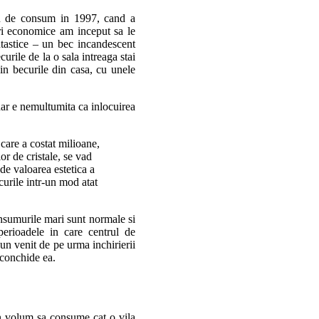
eu de consum in 1997, cand a
uri economice am inceput sa le
ntastice – un bec incandescent
urile de la o sala intreaga stai
n becurile din casa, cu unele
dar e nemultumita ca inlocuirea
care a costat milioane,
r de cristale, se vad
de valoarea estetica a
curile intr-un mod atat
onsumurile mari sunt normale si
erioadele in care centrul de
 un venit de pe urma inchirierii
, conchide ea.
in volum sa consume cat o vila