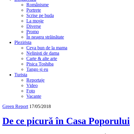
Românisme
Portrete
Scrise pe buda
La moșie
Diverse
Promo
În neagra străinătate
Plezirista
Ceva bun de la mama
Nelinisti de dama
Carte & alte arte
Pisica Toshiba
Tango și eu
Turista
Reportaje
Video
Foto
Vacante
Green Report
17/05/2018
De ce picură în Casa Poporului