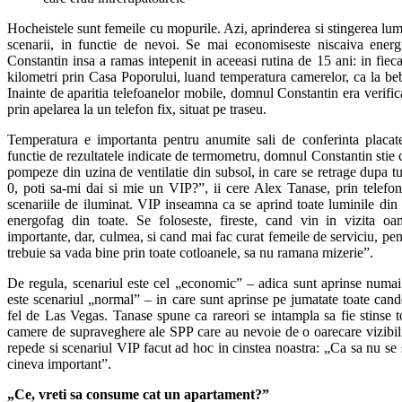
Hocheistele sunt femeile cu mopurile. Azi, aprinderea si stingerea lum
scenarii, in functie de nevoi. Se mai economiseste niscaiva ener
Constantin insa a ramas intepenit in aceeasi rutina de 15 ani: in fiec
kilometri prin Casa Poporului, luand temperatura camerelor, ca la bebe
Inainte de aparitia telefoanelor mobile, domnul Constantin era verifica
prin apelarea la un telefon fix, situat pe traseu.
Temperatura e importanta pentru anumite sali de conferinta placat
functie de rezultatele indicate de termometru, domnul Constantin stie c
pompeze din uzina de ventilatie din subsol, in care se retrage dupa t
0, poti sa-mi dai si mie un VIP?”, ii cere Alex Tanase, prin telefo
scenariile de iluminat. VIP inseamna ca se aprind toate luminile din
energofag din toate. Se foloseste, fireste, cand vin in vizita o
importante, dar, culmea, si cand mai fac curat femeile de serviciu, pe
trebuie sa vada bine prin toate cotloanele, sa nu ramana mizerie”.
De regula, scenariul este cel „economic” – adica sunt aprinse numai
este scenariul „normal” – in care sunt aprinse pe jumatate toate cand
fel de Las Vegas. Tanase spune ca rareori se intampla sa fie stinse t
camere de supraveghere ale SPP care au nevoie de o oarecare vizibili
repede si scenariul VIP facut ad hoc in cinstea noastra: „Ca sa nu se s
cineva important”.
„Ce, vreti sa consume cat un apartament?”