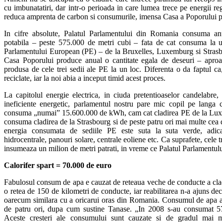
cu imbunatatiri, dar intr-o perioada in care lumea trece pe energii re
reduca amprenta de carbon si consumurile, imensa Casa a Poporului p
In cifre absolute, Palatul Parlamentului din Romania consuma an
potabila – peste 575.000 de metri cubi – fata de cat consuma la un 
Parlamentului European (PE) – de la Bruxelles, Luxemburg si Stras
Casa Poporului produce anual o cantitate egala de deseuri – apro
produsa de cele trei sedii ale PE la un loc. Diferenta o da faptul c
reciclate, iar la noi abia a inceput timid acest proces.
La capitolul energie electrica, in ciuda pretentioaselor candelabre, a 
ineficiente energetic, parlamentul nostru pare mic copil pe langa c
consuma „numai” 15.600.000 de kWh, cam cat cladirea PE de la Lux
consuma cladirea de la Strasbourg si de peste patru ori mai multe cea d
energia consumata de sediile PE este suta la suta verde, adi
hidrocentrale, panouri solare, centrale eoliene etc. Ca suprafete, cele tr
insumeaza un milion de metri patrati, in vreme ce Palatul Parlamentul
Calorifer spart = 70.000 de euro
Fabulosul consum de apa e cauzat de reteaua veche de conducte a cladi
o retea de 150 de kilometri de conducte, iar reabilitarea n-a ajuns dec
oarecum similara cu a oricarui oras din Romania. Consumul de apa 
de patru ori, dupa cum sustine Tanase. „In 2008 s-au consumat 5
Aceste cresteri ale consumului sunt cauzate si de gradul mai m