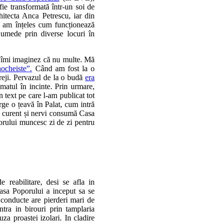
ie transformată într-un soi de
itecta Anca Petrescu, iar din
i” am înțeles cum funcționează
 umede prin diverse locuri în
ă îmi imaginez că nu multe. Mă
ocheiste”.
Când am fost la o
reji. Pervazul de la o budă
era
matul în incinte. Prin urmare,
n text pe care l-am publicat tot
rge o țeavă în Palat, cum intră
ă, curent și nervi consumă Casa
oporului muncesc zi de zi pentru
reabilitare, desi se afla in
Casa Poporului a inceput sa se
e conducte are pierderi mari de
ntra in birouri prin tamplaria
uza proastei izolari. In cladire