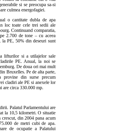
generabile si se preocupa sa-si
are culmea energofagiei.
ual o cantitate dubla de apa
loc toate cele trei sedii ale
bourg. Continuand comparatia,
ape 2.700 de tone – cu aceea
a, la PE, 50% din deseuri sunt
lifturilor si a utilajelor sale
ladirile PE. Anual, la noi se
emburg. De doua ori mai mult
in Bruxelles. Pe de alta parte,
ca provine din surse precum
ei cladiri ale PE si anexele lor
ui are circa 330.000 mp.
rii. Palatul Parlamentului are
at la 10,5 kilometri. O situatie
a crescut, din 2004 pana acum
75.000 de metri cubi de apa.
are de ocupatie a Palatului