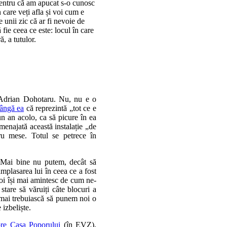
Pentru că am apucat s-o cunosc
 care veți afla și voi cum e
 unii zic că ar fi nevoie de
ie ceea ce este: locul în care
, a tutulor.
 Adrian Dohotaru. Nu, nu e o
lângă ea
că reprezintă „tot ce e
 un an acolo, ca să picure în ea
menajată această instalație „de
ru mese. Totul se petrece în
 Mai bine nu putem, decât să
amplasarea lui în ceea ce a fost
voi își mai amintesc de cum ne-
stare să văruiți câte blocuri a
 mai trebuiască să punem noi o
izbeliște.
pre Casa Poporului
(în EVZ),