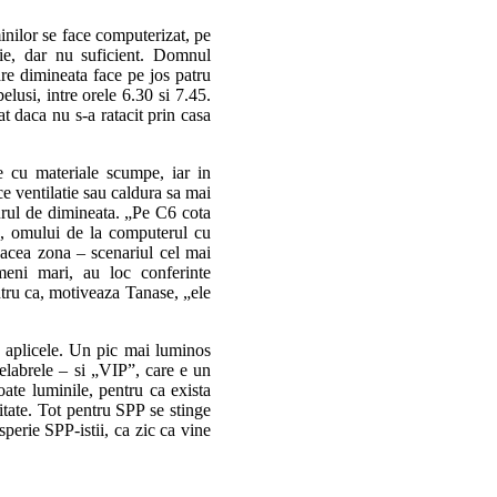
inilor se face computerizat, pe
gie, dar nu suficient. Domnul
are dimineata face pe jos patru
lusi, intre orele 6.30 si 7.45.
t daca nu s-a ratacit prin casa
e cu materiale scumpe, iar in
e ventilatie sau caldura sa mai
urul de dimineata. „Pe C6 cota
n, omului de la computerul cu
 acea zona – scenariul cel mai
ameni mari, au loc conferinte
ntru ca, motiveaza Tanase, „ele
 aplicele. Un pic mai luminos
elabrele – si „VIP”, care e un
oate luminile, pentru ca exista
tate. Tot pentru SPP se stinge
perie SPP-istii, ca zic ca vine