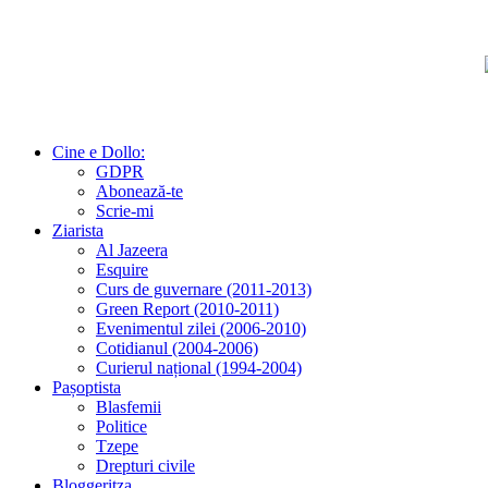
Cine e Dollo:
GDPR
Abonează-te
Scrie-mi
Ziarista
Al Jazeera
Esquire
Curs de guvernare (2011-2013)
Green Report (2010-2011)
Evenimentul zilei (2006-2010)
Cotidianul (2004-2006)
Curierul național (1994-2004)
Pașoptista
Blasfemii
Politice
Tzepe
Drepturi civile
Bloggeritza