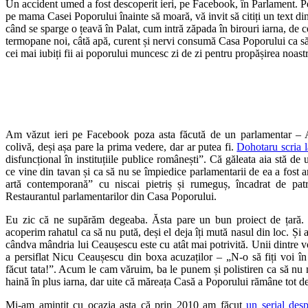
Un accident umed a fost descoperit ieri, pe Facebook, în Parlament. 
pe mama Casei Poporului înainte să moară, vă invit să citiți un text din
când se sparge o țeavă în Palat, cum intră zăpada în birouri iarna, de ce
termopane noi, câtă apă, curent și nervi consumă Casa Poporului ca să f
cei mai iubiți fii ai poporului muncesc zi de zi pentru propășirea noastră
Am văzut ieri pe Facebook poza asta făcută de un parlamentar –
colivă, deși așa pare la prima vedere, dar ar putea fi.
Dohotaru scria 
disfuncțional în instituțiile publice românești”. Că găleata aia stă de
ce vine din tavan și ca să nu se împiedice parlamentarii de ea a fost a
artă contemporană” cu niscai pietriș și rumeguș, încadrat de pat
Restaurantul parlamentarilor din Casa Poporului.
Eu zic că ne supărăm degeaba. Ăsta pare un bun proiect de țară.
acoperim rahatul ca să nu pută, deși el deja îți mută nasul din loc. Și 
cândva mândria lui Ceaușescu este cu atât mai potrivită. Unii dintre 
a persiflat Nicu Ceaușescu din boxa acuzaților – „N-o să fiți voi în 
făcut tata!”. Acum le cam văruim, ba le punem și polistiren ca să nu
haină în plus iarna, dar uite că măreața Casă a Poporului rămâne tot de 
Mi-am amintit cu ocazia asta că prin 2010 am făcut
un serial des