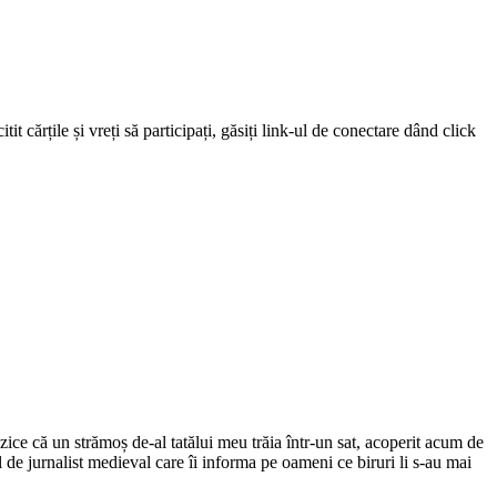
 cărțile și vreți să participați, găsiți link-ul de conectare dând click
ce că un strămoș de-al tatălui meu trăia într-un sat, acoperit acum de
el de jurnalist medieval care îi informa pe oameni ce biruri li s-au mai