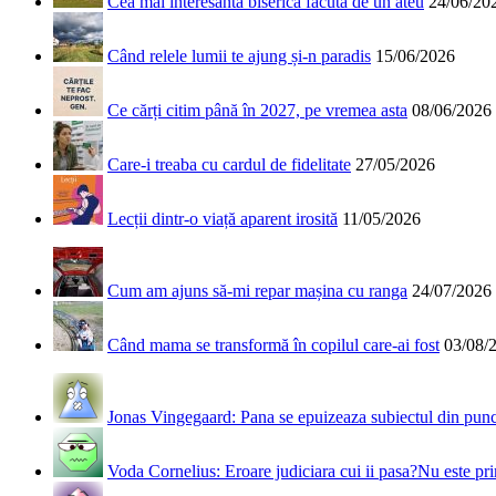
Cea mai interesantă biserică făcută de un ateu
24/06/20
Când relele lumii te ajung și-n paradis
15/06/2026
Ce cărți citim până în 2027, pe vremea asta
08/06/2026
Care-i treaba cu cardul de fidelitate
27/05/2026
Lecții dintr-o viață aparent irosită
11/05/2026
Cum am ajuns să-mi repar mașina cu ranga
24/07/2026
Când mama se transformă în copilul care-ai fost
03/08/
Jonas Vingegaard: Pana se epuizeaza subiectul din punct
Voda Cornelius: Eroare judiciara cui ii pasa?Nu este prim