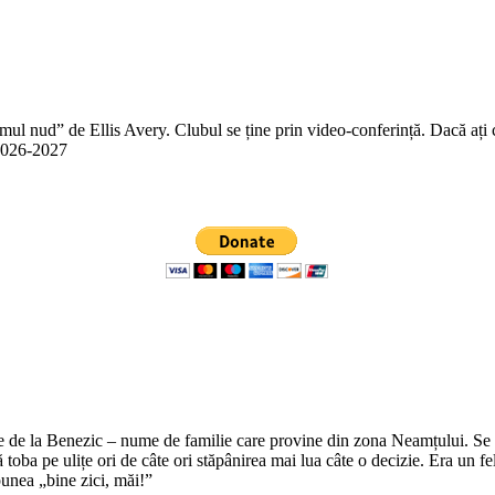
 nud” de Ellis Avery. Clubul se ține prin video-conferință. Dacă ați citit
n 2026-2027
e de la Benezic – nume de familie care provine din zona Neamțului. Se zi
tă toba pe ulițe ori de câte ori stăpânirea mai lua câte o decizie. Era un f
punea „bine zici, măi!”