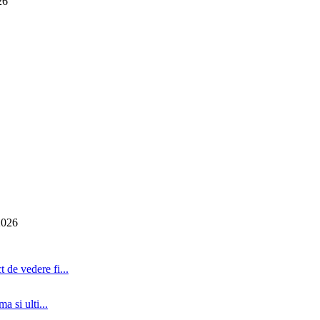
26
2026
 de vedere fi...
a si ulti...