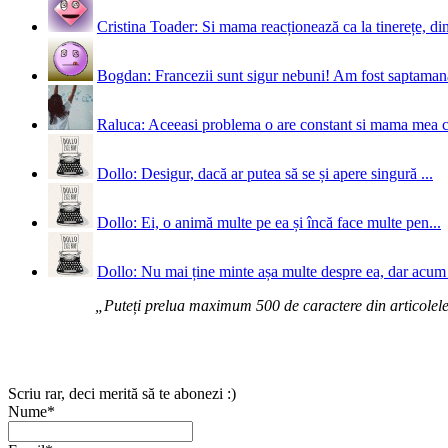
Cristina Toader: Si mama reacționează ca la tinerețe, din
Bogdan: Francezii sunt sigur nebuni! Am fost saptamana 
Raluca: Aceeasi problema o are constant si mama mea 
Dollo: Desigur, dacă ar putea să se și apere singură ...
Dollo: Ei, o animă multe pe ea și încă face multe pen...
Dollo: Nu mai ține minte așa multe despre ea, dar acum 
„Puteți prelua maximum 500 de caractere din articolele d
Scriu rar, deci merită să te abonezi :)
Nume*