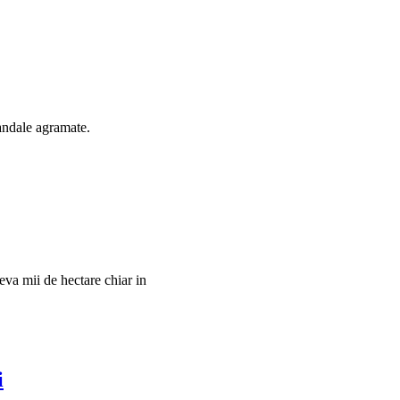
andale agramate.
va mii de hectare chiar in
i