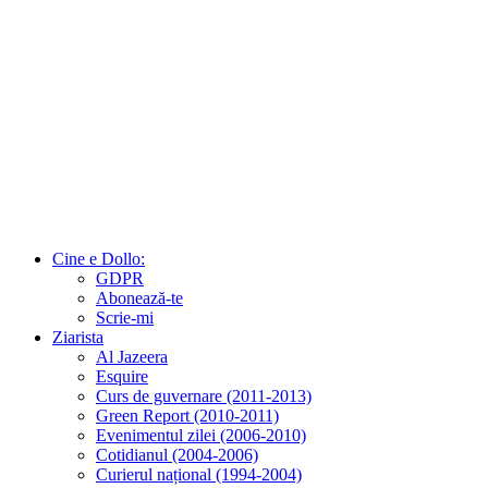
Cine e Dollo:
GDPR
Abonează-te
Scrie-mi
Ziarista
Al Jazeera
Esquire
Curs de guvernare (2011-2013)
Green Report (2010-2011)
Evenimentul zilei (2006-2010)
Cotidianul (2004-2006)
Curierul național (1994-2004)