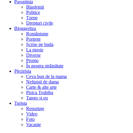
Pașoptista
Blasfemii
Politice
Tzepe
Drepturi civile
Bloggeritza
Românisme
Portrete
Scrise pe buda
La moșie
Diverse
Promo
În neagra străinătate
Plezirista
Ceva bun de la mama
Nelinisti de dama
Carte & alte arte
Pisica Toshiba
Tango și eu
Turista
Reportaje
Video
Foto
Vacante