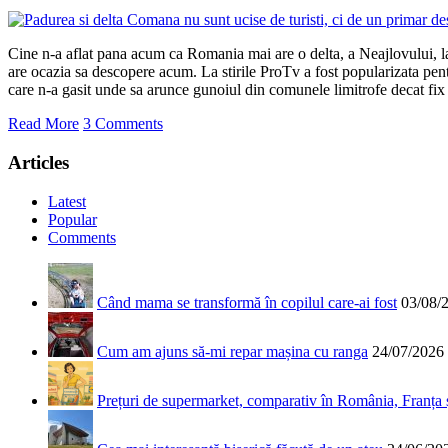
Cine n-a aflat pana acum ca Romania mai are o delta, a Neajlovului, 
are ocazia sa descopere acum. La stirile ProTv a fost popularizata pen
care n-a gasit unde sa arunce gunoiul din comunele limitrofe decat fix i
Read More
3 Comments
Articles
Latest
Popular
Comments
Când mama se transformă în copilul care-ai fost
03/08/
Cum am ajuns să-mi repar mașina cu ranga
24/07/2026
Prețuri de supermarket, comparativ în România, Franța