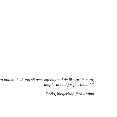
u mai mult vă rog să accesați butonul de like-uri în euro,
amplasat mai jos pe coloană”
Dollo, blogerizdă fără arginți