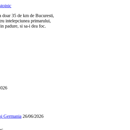
la doar 35 de km de Bucuresti,
tru intelepciunea primarului,
n padure, si sa-i dea foc.
2026
 și Germania
26/06/2026