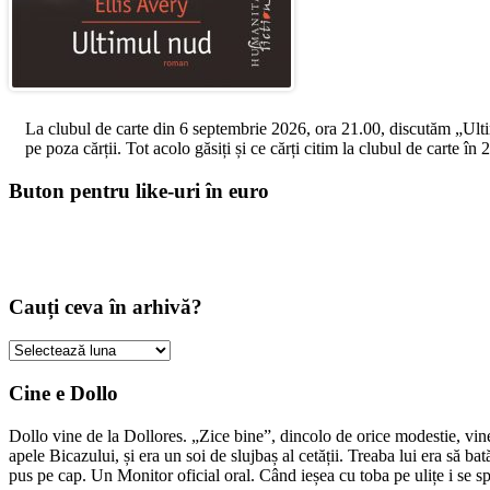
La clubul de carte din 6 septembrie 2026, ora 21.00, discutăm „Ultimul
pe poza cărții. Tot acolo găsiți și ce cărți citim la clubul de carte î
Buton pentru like-uri în euro
Cauți ceva în arhivă?
Cauți
ceva
în
Cine e Dollo
arhivă?
Dollo vine de la Dollores. „Zice bine”, dincolo de orice modestie, vin
apele Bicazului, și era un soi de slujbaș al cetății. Treaba lui era să ba
pus pe cap. Un Monitor oficial oral. Când ieșea cu toba pe ulițe i se s