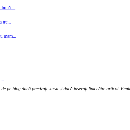
 bună ...
tre...
cu mam...
...
e pe blog dacă precizați sursa și dacă inserați link către articol. Pentr