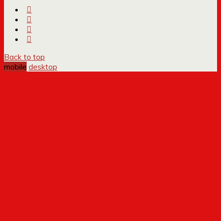
Back to top
mobile
desktop