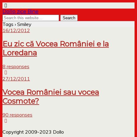
Dollo zice Bine
Tags › Smiley
16/12/2012
Eu zic că Vocea României e la
Loredana
8 responses
27/12/2011
Vocea României sau vocea
Cosmote?
90 responses
Copyright 2009-2023 Dollo