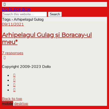
Dollo zice Bine
Tags › Arhipelagul Gulag
09/11/2021
Arhipelagul Gulag și Boracay-ul
meu*
7 responses
Copyright 2009-2023 Dollo
Back to top
mobile
desktop