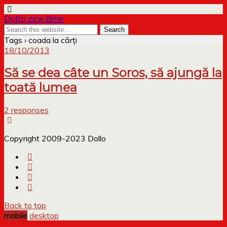
Dollo zice Bine
Tags › coada la cărți
18/10/2013
Să se dea câte un Soros, să ajungă la
toată lumea
2 responses
Copyright 2009-2023 Dollo
Back to top
mobile
desktop