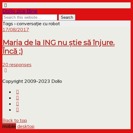
Dollo zice Bine
Tags › conversație cu robot
17/08/2017
Maria de la ING nu știe să înjure.
Încă ;)
20 responses
Copyright 2009-2023 Dollo
Back to top
mobile
desktop