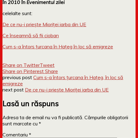
în 2010 în Evenimentul zilei
celelalte sunt:
De ce nu-i priește Mioriței iarba din UE
Ce înseamnă să fii cioban
Cum s-a întors țurcana în Hațeg în loc să emigreze
Share on Twitter
Tweet
Share on Pinterest
Share
previous post
Cum s-a întors ţurcana în Haţeg, în loc să
emigreze
next post
De ce nu-i prieşte Mioriţei iarba din UE
Lasă un răspuns
Adresa ta de email nu va fi publicată.
Câmpurile obligatorii
sunt marcate cu
*
Comentariu
*