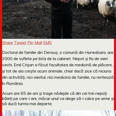
Share
Tweet
Pin
Mail
SMS
Doctorul de familie din Densuş, o comună din Hunedoara, are
2000 de suflete pe lista de la cabinet. Nepot şi fiu de oieri
vechi, Emil Crişan a făcut facultatea de medicină de plăcere,
şi tot de aia creşte acum animale, chiar dacă zice că niciuna
din activităţi, nici oieritul, nici medicina de familie, nu rentează
în România.
Acum are 65 de ani şi trage nădejde că din cei trei nepoţi
băieţi pe care-i are, măcar unul va alege să-i calce pe urme şi
să ducă turma mai departe.