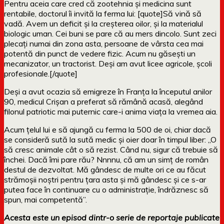
Pentru aceia care cred că zootehnia şi medicina sunt
rentabile, doctorul îi invită la ferma lui: [quote]Să vină să
vadă. Avem un deficit şi la creşterea oilor, şi la materialul
biologic uman. Cei buni se pare că au mers dincolo. Sunt zeci
plecaţi numai din zona asta, persoane de vârsta cea mai
potentă din punct de vedere fizic. Acum nu găsești un
mecanizator, un tractorist. Deşi am avut licee agricole, şcoli
profesionale.[/quote]
Deşi a avut ocazia să emigreze în Franţa la începutul anilor
90, medicul Crişan a preferat să rămână acasă, alegând
filonul patriotic mai puternic care-i anima viaţa la vremea aia.
Acum ţelul lui e să ajungă cu ferma la 500 de oi, chiar dacă
se consideră sută la sută medic şi oier doar în timpul liber: „O
să cresc animale cât o să rezist. Când nu, sigur că trebuie să
închei. Dacă îmi pare rău? Nnnnu, că am un simţ de român
destul de dezvoltat. Mă gândesc de multe ori ce au făcut
strămoşii noştri pentru ţara asta şi mă gândesc şi ce s-ar
putea face în continuare cu o administraţie, îndrăznesc să
spun, mai competentă”.
Acesta este un episod dintr-o serie de reportaje publicate