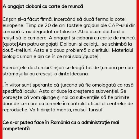
A angajat ciobani cu carte de muncă
Crişan şi-a făcut firmă, încercând să ducă ferma la cote
europene. Timp de 20 de ani fostele grajduri ale CAP-ului din
comună s-au degradat nefolosite. Abia acum doctorul a
reuşit să le cumpere. A angajat şi ciobanii cu carte de muncă:
[quote]Am patru angajaţi. Doi buni şi ceilalţi… se schimbă la
două-trei luni. Asta e a doua problemă a oieritului. Materialul
biologic uman e din ce în ce mai slab[/quote] .
Speranţele doctorului Crişan se leagă tot de ţurcana pe care
strămoşii lui au crescut-o dintotdeauna.
„În viitor sunt speranţe că ţurcana să fie omologată ca rasă
specifică locului. Asta ar duce la creşterea subvenţiei. Se
vorbeşte că vom ajunge şi noi ca subvenţiile să fie primite
doar de cei care au turmele în controlul oficial al centrelor de
reproducţie. Va fi dirijată monta, mulsul, tunsul”.
Ce s-ar putea face în România cu o administraţie mai
competentă