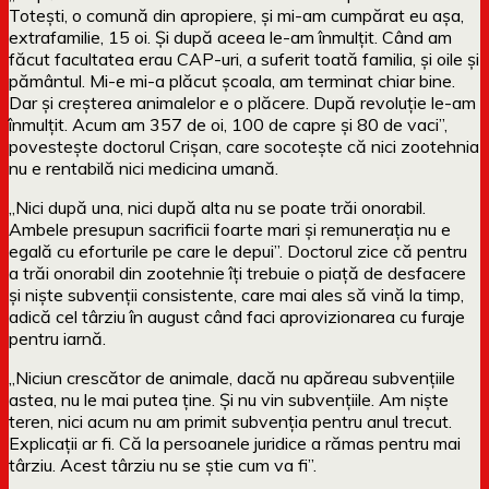
Toteşti, o comună din apropiere, şi mi-am cumpărat eu aşa,
extrafamilie, 15 oi. Şi după aceea le-am înmulţit. Când am
făcut facultatea erau CAP-uri, a suferit toată familia, şi oile şi
pământul. Mi-e mi-a plăcut şcoala, am terminat chiar bine.
Dar şi creşterea animalelor e o plăcere. După revoluţie le-am
înmulţit. Acum am 357 de oi, 100 de capre şi 80 de vaci”,
povesteşte doctorul Crişan, care socoteşte că nici zootehnia
nu e rentabilă nici medicina umană.
„Nici după una, nici după alta nu se poate trăi onorabil.
Ambele presupun sacrificii foarte mari şi remuneraţia nu e
egală cu eforturile pe care le depui”. Doctorul zice că pentru
a trăi onorabil din zootehnie îţi trebuie o piaţă de desfacere
şi nişte subvenţii consistente, care mai ales să vină la timp,
adică cel târziu în august când faci aprovizionarea cu furaje
pentru iarnă.
„Niciun crescător de animale, dacă nu apăreau subvenţiile
astea, nu le mai putea ţine. Şi nu vin subvenţiile. Am nişte
teren, nici acum nu am primit subvenţia pentru anul trecut.
Explicaţii ar fi. Că la persoanele juridice a rămas pentru mai
târziu. Acest târziu nu se ştie cum va fi”.