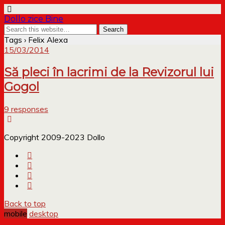
Dollo zice Bine
Tags › Felix Alexa
15/03/2014
Să pleci în lacrimi de la Revizorul lui
Gogol
9 responses
Copyright 2009-2023 Dollo
Back to top
mobile
desktop