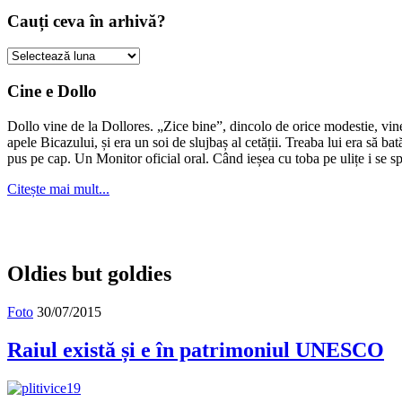
Cauți ceva în arhivă?
Cauți
ceva
în
Cine e Dollo
arhivă?
Dollo vine de la Dollores. „Zice bine”, dincolo de orice modestie, vin
apele Bicazului, și era un soi de slujbaș al cetății. Treaba lui era să ba
pus pe cap. Un Monitor oficial oral. Când ieșea cu toba pe ulițe i se s
Citește mai mult...
Oldies but goldies
Foto
30/07/2015
Raiul există și e în patrimoniul UNESCO