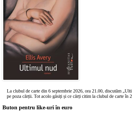
La clubul de carte din 6 septembrie 2026, ora 21.00, discutăm „Ultimul
pe poza cărții. Tot acolo găsiți și ce cărți citim la clubul de carte î
Buton pentru like-uri în euro