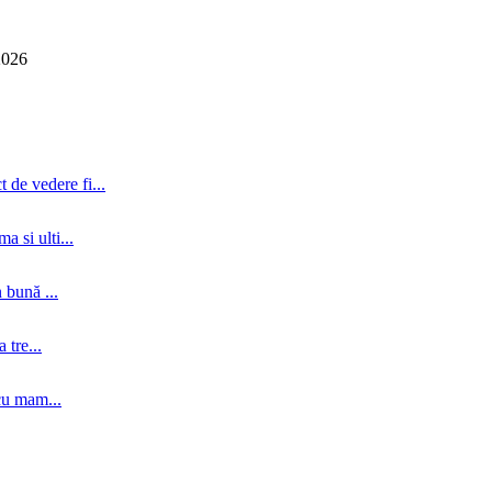
2026
 de vedere fi...
a si ulti...
 bună ...
tre...
cu mam...