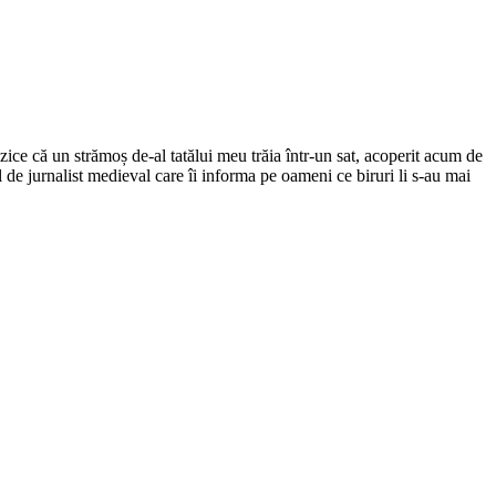
ce că un strămoș de-al tatălui meu trăia într-un sat, acoperit acum de
el de jurnalist medieval care îi informa pe oameni ce biruri li s-au mai