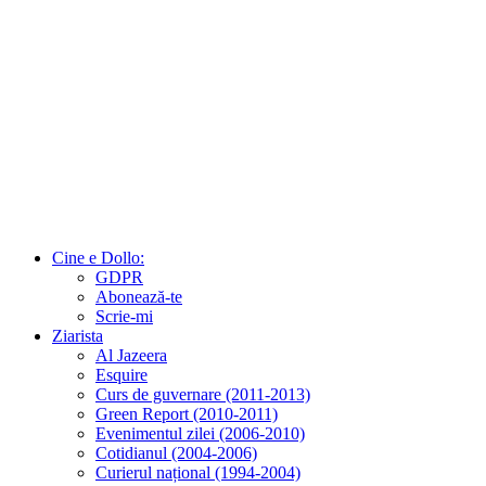
Cine e Dollo:
GDPR
Abonează-te
Scrie-mi
Ziarista
Al Jazeera
Esquire
Curs de guvernare (2011-2013)
Green Report (2010-2011)
Evenimentul zilei (2006-2010)
Cotidianul (2004-2006)
Curierul național (1994-2004)