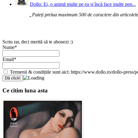
Dollo: Ei, o animă multe pe ea și încă face multe pen...
„Puteți prelua maximum 500 de caractere din articolele d
Scriu rar, deci merită să te abonezi :)
Nume*
Email*
Termenii & condițiile sunt aici: https://www.dollo.ro/dollo-press/pol
Ce citim luna asta