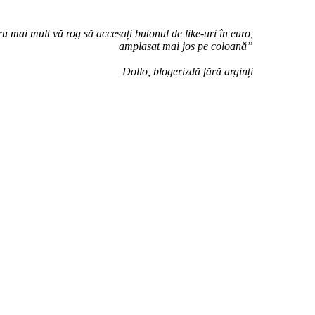
u mai mult vă rog să accesați butonul de like-uri în euro,
amplasat mai jos pe coloană”
Dollo, blogerizdă fără arginți