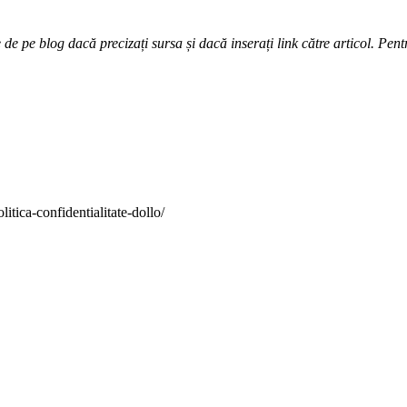
e pe blog dacă precizați sursa și dacă inserați link către articol. Pentr
itica-confidentialitate-dollo/