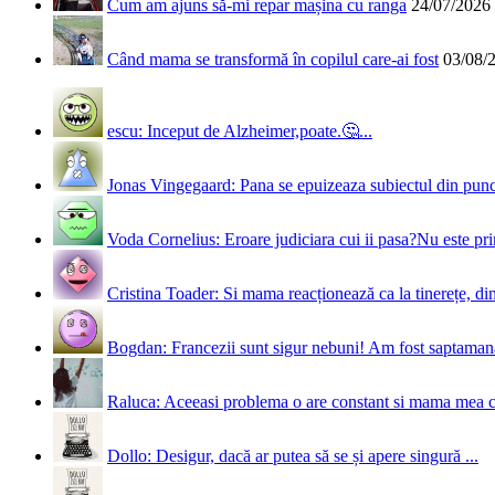
Cum am ajuns să-mi repar mașina cu ranga
24/07/2026
Când mama se transformă în copilul care-ai fost
03/08/
escu: Inceput de Alzheimer,poate.🤔...
Jonas Vingegaard: Pana se epuizeaza subiectul din punct
Voda Cornelius: Eroare judiciara cui ii pasa?Nu este prim
Cristina Toader: Si mama reacționează ca la tinerețe, din
Bogdan: Francezii sunt sigur nebuni! Am fost saptamana 
Raluca: Aceeasi problema o are constant si mama mea 
Dollo: Desigur, dacă ar putea să se și apere singură ...