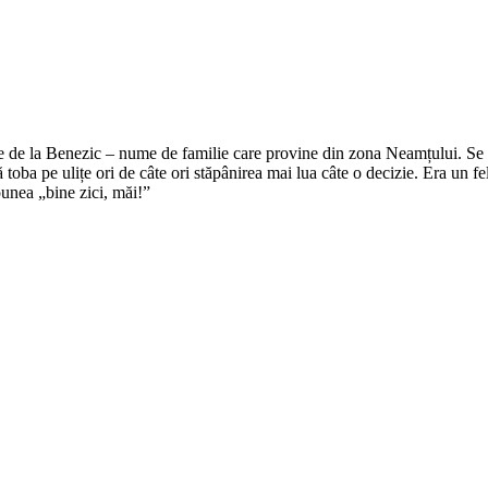
e de la Benezic – nume de familie care provine din zona Neamțului. Se zi
tă toba pe ulițe ori de câte ori stăpânirea mai lua câte o decizie. Era un f
punea „bine zici, măi!”