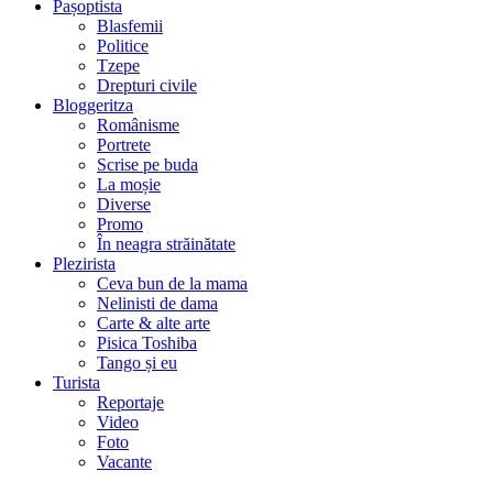
Pașoptista
Blasfemii
Politice
Tzepe
Drepturi civile
Bloggeritza
Românisme
Portrete
Scrise pe buda
La moșie
Diverse
Promo
În neagra străinătate
Plezirista
Ceva bun de la mama
Nelinisti de dama
Carte & alte arte
Pisica Toshiba
Tango și eu
Turista
Reportaje
Video
Foto
Vacante