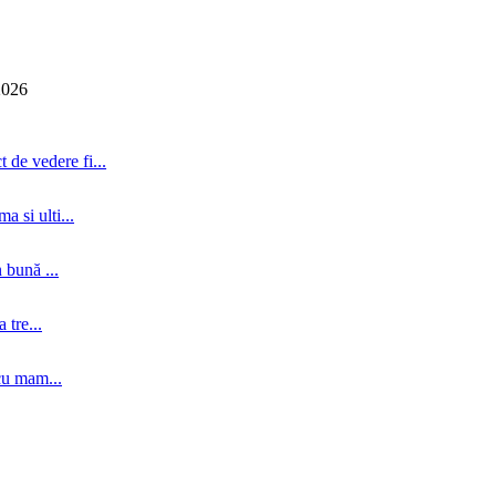
2026
 de vedere fi...
a si ulti...
 bună ...
tre...
cu mam...