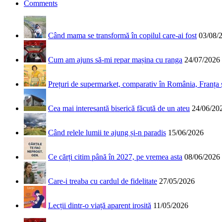
Comments
Când mama se transformă în copilul care-ai fost
03/08/
Cum am ajuns să-mi repar mașina cu ranga
24/07/2026
Prețuri de supermarket, comparativ în România, Franța
Cea mai interesantă biserică făcută de un ateu
24/06/20
Când relele lumii te ajung și-n paradis
15/06/2026
Ce cărți citim până în 2027, pe vremea asta
08/06/2026
Care-i treaba cu cardul de fidelitate
27/05/2026
Lecții dintr-o viață aparent irosită
11/05/2026