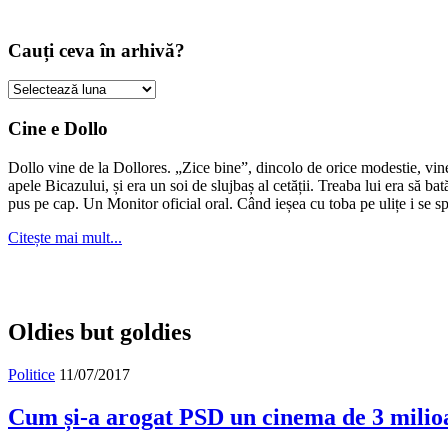
Cauți ceva în arhivă?
Cauți
ceva
în
Cine e Dollo
arhivă?
Dollo vine de la Dollores. „Zice bine”, dincolo de orice modestie, vin
apele Bicazului, și era un soi de slujbaș al cetății. Treaba lui era să ba
pus pe cap. Un Monitor oficial oral. Când ieșea cu toba pe ulițe i se s
Citește mai mult...
Oldies but goldies
Politice
11/07/2017
Cum și-a arogat PSD un cinema de 3 milioa