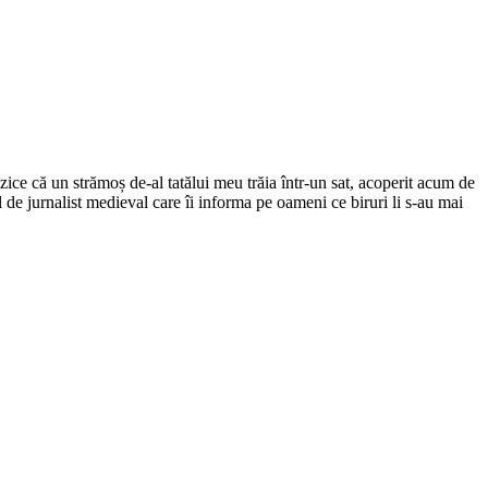
ce că un strămoș de-al tatălui meu trăia într-un sat, acoperit acum de
el de jurnalist medieval care îi informa pe oameni ce biruri li s-au mai