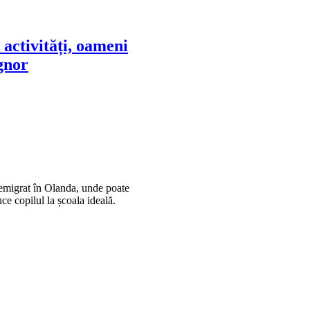
activități, oameni
ignor
emigrat în Olanda, unde poate
uce copilul la școala ideală.