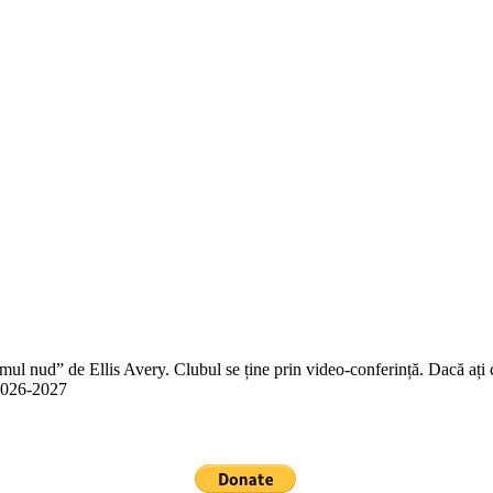
 nud” de Ellis Avery. Clubul se ține prin video-conferință. Dacă ați citit
n 2026-2027