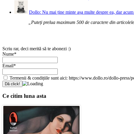
Dollo: Nu mai ține minte așa multe despre ea, dar acum 
„Puteți prelua maximum 500 de caractere din articolele d
Scriu rar, deci merită să te abonezi :)
Nume*
Email*
Termenii & condițiile sunt aici: https://www.dollo.ro/dollo-press/pol
Ce citim luna asta