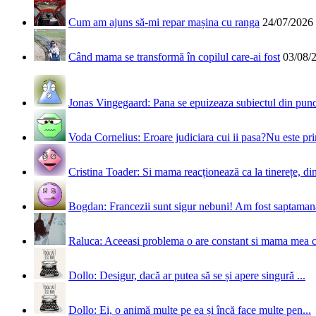
Cum am ajuns să-mi repar mașina cu ranga
24/07/2026
Când mama se transformă în copilul care-ai fost
03/08/
Jonas Vingegaard: Pana se epuizeaza subiectul din punct
Voda Cornelius: Eroare judiciara cui ii pasa?Nu este prim
Cristina Toader: Si mama reacționează ca la tinerețe, din
Bogdan: Francezii sunt sigur nebuni! Am fost saptamana 
Raluca: Aceeasi problema o are constant si mama mea 
Dollo: Desigur, dacă ar putea să se și apere singură ...
Dollo: Ei, o animă multe pe ea și încă face multe pen...