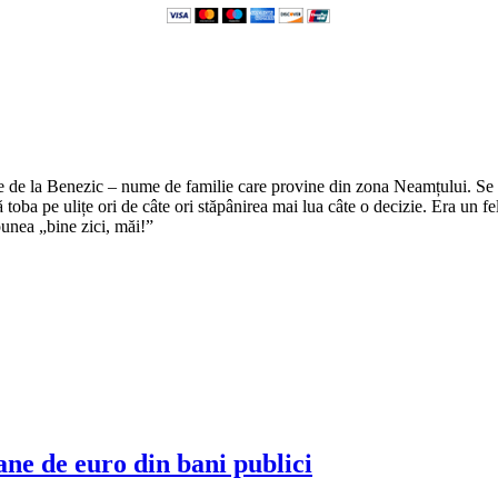
e de la Benezic – nume de familie care provine din zona Neamțului. Se zi
tă toba pe ulițe ori de câte ori stăpânirea mai lua câte o decizie. Era un f
punea „bine zici, măi!”
ne de euro din bani publici