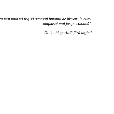
u mai mult vă rog să accesați butonul de like-uri în euro,
amplasat mai jos pe coloană”
Dollo, blogerizdă fără arginți