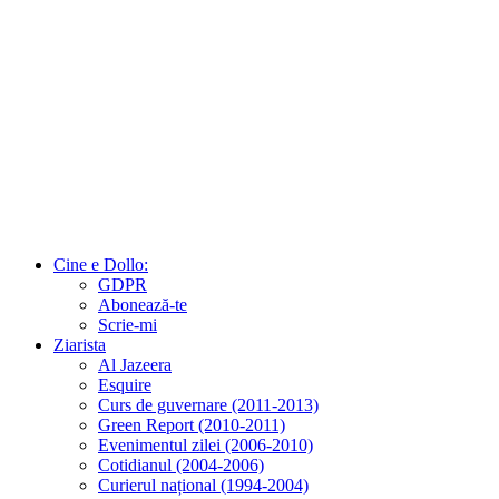
Cine e Dollo:
GDPR
Abonează-te
Scrie-mi
Ziarista
Al Jazeera
Esquire
Curs de guvernare (2011-2013)
Green Report (2010-2011)
Evenimentul zilei (2006-2010)
Cotidianul (2004-2006)
Curierul național (1994-2004)