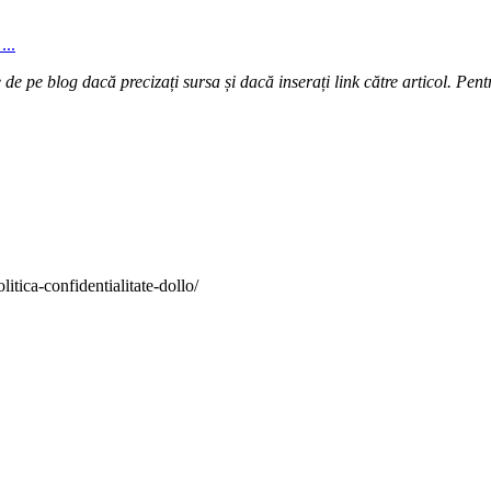
...
e pe blog dacă precizați sursa și dacă inserați link către articol. Pentr
itica-confidentialitate-dollo/