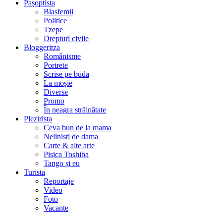
Pașoptista
Blasfemii
Politice
Tzepe
Drepturi civile
Bloggeritza
Românisme
Portrete
Scrise pe buda
La moșie
Diverse
Promo
În neagra străinătate
Plezirista
Ceva bun de la mama
Nelinisti de dama
Carte & alte arte
Pisica Toshiba
Tango și eu
Turista
Reportaje
Video
Foto
Vacante