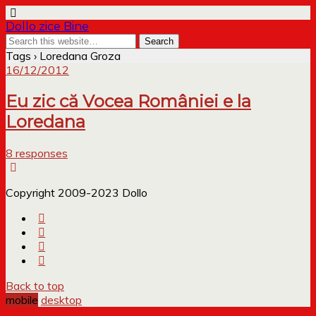
Dollo zice Bine
Tags › Loredana Groza
16/12/2012
Eu zic că Vocea României e la
Loredana
8 responses
Copyright 2009-2023 Dollo
Back to top
mobile
desktop