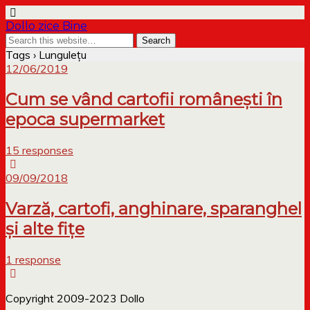
Dollo zice Bine
Tags › Lungulețu
12/06/2019
Cum se vând cartofii românești în
epoca supermarket
15 responses
09/09/2018
Varză, cartofi, anghinare, sparanghel
și alte fițe
1 response
Copyright 2009-2023 Dollo