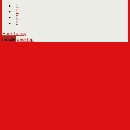
Back to top
mobile
desktop