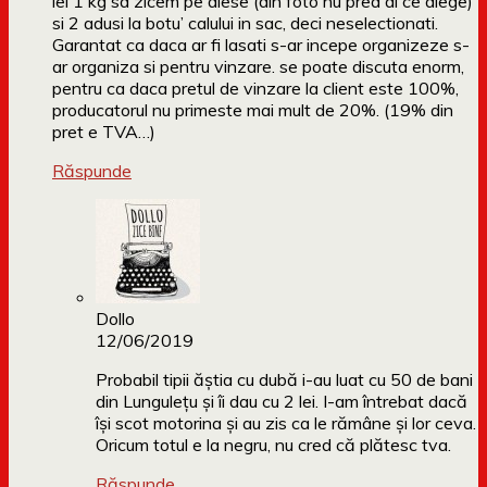
lei 1 kg sa zicem pe alese (din foto nu prea ai ce alege)
si 2 adusi la botu’ calului in sac, deci neselectionati.
Garantat ca daca ar fi lasati s-ar incepe organizeze s-
ar organiza si pentru vinzare. se poate discuta enorm,
pentru ca daca pretul de vinzare la client este 100%,
producatorul nu primeste mai mult de 20%. (19% din
pret e TVA…)
Răspunde
Dollo
12/06/2019
Probabil tipii ăștia cu dubă i-au luat cu 50 de bani
din Lungulețu și îi dau cu 2 lei. I-am întrebat dacă
își scot motorina și au zis ca le rămâne și lor ceva.
Oricum totul e la negru, nu cred că plătesc tva.
Răspunde