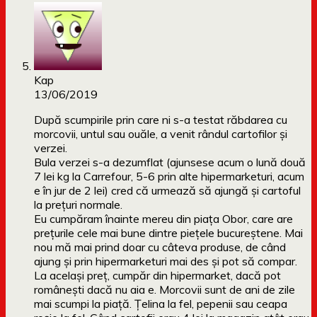
Kap
13/06/2019
După scumpirile prin care ni s-a testat răbdarea cu
morcovii, untul sau ouăle, a venit rândul cartofilor și
verzei.
Bula verzei s-a dezumflat (ajunsese acum o lună două
7 lei kg la Carrefour, 5-6 prin alte hipermarketuri, acum
e în jur de 2 lei) cred că urmează să ajungă și cartoful
la prețuri normale.
Eu cumpăram înainte mereu din piața Obor, care are
prețurile cele mai bune dintre piețele bucureștene. Mai
nou mă mai prind doar cu câteva produse, de când
ajung și prin hipermarketuri mai des și pot să compar.
La același preț, cumpăr din hipermarket, dacă pot
românești dacă nu aia e. Morcovii sunt de ani de zile
mai scumpi la piață. Țelina la fel, pepenii sau ceapa