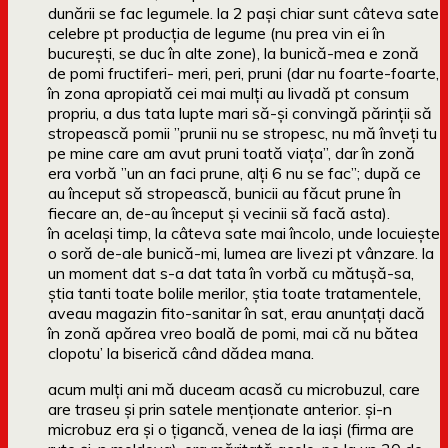
dunării se fac legumele. la 2 pași chiar sunt câteva sate
celebre pt producția de legume (nu prea vin ei în
bucurești, se duc în alte zone), la bunică-mea e zonă
de pomi fructiferi- meri, peri, pruni (dar nu foarte-foarte,
în zona apropiată cei mai mulți au livadă pt consum
propriu, a dus tata lupte mari să-și convingă părinții să
stropească pomii ”prunii nu se stropesc, nu mă înveți tu
pe mine care am avut pruni toată viața”, dar în zonă
era vorbă ”un an faci prune, alți 6 nu se fac”; după ce
au început să stropească, bunicii au făcut prune în
fiecare an, de-au început și vecinii să facă asta).
în același timp, la câteva sate mai încolo, unde locuiește
o soră de-ale bunică-mi, lumea are livezi pt vânzare. la
un moment dat s-a dat tata în vorbă cu mătușă-sa,
știa tanti toate bolile merilor, știa toate tratamentele,
aveau magazin fito-sanitar în sat, erau anunțați dacă
în zonă apărea vreo boală de pomi, mai că nu bătea
clopotu’ la biserică când dădea mana.
acum mulți ani mă duceam acasă cu microbuzul, care
are traseu și prin satele menționate anterior. și-n
microbuz era și o țigancă, venea de la iași (firma are