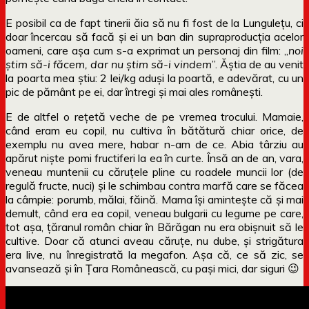
E posibil ca de fapt tinerii ăia să nu fi fost de la Lungulețu, ci
doar încercau să facă și ei un ban din supraproducția acelor
oameni, care așa cum s-a exprimat un personaj din film: „
noi
știm să-i făcem, dar nu știm să-i vindem
”. Ăștia de au venit
la poarta mea știu: 2 lei/kg aduși la poartă, e adevărat, cu un
pic de pământ pe ei, dar întregi și mai ales românești.
E de altfel o rețetă veche de pe vremea trocului. Mamaie,
când eram eu copil, nu cultiva în bătătură chiar orice, de
exemplu nu avea mere, habar n-am de ce. Abia târziu au
apărut niște pomi fructiferi la ea în curte. Însă an de an, vara,
veneau muntenii cu căruțele pline cu roadele muncii lor (de
regulă fructe, nuci) și le schimbau contra marfă care se făcea
la câmpie: porumb, mălai, făină. Mama își amintește că și mai
demult, când era ea copil, veneau bulgarii cu legume pe care,
tot așa, țăranul român chiar în Bărăgan nu era obișnuit să le
cultive. Doar că atunci aveau căruțe, nu dube, și strigătura
era live, nu înregistrată la megafon. Așa că, ce să zic, se
avansează și în Țara Românească, cu pași mici, dar siguri 😉