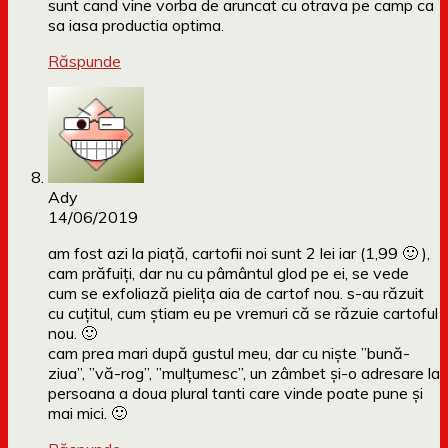
sunt cand vine vorba de aruncat cu otrava pe camp ca
sa iasa productia optima.
Răspunde
Ady
14/06/2019
am fost azi la piață, cartofii noi sunt 2 lei iar (1,99 🙂 ),
cam prăfuiți, dar nu cu pâmântul glod pe ei, se vede
cum se exfoliază pielița aia de cartof nou. s-au răzuit
cu cuțitul, cum știam eu pe vremuri că se răzuie cartoful
nou. 🙂
cam prea mari după gustul meu, dar cu niște ”bună-
ziua”, ”vă-rog”, ”mulțumesc”, un zâmbet și-o adresare la
persoana a doua plural tanti care vinde poate pune și
mai mici. 🙂