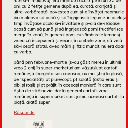
rute și-n moldova), era măritată acolo. pe la un 30 de
ani, cu 2 fetițe gemene după ea, curată, aranjată și
ultra-vorbăreață. povestea cum și-a învățat neamurile
din moldova să pună și să îngrijească legume. în același
timp învățase acolo și-i învățase și p-aia de-i lăsase
acasă cum să pună și să îngrijească pomi fructiferi (ce
merge în zonă, în general pomi cu sâmburele lemnos).
zicea că începuseră și vecinii, în ambele zone, să vină
să-i ceară sfatul. avea mâini și fizic muncit, nu era doar
cu vorba.
până prin februarie-martie (s-au găsit mereu în ultimii
vreo 2 ani) în super-marketuri am văzut/luat cartofi
românești (harghita sau covasna, nu mai știu) la plasă,
pe ”specialități: pt piure/copt, pt salată (ăștia erau și
albi și roșii) și pt prăjit, în aceeași manieră în care sunt
ăștia din străinezia. dar în general cartofii vrac
românești în supermarket sunt jalnic. aceeași cartofi, la
piață, arată super.
Răspunde