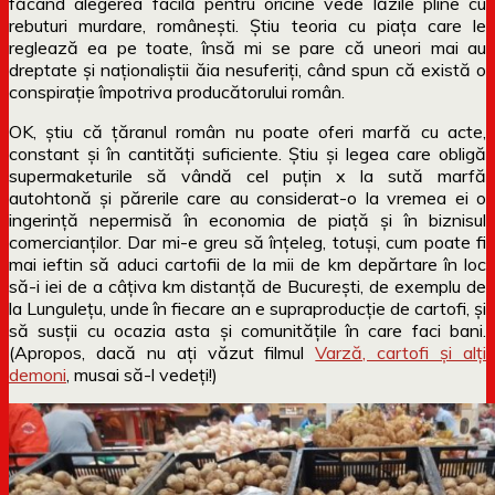
făcând alegerea facilă pentru oricine vede lăzile pline cu
rebuturi murdare, românești. Știu teoria cu piața care le
reglează ea pe toate, însă mi se pare că uneori mai au
dreptate și naționaliștii ăia nesuferiți, când spun că există o
conspirație împotriva producătorului român.
OK, știu că țăranul român nu poate oferi marfă cu acte,
constant și în cantități suficiente. Știu și legea care obligă
supermaketurile să vândă cel puțin x la sută marfă
autohtonă și părerile care au considerat-o la vremea ei o
ingerință nepermisă în economia de piață și în biznisul
comercianților. Dar mi-e greu să înțeleg, totuși, cum poate fi
mai ieftin să aduci cartofii de la mii de km depărtare în loc
să-i iei de a câțiva km distanță de București, de exemplu de
la Lungulețu, unde în fiecare an e supraproducție de cartofi, și
să susții cu ocazia asta și comunitățile în care faci bani.
(Apropos, dacă nu ați văzut filmul
Varză, cartofi și alți
demoni
, musai să-l vedeți!)