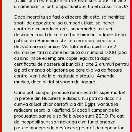
„Dollo, asta este oportunitate, este sansa ta!”.. ar zice
un american. Si ar fi o oportunitate. La el acasa, in SUA.
Daca incerci tu sa faci o afacere din asta, sa inchiriezi
spatii de depozitare, sa cumperi utilaje, sa inchei
contracte cu producatori si supermarket-uri, vei
descoperi rapid de ce nu o face nimeni – administratia
publica din Romania este cea mai mare piedica a
dezvoltarii economice. Vei falimenta rapid, intre 2
drumuri pentru a obtine hartiuta cu numarul 1000 (doar
cu sina, nspe exemplare, copie legalizata dupa
certificatul de nastere al bunicii) si alte 2 drumuri pentru
a plati amenda obligatorie pe care ti-o va da fiecare
control venit de la o institutie a statului. Amenda
modica, daca ai dat si spaga de rigoare…
Cand pot, cumpar produse romanesti din supermarket.
In pietele din Bucuresti e dubios. Nu poti sti daca nu
cumva ai luat chiar cartofii aia din Egipt, vanduti la
reducere seara la Kaufland. Si daca ii cumperi de la
producator, sansele sa fie bio/eco sunt ZERO. Pe cat
de incapabili sunt sa inteleaga cum functioneaza
pietele moderne de desfacere, pe atat de nepasatori