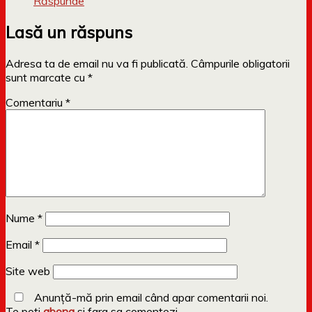
Răspunde
Lasă un răspuns
Adresa ta de email nu va fi publicată.
Câmpurile obligatorii
sunt marcate cu
*
Comentariu
*
Nume
*
Email
*
Site web
Anunță-mă prin email când apar comentarii noi.
Te poti
abona
si fara sa comentezi.