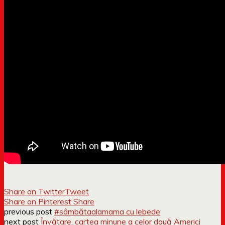
Share on Twitter
Tweet
Share on Pinterest
Share
previous post
#sâmbătaalamama cu lebede
next post
Învățare, cartea minune a celor două Americi