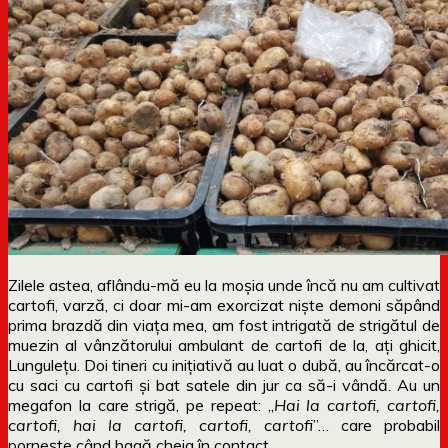
Zilele astea, aflându-mă eu la moșia unde încă nu am cultivat
cartofi, varză, ci doar mi-am exorcizat niște demoni săpând
prima brazdă din viața mea, am fost intrigată de strigătul de
muezin al vânzătorului ambulant de cartofi de la, ați ghicit,
Lungulețu. Doi tineri cu inițiativă au luat o dubă, au încărcat-o
cu saci cu cartofi și bat satele din jur ca să-i vândă. Au un
megafon la care strigă, pe repeat: „
Hai la cartofi, cartofi,
cartofi, hai la cartofi, cartofi, cartofi
”… care probabil
pornește când bagă cheia în contact.