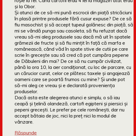
roșie la fel. Când cartofii erau 4 lei la magazin atât erau
și la Obor.
Și atunci de ce să-mi pună escrocii din piață stricăciuni
în plasă printre produsele fără cusur expuse? De ce să
fiu masochist și să accept tupeul golănesc din piață, să
mi se vândă punga sau casoleta, să fiu refuzat dacă
vreau să-mi aleg produsele sau dacă mă uit în spatele
grămezii de fructe și să fiu mințit în față că marfa e
românească, când văd în spate stive de cutii pe care
scrie în grecește sau să cred că pot cumpăra pepene
de Dăbuleni din mai? De ce să nu cumpăr civilizat,
până la ora 10, la aer condiționat, cu loc de parcare, cu
un cărucior curat, celor ce plătesc taxele și angajează
oameni care se poartă frumos cu mine? Și unde pot
să-mi aleg ce vreau și e declarată proveniența
produselor.
Dacă asta este alegerea atunci e simplu, o să iau
ceapă și țelină olandeză, cartofi egipteni și piersici și
pepeni grecești. Le prefer pe cele românești, dar nu
accept bătaia de joc, nici la preț nici la modul de
vânzare.
Răspunde